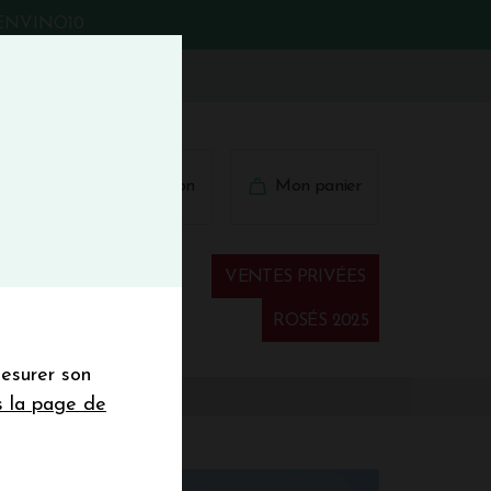
BIENVINO10
fermer
 41 41
Connexion
Mon panier
€
wsletter
VENTES PRIVÉES
Spiritueux
ROSÉS 2025
mesurer son
sletter de la
s la page de
de de 50€ hors
 mois