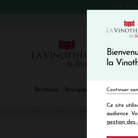
10€ de re
VinoBlog
Bienvenu
la Vino
Bordeaux
Bourgogne
Nos Régions
Continuer san
Ce site util
Accueil
Bordeaux
Pomerol
audience. V
gestion des 