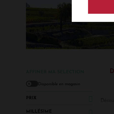
D
AFFINER MA SELECTION
Disponible en magasin
PRIX
Découv
Quelle
MILLÉSIME