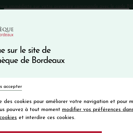
mise immédiate sur votre première commande avec le code 
Catalogue Primeurs 2025
Qui sommes-nous
05 57 10
e sur le site de
Recevez 5
thèque de Bordeaux
en bon d'achat
en vous inscrivant à notre ne
Vins du monde
Primeurs
Bio & Cie
Champagne
s accepter
Votre
email
ise des cookies pour améliorer votre navigation et pour 
En m’abonnant, j’accepte de recevoir la new
ous pouvez à tout moment
modifier vos préférences dan
Vinothèque de Bordeaux.
Minimum de comman
cookies
et interdire ces cookies.
frais de port. Durée de validité d’un