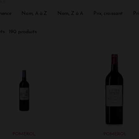
AR :
rol est un vin rouge produit dans le sud-ouest de la France, d
-région du Libournais sur la
rive droite de la Dordogne. Le Pome
nence
Nom, A à Z
Nom, Z à A
Prix, croissant
Pr
t et son caractère sont déterminés par le sol et le climat de 
t. Ce terroir est influencé par la rivière de l'Isle qui a façon
r de raisins issus de vignes plantées dans des sols argileux a
ts : 190 produits
ses et sablonneuses. Il fait suffisamment chaud pour permettre
l est surnommé "crasse de fer" en lien avec les oxydes de fer 
s par l'appellation. Pomerol est une appellation d'origine con
omus par la confrérie des Hospitaliers de Pomerol qui possèd
u XIIe siècle par les Hospitaliers de Saint-Jean de Jérusalem a
st le cépage principal des vins de Pomerol ?
erol est généralement composé des cépages suivants : Merlot
s cépages comme le Malbec ou le Petit Verdot peuvent égalemen
qui est majoritaire dans l'encépagement au sein du vignoble 
 typiques du vignoble bordelais.
lation - AOC Pomerol
lation d'origine contrôlée (AOC) Pomerol est une appellation
nde, en région Nouvelle-Aquitaine. L'AOC Pomerol concerne des 
POMEROL
POMEROL
 de Pomerol, à l'est du département de la Gironde et s'étend 