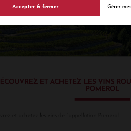
Gérer mes
Accepter & fermer
ÉCOUVREZ ET ACHETEZ LES VINS ROU
POMEROL
rez et achetez les vins de l'appellation Pomerol
 est la région du Pomerol ? L'un des plus grands vin