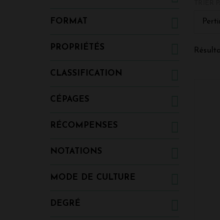
TRIER P
Le Pome
la sous
FORMAT
Perti
son goû
poussen
à parti
PROPRIÉTÉS
Résulta
argileu
sous-so
CLASSIFICATION
produit
sont pr
créés a
CÉPAGES
Quel e
RÉCOMPENSES
Le Pom
D'autre
Merlot 
NOTATIONS
cépages
Appel
MODE DE CULTURE
L'appel
DEGRÉ
la Giro
commune