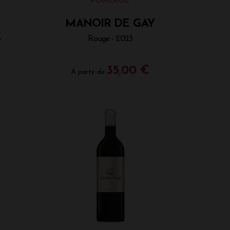
POMEROL
Les prix les plus élevés sont atteints par
us, ou le Château L'Évangile. Toutefois,
MANOIR DE GAY
savoir-faire sont également disponibles.
E
Rouge - 2023
 le plus connu de Pomerol est le Château
35,00 €
A partir de
Gironde. Le vignoble du Château Pétrus
vant : Cabernet Franc et Merlot. D'autres
u Certan font partie intégrante du
 de Bordeaux (2016,2020...)
teaux et domaines viticole de
de 1981 et jusqu'au millésime 2023. De
n primeurs. Vous pouvez retrouvez les
proposées à la vente : Château
 Château Ferrand, Château Gazin, Château
Conseillante, Château la Croix du Casse,
La Pointe, Château La Violette, Château
âteau Rouget, Château Taillefer,
ise, Château Petrus, Vieux Château