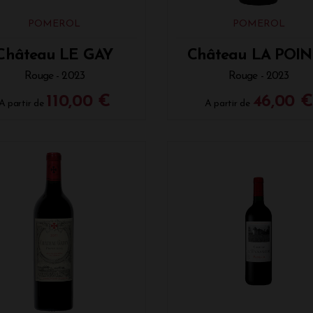
lièrement bien avec des fromages à pâte molle et crémeuse, te
e, mais il s’harmonise également avec des fromages plus rob
POMEROL
POMEROL
tion
: Fromage de brebis affiné ou un plateau de fromages à 
Château LE GAY
Château LA POI
ine du Terroir : Truffes et Cèpes
Rouge - 2023
Rouge - 2023
fe et les cèpes, emblématiques de la gastronomie française, s
110,00 €
46,00 €
A partir de
A partir de
 accord avec les vins de Pomerol. La terre et les arômes de t
és, se marient harmonieusement avec ces produits du terroir.
tion
: Risotto aux cèpes ou omelette aux truffes.
ats en Sauce
ts en sauce, particulièrement ceux à base de viande braisée, 
 vin, de champignons ou d’épices viennent renforcer les arôme
 entre la puissance du plat et la finesse du Pomerol.
tion
: Daube de bœuf ou coq au vin.
sserts : Quand le Sucré Rencontre le Subtil
e l’accord avec le dessert ne soit pas toujours évident, un Po
ts mûrs et un toucher doux, peut se marier parfaitement avec