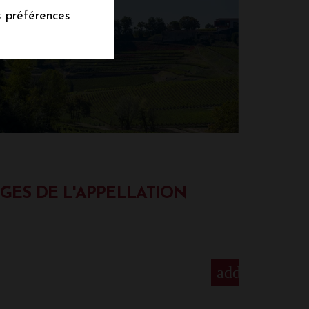
 préférences
GES DE L'APPELLATION
add
s de Bordeaux