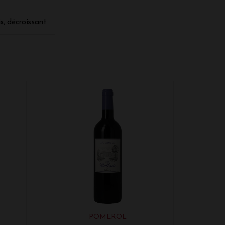
ans la région viticole de Bordeaux, dans
rol est un vin de terroir, c'est-à-dire que
ix, décroissant
type océanique dans lesquels les vignes
né ces paysages. C'est un vin rouge élaboré
vec un plateau composé de graves
 la culture des vignes sur terrain plat. Le
présents. En 2020, 31 000hl de vins ont été
trôlée (Aoc Pomerol). Les vins de l'AOC
e ce nom en référence à l'un des hospices
lors l'Ordre de Malte aujourd'hui.
, Cabernet Franc et Cabernet Sauvignon.
t y être associés. Toutefois, c'est le
de Pomerol suivi du Cabernet Franc. Des
 française située dans le département de
vins produits sur le territoire de la
POMEROL
sur 1890 hectares. "Seuls ont droit à