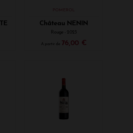
ls que le Brie de Meaux ou le Saint-
ustes comme le Roquefort.
POMEROL
pâte molle.
NTE
Château NENIN
Rouge - 2023
ont également des choix de prédilection
76,00 €
A partir de
ruffe, souvent présents dans les Pomerol
peuvent sublimer un Pomerol. Les sauces à
s du vin tout en créant un équilibre
merol légèrement plus vieux, avec des notes
 certains desserts, comme ceux à base de