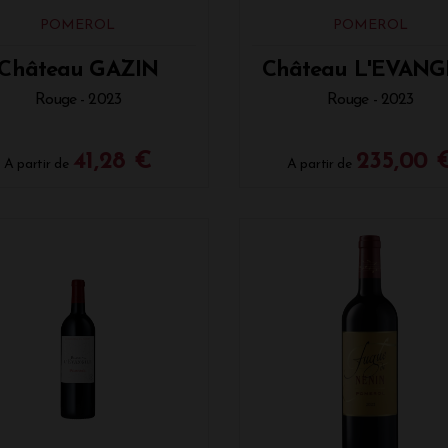
t noir ou de fruits rouges.
POMEROL
POMEROL
tion
: Fondant au chocolat noir ou tarte aux fruits rouges.
Château GAZIN
Château L'EVANG
Rouge - 2023
Rouge - 2023
41,28 €
235,00 
A partir de
A partir de