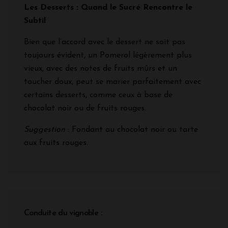
Les Desserts : Quand le Sucré Rencontre le
Subtil
Bien que l’accord avec le dessert ne soit pas
toujours évident, un Pomerol légèrement plus
vieux, avec des notes de fruits mûrs et un
toucher doux, peut se marier parfaitement avec
certains desserts, comme ceux à base de
chocolat noir ou de fruits rouges.
Suggestion
: Fondant au chocolat noir ou tarte
aux fruits rouges.
Conduite du vignoble :