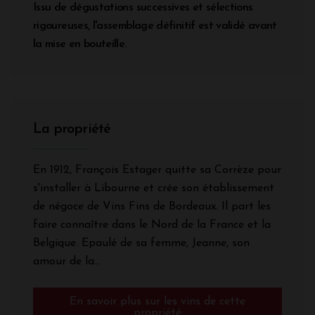
Issu de dégustations successives et sélections
rigoureuses, l'assemblage définitif est validé avant
la mise en bouteille.
La propriété
En 1912, François Estager quitte sa Corrèze pour
s'installer à Libourne et crée son établissement
de négoce de Vins Fins de Bordeaux. Il part les
faire connaître dans le Nord de la France et la
Belgique. Epaulé de sa femme, Jeanne, son
amour de la...
En savoir plus sur les vins de cette
propriété