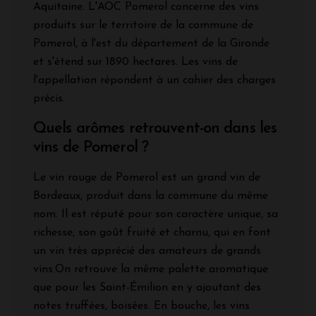
Aquitaine. L'AOC Pomerol concerne des vins
produits sur le territoire de la commune de
Pomerol, à l'est du département de la Gironde
et s'étend sur 1890 hectares. Les vins de
l'appellation répondent à un cahier des charges
précis.
Quels arômes retrouvent-on dans les
vins de Pomerol ?
Le vin rouge de Pomerol est un grand vin de
Bordeaux, produit dans la commune du même
nom. Il est réputé pour son caractère unique, sa
richesse, son goût fruité et charnu, qui en font
un vin très apprécié des amateurs de grands
vins.On retrouve la même palette aromatique
que pour les Saint-Émilion en y ajoutant des
notes truffées, boisées. En bouche, les vins