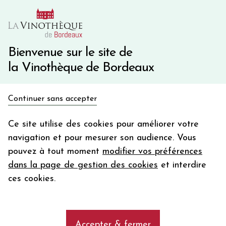
10€ de remise immédiate sur votre première commande
avec le code BIENVINO10
Une question ?
05 57 10 41 41
Bienvenue sur le site de
la Vinothèque de Bordeaux
Recevez 5€
Continuer sans accepter
en bon d'achat
Accueil
Bordeaux
CHATEAU LA CABANNE
en vous inscrivant à notre newsletter
Ce site utilise des cookies pour améliorer votre
navigation et pour mesurer son audience. Vous
Votre
pouvez à tout moment
modifier vos préférences
email
dans la page de gestion des cookies
et interdire
En m’abonnant, j’accepte de recevoir la newsletter de la
ces cookies.
Vinothèque de Bordeaux.
Minimum de commande de 50€ h
frais de port. Durée de validité d’un mois
Accepter & fermer