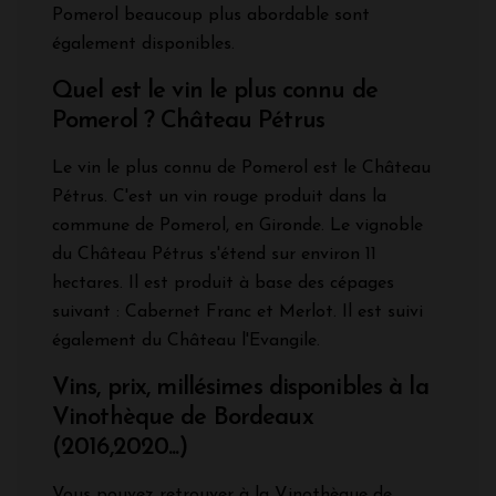
Pomerol beaucoup plus abordable sont
également disponibles.
Quel est le vin le plus connu de
Pomerol ? Château Pétrus
Le vin le plus connu de Pomerol est le Château
Pétrus. C'est un vin rouge produit dans la
commune de Pomerol, en Gironde. Le vignoble
du Château Pétrus s'étend sur environ 11
hectares. Il est produit à base des cépages
suivant : Cabernet Franc et Merlot. Il est suivi
également du Château l'Evangile.
Vins, prix, millésimes disponibles à la
Vinothèque de Bordeaux
(2016,2020...)
Vous pouvez retrouver à la Vinothèque de