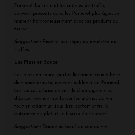
Pomerol. La terre et les arômes de truffe,
souvent présents dans les Pomerol plus âgés, se
marient harmonieusement avec ces produits du
terroir.
Suggestion
: Risotto aux cèpes ou omelette aux
truffes.
Les Plats en Sauce
Les plats en sauce, particulièrement ceux à base
de viande braisée, peuvent sublimer un Pomerol.
Les sauces à base de vin, de champignons ou
d’épices viennent renforcer les arômes du vin
tout en créant un équilibre parfait entre la
puissance du plat et la finesse du Pomerol.
Suggestion
: Daube de bœuf ou coq au vin.