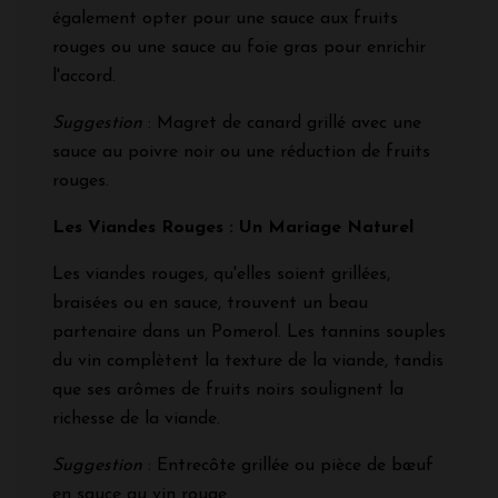
également opter pour une sauce aux fruits
rouges ou une sauce au foie gras pour enrichir
l'accord.
Suggestion
: Magret de canard grillé avec une
sauce au poivre noir ou une réduction de fruits
rouges.
Les Viandes Rouges : Un Mariage Naturel
Les viandes rouges, qu'elles soient grillées,
braisées ou en sauce, trouvent un beau
partenaire dans un Pomerol. Les tannins souples
du vin complètent la texture de la viande, tandis
que ses arômes de fruits noirs soulignent la
richesse de la viande.
Suggestion
: Entrecôte grillée ou pièce de bœuf
en sauce au vin rouge.