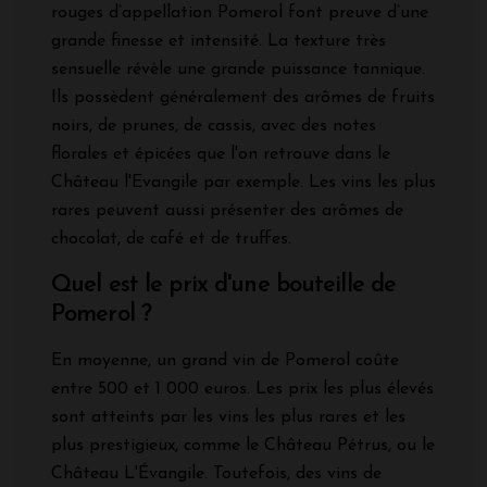
rouges d’appellation Pomerol font preuve d’une
grande finesse et intensité. La texture très
sensuelle révèle une grande puissance tannique.
Ils possèdent généralement des arômes de fruits
noirs, de prunes, de cassis, avec des notes
florales et épicées que l'on retrouve dans le
Château l'Evangile par exemple. Les vins les plus
rares peuvent aussi présenter des arômes de
chocolat, de café et de truffes.
Quel est le prix d'une bouteille de
Pomerol ?
En moyenne, un grand vin de Pomerol coûte
entre 500 et 1 000 euros. Les prix les plus élevés
sont atteints par les vins les plus rares et les
plus prestigieux, comme le Château Pétrus, ou le
Château L'Évangile. Toutefois, des vins de