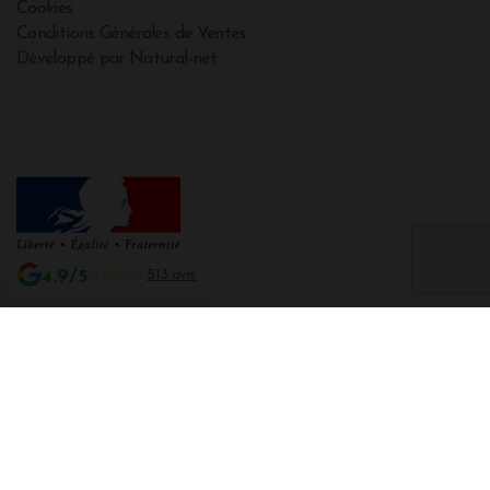
Cookies
Conditions Générales de Ventes
Développé par Natural-net
4.9/5
513 avis
Interdiction de vente de boissons alcooliques aux mineurs de moins de 18
ans
La preuve de majorité de l'acheteur est exigée au moment de la vente en
ligne CODE DE LA SANTE PUBLIQUE, ART. L. 3342-1 et L. 3353-3
L'abus d'alcool est dangereux pour la santé. Sachez consommer avec
modération.