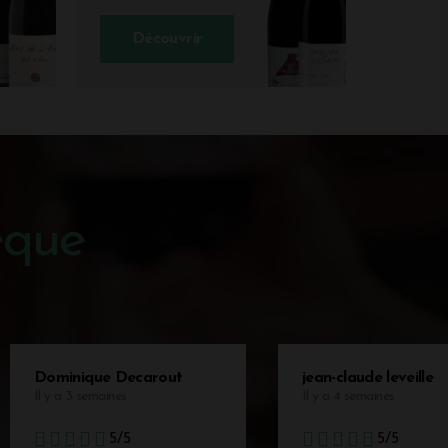
Découvrir
èque
Dominique Decarout
jean-claude leveille
Il y a 3 semaines
Il y a 4 semaines
5/5
5/5