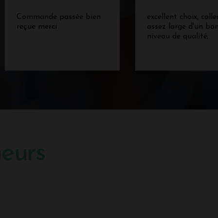
Commande passée bien
excellent choix, colle
reçue merci
assez large d'un bo
niveau de qualité;
meurs