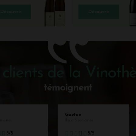
Découvrir
Découvrir
 clients de la Vinoth
témoignent
Gaetan
semaines
Il y a 3 semaines
5/5
5/5