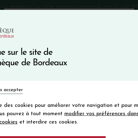
mise immédiate sur votre première commande avec le code 
Catalogue Primeurs 2025
Qui sommes-nous
05 57 10
e sur le site de
Recevez 5
thèque de Bordeaux
en bon d'achat
en vous inscrivant à notre ne
Vins du monde
Primeurs
Bio & Cie
Champagne
s accepter
Votre
email
ise des cookies pour améliorer votre navigation et pour 
En m’abonnant, j’accepte de recevoir la new
ous pouvez à tout moment
modifier vos préférences dan
Vinothèque de Bordeaux.
Minimum de comman
cookies
et interdire ces cookies.
Rosés
frais de port. Durée de validité d’un