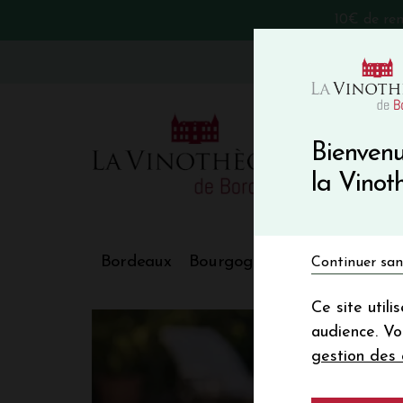
10€ de re
VinoBlog
Bienvenu
la Vino
Bordeaux
Bourgogne
Nos Régions
Continuer san
Ce site util
audience. V
gestion des 