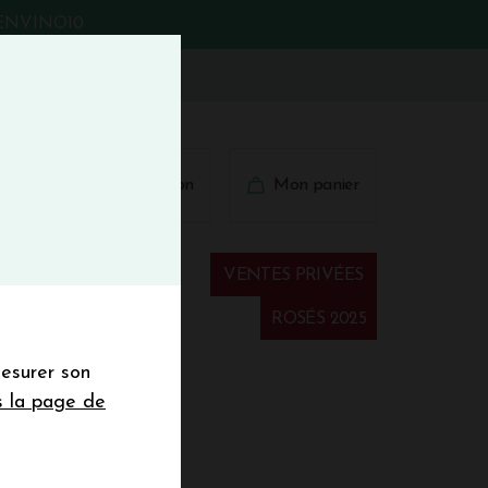
BIENVINO10
fermer
 41 41
Connexion
Mon panier
€
wsletter
VENTES PRIVÉES
Spiritueux
ROSÉS 2025
mesurer son
sletter de la
s la page de
de de 50€ hors
 2025
 mois