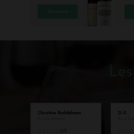
Découvrir
Les
Christine Beddeleem
D G
Il y a 2 semaines
Il y a 3 
5/5