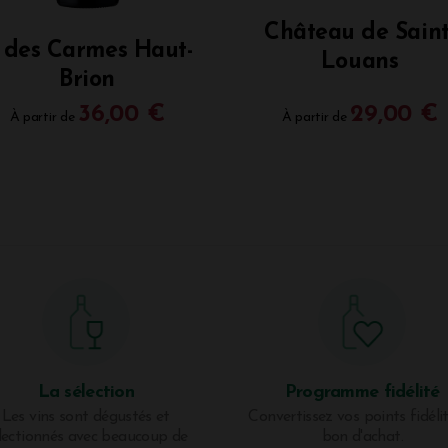
Château de Saint
 des Carmes Haut-
Louans
Brion
36,00 €
29,00 €
À partir de
À partir de
La sélection
Programme fidélité
Les vins sont dégustés et
Convertissez vos points fidéli
lectionnés avec beaucoup de
bon d'achat.