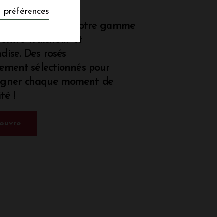
 gamme
 préférences
vous séduire par notre gamme
 entre fraîcheur et
ise. Des rosés
ement sélectionnés pour
gner chaque moment de
té !
couvre