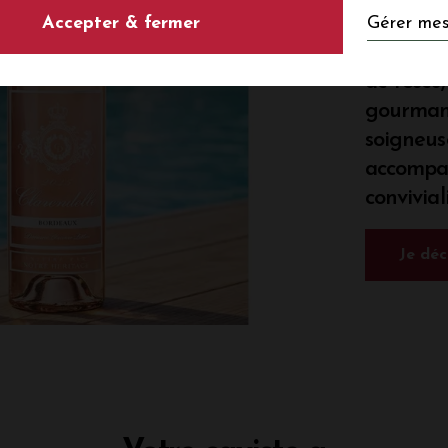
Notre
Gérer mes
Accepter & fermer
Laissez-
de rosés,
gourmand
soigneus
accompa
conviviali
Je dé