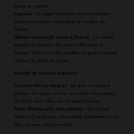
sauce au poivre.
Agneau
: Un gigot d’agneau rôti aux herbes
trouve un parfait écho dans la rondeur du
Merlot.
Gibiers (chevreuil, canard, lièvre)
: Les notes
épicées et boisées des vieux millésimes se
marient bien avec des viandes au goût puissant
comme le gibier en sauce.
Volaille et viandes blanches
Canard rôti ou magret
: Le gras du canard
adoucit les tanins et met en valeur les arômes
de fruits noirs des vins de Saint-Émilion.
Veau (blanquette, rôti, mijoté)
: Sa texture
tendre et sa finesse s’accordent idéalement avec
des vins aux tanins souples.