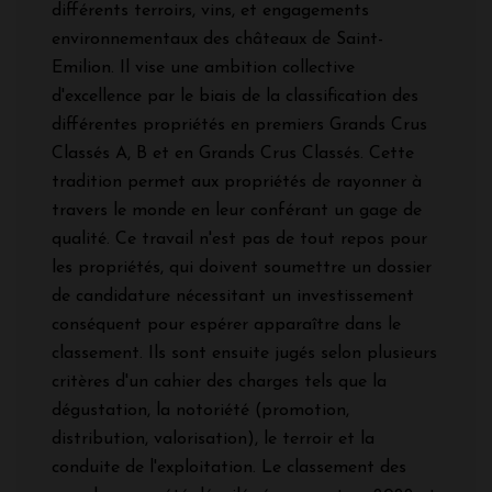
différents terroirs, vins, et engagements
environnementaux des châteaux de Saint-
Emilion. Il vise une ambition collective
d'excellence par le biais de la classification des
différentes propriétés en premiers Grands Crus
Classés A, B et en Grands Crus Classés. Cette
tradition permet aux propriétés de rayonner à
travers le monde en leur conférant un gage de
qualité. Ce travail n'est pas de tout repos pour
les propriétés, qui doivent soumettre un dossier
de candidature nécessitant un investissement
conséquent pour espérer apparaître dans le
classement. Ils sont ensuite jugés selon plusieurs
critères d'un cahier des charges tels que la
dégustation, la notoriété (promotion,
distribution, valorisation), le terroir et la
conduite de l'exploitation. Le classement des