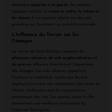
structure adaptée à la garde
. Ses arômes
typiques incluent le
cassis, le cèdre, le tabac et
les épices
. Il est souvent planté sur des sols
graveleux qui favorisent sa maturité optimale.
L’Influence du Terroir sur les
Cépages
Le terroir de Saint-Émilion, composé de
plateaux calcaires, de sols argilo-calcaires et
de graves
, influence directement l’expression
des cépages. Les sols calcaires apportent
fraîcheur et minéralité, tandis que les sols
argileux favorisent une maturation plus lente du
Merlot, renforçant ainsi la concentration
aromatique des vins. Les graves, quant à elles,
permettent une meilleure maturation du
Cabernet Sauvignon.