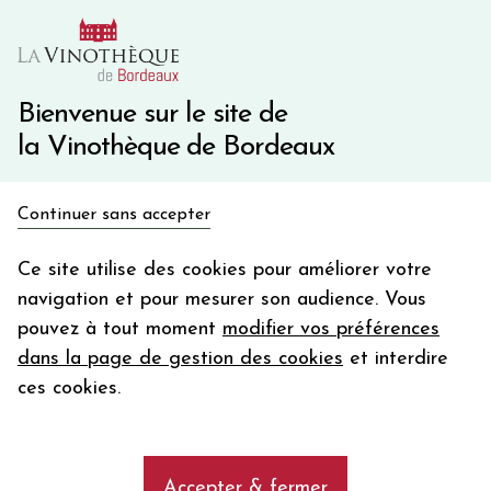
10€ de remise immédiate sur votre première commande
avec le code BIENVINO10
Une question ?
05 57 10 41 41
Bienvenue sur le site de
la Vinothèque de Bordeaux
Recevez 5€
Continuer sans accepter
en bon d'achat
Accueil
Bordeaux Primeurs 2025
Château DE FONBEL
en vous inscrivant à notre newsletter
Ce site utilise des cookies pour améliorer votre
navigation et pour mesurer son audience. Vous
Votre
pouvez à tout moment
modifier vos préférences
email
dans la page de gestion des cookies
et interdire
En m’abonnant, j’accepte de recevoir la newsletter de la
ces cookies.
Vinothèque de Bordeaux.
Minimum de commande de 50€ h
frais de port. Durée de validité d’un mois
Accepter & fermer