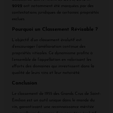
2022
ont notamment été marquées par des
contestations juridiques de certaines propriétés
exclues.
Pourquoi un Classement Révisable ?
L’objectif d’un classement évolutif est
d’encourager l’amélioration continue des
propriétés viticoles. Ce dynamisme profite à
l’ensemble de l’appellation en valorisant les
efforts des domaines qui investissent dans la
qualité de leurs vins et leur notoriété.
Conclusion
Le classement de 1955 des Grands Crus de Saint-
Émilion est un outil unique dans le monde du
vin, garantissant une reconnaissance méritée