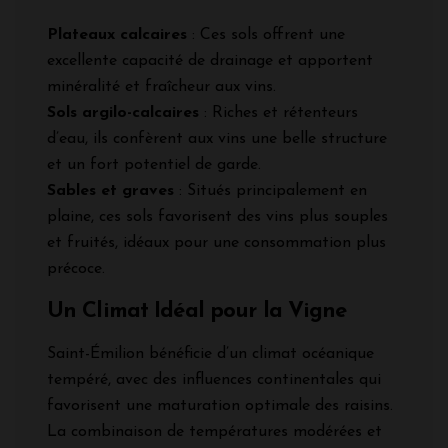
Plateaux calcaires
: Ces sols offrent une
excellente capacité de drainage et apportent
minéralité et fraîcheur aux vins.
Sols argilo-calcaires
: Riches et rétenteurs
d’eau, ils confèrent aux vins une belle structure
et un fort potentiel de garde.
Sables et graves
: Situés principalement en
plaine, ces sols favorisent des vins plus souples
et fruités, idéaux pour une consommation plus
précoce.
Un Climat Idéal pour la Vigne
Saint-Émilion bénéficie d’un climat océanique
tempéré, avec des influences continentales qui
favorisent une maturation optimale des raisins.
La combinaison de températures modérées et