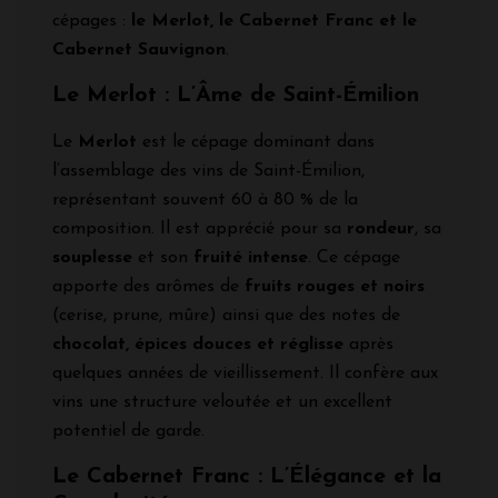
cépages :
le Merlot, le Cabernet Franc et le
Cabernet Sauvignon
.
Le Merlot : L’Âme de Saint-Émilion
Le
Merlot
est le cépage dominant dans
l’assemblage des vins de Saint-Émilion,
représentant souvent 60 à 80 % de la
composition. Il est apprécié pour sa
rondeur
, sa
souplesse
et son
fruité intense
. Ce cépage
apporte des arômes de
fruits rouges et noirs
(cerise, prune, mûre) ainsi que des notes de
chocolat, épices douces et réglisse
après
quelques années de vieillissement. Il confère aux
vins une structure veloutée et un excellent
potentiel de garde.
Le Cabernet Franc : L’Élégance et la