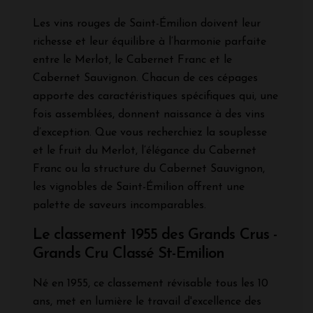
Les vins rouges de Saint-Émilion doivent leur
richesse et leur équilibre à l’harmonie parfaite
entre le Merlot, le Cabernet Franc et le
Cabernet Sauvignon. Chacun de ces cépages
apporte des caractéristiques spécifiques qui, une
fois assemblées, donnent naissance à des vins
d’exception. Que vous recherchiez la souplesse
et le fruit du Merlot, l’élégance du Cabernet
Franc ou la structure du Cabernet Sauvignon,
les vignobles de Saint-Émilion offrent une
palette de saveurs incomparables.
Le classement 1955 des Grands Crus -
Grands Cru Classé St-Emilion
Né en 1955, ce classement révisable tous les 10
ans, met en lumière le travail d'excellence des