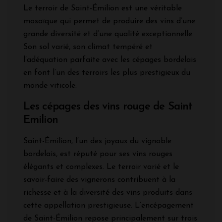
Le terroir de Saint-Émilion est une véritable
mosaïque qui permet de produire des vins d’une
grande diversité et d’une qualité exceptionnelle.
Son sol varié, son climat tempéré et
l’adéquation parfaite avec les cépages bordelais
en font l’un des terroirs les plus prestigieux du
monde viticole.
Les cépages des vins rouge de Saint
Emilion
Saint-Émilion, l’un des joyaux du vignoble
bordelais, est réputé pour ses vins rouges
élégants et complexes. Le terroir varié et le
savoir-faire des vignerons contribuent à la
richesse et à la diversité des vins produits dans
cette appellation prestigieuse. L’encépagement
de Saint-Émilion repose principalement sur trois