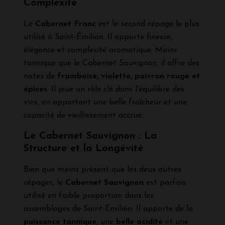
Complexité
Le
Cabernet Franc
est le second cépage le plus
utilisé à Saint-Émilion. Il apporte finesse,
élégance et complexité aromatique. Moins
tannique que le Cabernet Sauvignon, il offre des
notes de
framboise, violette, poivron rouge et
épices
. Il joue un rôle clé dans l’équilibre des
vins, en apportant une belle fraîcheur et une
capacité de vieillissement accrue.
Le Cabernet Sauvignon : La
Structure et la Longévité
Bien que moins présent que les deux autres
cépages, le
Cabernet Sauvignon
est parfois
utilisé en faible proportion dans les
assemblages de Saint-Émilion. Il apporte de la
puissance tannique
, une
belle acidité
et une