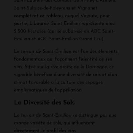
Saint-Laurent-des-Combes, Saint-Pey-d’Armens,
Saint-Sulpice-de-Faleyrens et Vignonet
complètent ce tableau, auquel s'ajoute, pour
partie, Libourne. Saint-Emilion représente ainsi
5 500 hectares (qui se subdivise en AOC Saint-
Emilion et AOC Saint-Emilion Grand Cru)
Le terroir de Saint-Émilion est l’un des éléments
fondamentaux qui façonnent l’identité de ses
vins. Situé sur la rive droite de la Dordogne, ce
vignoble bénéficie d’une diversité de sols et d’un
climat favorable à la culture des cépages
emblématiques de l’appellation.
La Diversité des Sols
Le terroir de Saint-Émilion se distingue par une
grande variété de sols, qui influencent
directement le profil des vins :