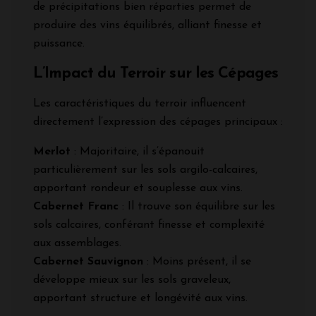
de précipitations bien réparties permet de
produire des vins équilibrés, alliant finesse et
puissance.
L’Impact du Terroir sur les Cépages
Les caractéristiques du terroir influencent
directement l’expression des cépages principaux :
Merlot
: Majoritaire, il s’épanouit
particulièrement sur les sols argilo-calcaires,
apportant rondeur et souplesse aux vins.
Cabernet Franc
: Il trouve son équilibre sur les
sols calcaires, conférant finesse et complexité
aux assemblages.
Cabernet Sauvignon
: Moins présent, il se
développe mieux sur les sols graveleux,
apportant structure et longévité aux vins.