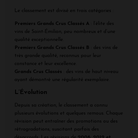
Le classement est divisé en trois catégories :
Premiers Grands Crus Classés A
: l’élite des
vins de Saint-Émilion, peu nombreux et d’une
qualité exceptionnelle.
Premiers Grands Crus Classés B
: des vins de
très grande qualité, reconnus pour leur
constance et leur excellence.
Grands Crus Classés
: des vins de haut niveau
ayant démontré une régularité exemplaire.
L’Évolution
Depuis sa création, le classement a connu
plusieurs évolutions et quelques remous. Chaque
révision peut entraîner des promotions ou des
rétrogradations, suscitant parfois des
désaccords. Les révisions de
2006, 2012 et