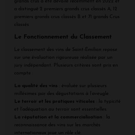
grands crus a été dévoilé récemment en 2022 et
a distingué 2 premiers grands crus classés A, 12
premiers grands crus classés B et 71 grands Crus
classés
Le Fonctionnement du Classement
Le classement des vins de Saint-Émilion repose
sur une évaluation rigoureuse réalisée par un
jury indépendant. Plusieurs critères sont pris en
compte :
La qualité des vins
: évaluée sur plusieurs
millésimes par des dégustations à l’aveugle.
Le terroir et les pratiques viticoles
: la typicité
et l’adéquation au terroir sont essentielles.
La réputation et la commercialisation
: la
reconnaissance des vins sur les marchés
internationaux joue un rôle clé.