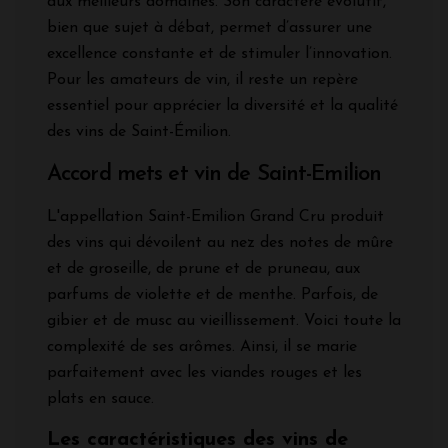
aux meilleurs domaines. Son caractère évolutif,
bien que sujet à débat, permet d’assurer une
excellence constante et de stimuler l’innovation.
Pour les amateurs de vin, il reste un repère
essentiel pour apprécier la diversité et la qualité
des vins de Saint-Émilion.
Accord mets et vin de Saint-Emilion
L'appellation Saint-Emilion Grand Cru produit
des vins qui dévoilent au nez des notes de mûre
et de groseille, de prune et de pruneau, aux
parfums de violette et de menthe. Parfois, de
gibier et de musc au vieillissement. Voici toute la
complexité de ses arômes. Ainsi, il se marie
parfaitement avec les viandes rouges et les
plats en sauce.
Les caractéristiques des vins de