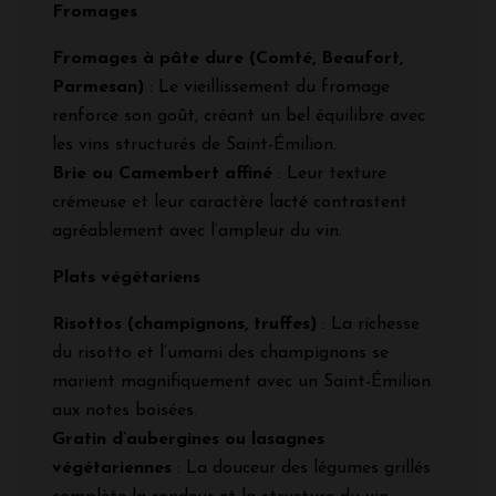
Fromages
Fromages à pâte dure (Comté, Beaufort,
Parmesan)
: Le vieillissement du fromage
renforce son goût, créant un bel équilibre avec
les vins structurés de Saint-Émilion.
Brie ou Camembert affiné
: Leur texture
crémeuse et leur caractère lacté contrastent
agréablement avec l’ampleur du vin.
Plats végétariens
Risottos (champignons, truffes)
: La richesse
du risotto et l’umami des champignons se
marient magnifiquement avec un Saint-Émilion
aux notes boisées.
Gratin d’aubergines ou lasagnes
végétariennes
: La douceur des légumes grillés