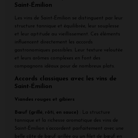
Saint-Émilion
Les vins de Saint-Émilion se distinguent par leur
structure tannique et équilibrée, leur souplesse
et leur aptitude au vieillissement. Ces éléments
influencent directement les accords
gastronomiques possibles. Leur texture veloutée
et leurs arômes complexes en font des
compagnons idéaux pour de nombreux plats.
Accords classiques avec les vins de
Saint-Émilion
Viandes rouges et gibiers
Bœuf (grillé, rôti, en sauce)
: La structure
tannique et la richesse aromatique des vins de
Saint-Émilion s’accordent parfaitement avec une
belle côte de bœuf grillée ou un filet de bœuf en