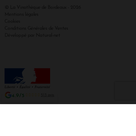
© La Vinothèque de Bordeaux - 2026
Mentions légales
Cookies
Conditions Générales de Ventes
Développé par Natural-net
4.9/5
513 avis
Interdiction de vente de boissons alcooliques aux mineurs de moins de 18
ans
La preuve de majorité de l'acheteur est exigée au moment de la vente en
ligne CODE DE LA SANTE PUBLIQUE, ART. L. 3342-1 et L. 3353-3