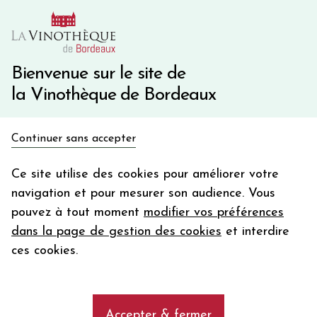
10€ de remise immédiate sur votre première commande
avec le code BIENVINO10
Une question ?
05 57 10 41 41
Bienvenue sur le site de
la Vinothèque de Bordeaux
Recevez 5€
Continuer sans accepter
en bon d'achat
Accueil
Nos Régions
Domaines BAUDRY & DUTOUR Orbois
en vous inscrivant à notre newsletter
Ce site utilise des cookies pour améliorer votre
navigation et pour mesurer son audience. Vous
Votre
pouvez à tout moment
modifier vos préférences
email
dans la page de gestion des cookies
et interdire
En m’abonnant, j’accepte de recevoir la newsletter de la
ces cookies.
Vinothèque de Bordeaux.
Minimum de commande de 50€ h
frais de port. Durée de validité d’un mois
Accepter & fermer