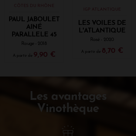
CÔTES DU RHÔNE
IGP ATLANTIQUE
PAUL JABOULET
LES VOILES DE
AINÉ
L'ATLANTIQUE
PARALLELE 45
Rosé - 2020
Rouge - 2018
8,70 €
A partir de
9,90 €
A partir de
Les avantages
Vinothèque