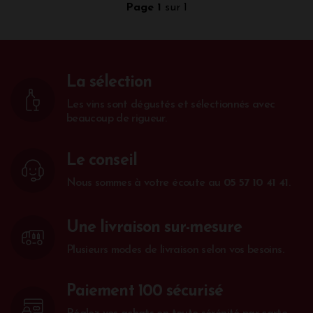
avec le Fronsac. Choisissez des recettes qui mettent
Page 1
sur 1
en valeur la tendreté et les saveurs délicates de la
viande, telles que des plats braisés ou mijotés.
Suggestions de plats :
Poulet rôti au thym et au
citron, Pintade aux morilles, Chapon de Noël farci
La sélection
aux marrons
Les vins sont dégustés et sélectionnés avec
Pourquoi cet accord fonctionne :
beaucoup de rigueur.
La souplesse des vins de Fronsac, avec leur fruité et
leurs tanins veloutés, se marie bien avec la texture
tendre de la volaille. Le mariage entre l’acidité
Le conseil
modérée du vin et les saveurs subtiles de la volaille
permet de créer une belle harmonie en bouche, sans
Nous sommes à votre écoute au
05 57 10 41 41
.
masquer les goûts délicats de la viande.
Fronsac et Plats en Sauce : Une Alliance
Une livraison sur-mesure
Puissante
Plusieurs modes de livraison selon vos besoins.
Les vins de Fronsac, avec leur structure tannique et
leur caractère fruité, sont également parfaits pour
accompagner des plats mijotés en sauce. Que ce
Paiement 100 sécurisé
soit une sauce à base de tomates, de vin rouge ou