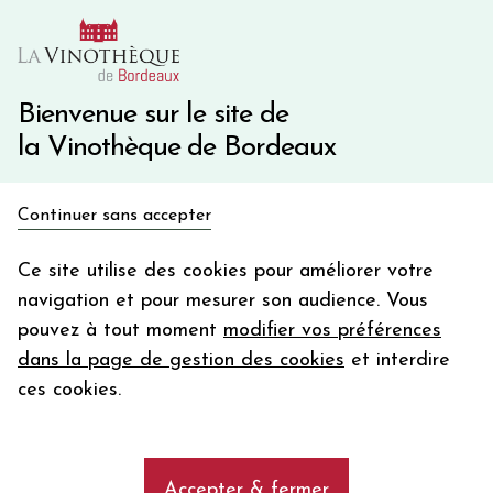
10€ de remise immédiate sur votre première commande
avec le code BIENVINO10
Une question ?
05 57 10 41 41
Bienvenue sur le site de
la Vinothèque de Bordeaux
Recevez 5€
Continuer sans accepter
en bon d'achat
Accueil
Bordeaux
Fronsac
en vous inscrivant à notre newsletter
Ce site utilise des cookies pour améliorer votre
navigation et pour mesurer son audience. Vous
Votre
pouvez à tout moment
modifier vos préférences
email
Découvrez notre sélection de vins
dans la page de gestion des cookies
et interdire
rouges de l'appellation (AOC) Fronsac
En m’abonnant, j’accepte de recevoir la newsletter de la
ces cookies.
Vinothèque de Bordeaux.
Minimum de commande de 50€ h
frais de port. Durée de validité d’un mois
add
Les vins rouges de l'appellation (AOC)
Accepter & fermer