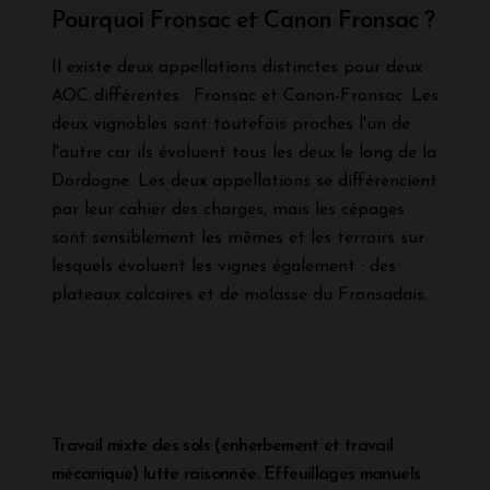
Pourquoi Fronsac et Canon Fronsac ?
Il existe deux appellations distinctes pour deux
AOC différentes : Fronsac et Canon-Fronsac. Les
deux vignobles sont toutefois proches l'un de
l'autre car ils évoluent tous les deux le long de la
Dordogne. Les deux appellations se différencient
par leur cahier des charges, mais les cépages
sont sensiblement les mêmes et les terroirs sur
lesquels évoluent les vignes également : des
plateaux calcaires et de molasse du Fronsadais.
Travail mixte des sols (enherbement et travail
mécanique) lutte raisonnée. Effeuillages manuels