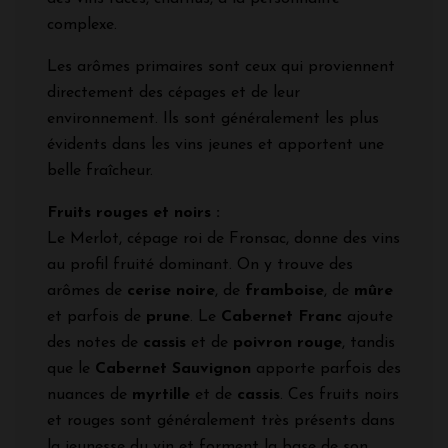
complexe.
Les arômes primaires sont ceux qui proviennent
directement des cépages et de leur
environnement. Ils sont généralement les plus
évidents dans les vins jeunes et apportent une
belle fraîcheur.
Fruits rouges et noirs :
Le Merlot, cépage roi de Fronsac, donne des vins
au profil fruité dominant. On y trouve des
arômes de
cerise noire
, de
framboise
, de
mûre
et parfois de
prune
. Le
Cabernet Franc
ajoute
des notes de
cassis
et de
poivron rouge
, tandis
que le
Cabernet Sauvignon
apporte parfois des
nuances de
myrtille
et de
cassis
. Ces fruits noirs
et rouges sont généralement très présents dans
la jeunesse du vin et forment la base de son