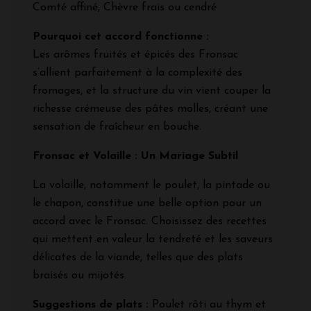
Comté affiné, Chèvre frais ou cendré
Pourquoi cet accord fonctionne :
Les arômes fruités et épicés des Fronsac
s’allient parfaitement à la complexité des
fromages, et la structure du vin vient couper la
richesse crémeuse des pâtes molles, créant une
sensation de fraîcheur en bouche.
Fronsac et Volaille : Un Mariage Subtil
La volaille, notamment le poulet, la pintade ou
le chapon, constitue une belle option pour un
accord avec le Fronsac. Choisissez des recettes
qui mettent en valeur la tendreté et les saveurs
délicates de la viande, telles que des plats
braisés ou mijotés.
Suggestions de plats :
Poulet rôti au thym et