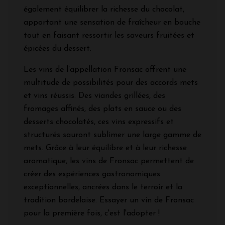
également équilibrer la richesse du chocolat,
apportant une sensation de fraîcheur en bouche
tout en faisant ressortir les saveurs fruitées et
épicées du dessert.
Les vins de l’appellation Fronsac offrent une
multitude de possibilités pour des accords mets
et vins réussis. Des viandes grillées, des
fromages affinés, des plats en sauce ou des
desserts chocolatés, ces vins expressifs et
structurés sauront sublimer une large gamme de
mets. Grâce à leur équilibre et à leur richesse
aromatique, les vins de Fronsac permettent de
créer des expériences gastronomiques
exceptionnelles, ancrées dans le terroir et la
tradition bordelaise. Essayer un vin de Fronsac
pour la première fois, c'est l'adopter !