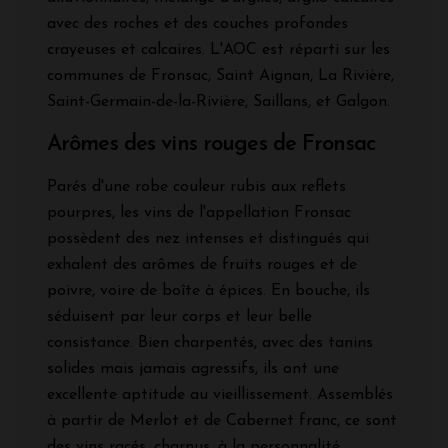
avec des roches et des couches profondes
crayeuses et calcaires. L'AOC est réparti sur les
communes de Fronsac, Saint Aignan, La Rivière,
Saint-Germain-de-la-Rivière, Saillans, et Galgon.
Arômes des vins rouges de Fronsac
Parés d'une robe couleur rubis aux reflets
pourpres, les vins de l'appellation Fronsac
possèdent des nez intenses et distingués qui
exhalent des arômes de fruits rouges et de
poivre, voire de boîte à épices. En bouche, ils
séduisent par leur corps et leur belle
consistance. Bien charpentés, avec des tanins
solides mais jamais agressifs, ils ont une
excellente aptitude au vieillissement. Assemblés
à partir de Merlot et de Cabernet franc, ce sont
des vins racés, charnus, à la personnalité