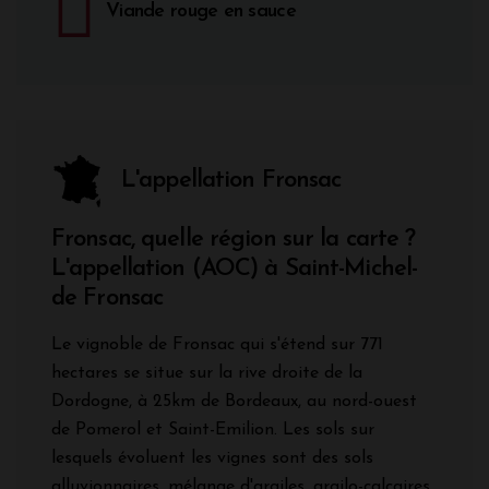
Viande rouge en sauce
L'appellation Fronsac
Fronsac, quelle région sur la carte ?
L'appellation (AOC) à Saint-Michel-
de Fronsac
Le vignoble de Fronsac qui s'étend sur 771
hectares se situe sur la rive droite de la
Dordogne, à 25km de Bordeaux, au nord-ouest
de Pomerol et Saint-Emilion. Les sols sur
lesquels évoluent les vignes sont des sols
alluvionnaires, mélange d'argiles, argilo-calcaires