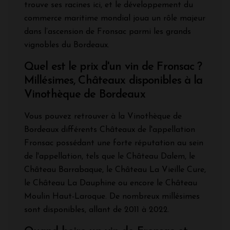
trouve ses racines ici, et le développement du
commerce maritime mondial joua un rôle majeur
dans l’ascension de Fronsac parmi les grands
vignobles du Bordeaux.
Quel est le prix d'un vin de Fronsac ?
Millésimes, Châteaux disponibles à la
Vinothèque de Bordeaux
Vous pouvez retrouver à la Vinothèque de
Bordeaux différents Châteaux de l'appellation
Fronsac possédant une forte réputation au sein
de l'appellation, tels que le Château Dalem, le
Château Barrabaque, le Château La Vieille Cure,
le Château La Dauphine ou encore le Château
Moulin Haut-Laroque. De nombreux millésimes
sont disponibles, allant de 2011 à 2022.