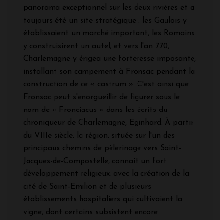
panorama exceptionnel sur les deux rivières et a
toujours été un site stratégique : les Gaulois y
établissaient un marché important, les Romains
y construisirent un autel, et vers l'an 770,
Charlemagne y érigea une forteresse imposante,
installant son campement à Fronsac pendant la
construction de ce « castrum ». C'est ainsi que
Fronsac peut s'enorgueillir de figurer sous le
nom de « Fronciacus » dans les écrits du
chroniqueur de Charlemagne, Eginhard. À partir
du VIIIe siècle, la région, située sur l'un des
principaux chemins de pèlerinage vers Saint-
Jacques-de-Compostelle, connait un fort
développement religieux, avec la création de la
cité de Saint-Emilion et de plusieurs
établissements hospitaliers qui cultivaient la
vigne, dont certains subsistent encore