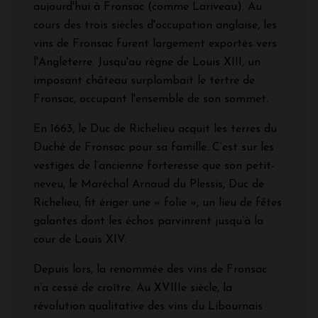
aujourd'hui à Fronsac (comme Lariveau). Au
cours des trois siècles d'occupation anglaise, les
vins de Fronsac furent largement exportés vers
l'Angleterre. Jusqu'au règne de Louis XIII, un
imposant château surplombait le tertre de
Fronsac, occupant l'ensemble de son sommet.
En 1663, le Duc de Richelieu acquit les terres du
Duché de Fronsac pour sa famille. C’est sur les
vestiges de l’ancienne forteresse que son petit-
neveu, le Maréchal Arnaud du Plessis, Duc de
Richelieu, fit ériger une « folie », un lieu de fêtes
galantes dont les échos parvinrent jusqu’à la
cour de Louis XIV.
Depuis lors, la renommée des vins de Fronsac
n’a cessé de croître. Au XVIIIe siècle, la
révolution qualitative des vins du Libournais