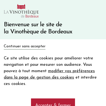
10€ de remise immédiate sur votre première commande
avec le code BIENVINO10
Une question ?
05 57 10 41 41
Bienvenue sur le site de
la Vinothèque de Bordeaux
Recevez 5€
Continuer sans accepter
en bon d'achat
Accueil
Bordeaux
Château LAMOLIERE
en vous inscrivant à notre newsletter
Ce site utilise des cookies pour améliorer votre
navigation et pour mesurer son audience. Vous
Votre
pouvez à tout moment
modifier vos préférences
email
dans la page de gestion des cookies
et interdire
En m’abonnant, j’accepte de recevoir la newsletter de la
ces cookies.
Vinothèque de Bordeaux.
Minimum de commande de 50€ h
frais de port. Durée de validité d’un mois
Accepter & fermer