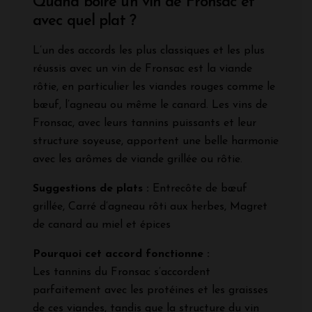
Quand boire un vin de Fronsac et
avec quel plat ?
L’un des accords les plus classiques et les plus
réussis avec un vin de Fronsac est la viande
rôtie, en particulier les viandes rouges comme le
bœuf, l’agneau ou même le canard. Les vins de
Fronsac, avec leurs tannins puissants et leur
structure soyeuse, apportent une belle harmonie
avec les arômes de viande grillée ou rôtie.
Suggestions de plats :
Entrecôte de bœuf
grillée, Carré d’agneau rôti aux herbes, Magret
de canard au miel et épices
Pourquoi cet accord fonctionne :
Les tannins du Fronsac s’accordent
parfaitement avec les protéines et les graisses
de ces viandes, tandis que la structure du vin