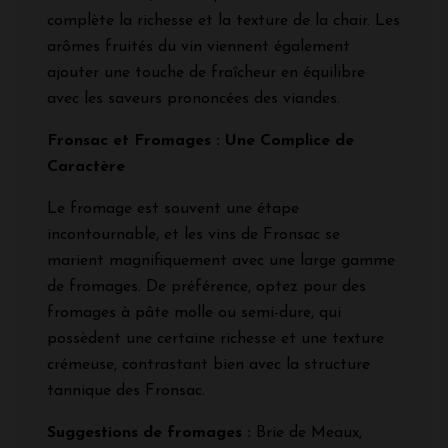
complète la richesse et la texture de la chair. Les
arômes fruités du vin viennent également
ajouter une touche de fraîcheur en équilibre
avec les saveurs prononcées des viandes.
Fronsac et Fromages : Une Complice de
Caractère
Le fromage est souvent une étape
incontournable, et les vins de Fronsac se
marient magnifiquement avec une large gamme
de fromages. De préférence, optez pour des
fromages à pâte molle ou semi-dure, qui
possèdent une certaine richesse et une texture
crémeuse, contrastant bien avec la structure
tannique des Fronsac.
Suggestions de fromages :
Brie de Meaux,