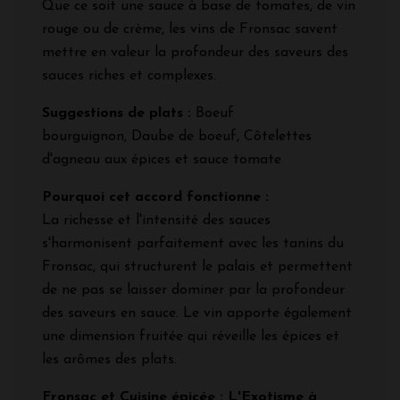
Que ce soit une sauce à base de tomates, de vin
rouge ou de crème, les vins de Fronsac savent
mettre en valeur la profondeur des saveurs des
sauces riches et complexes.
Suggestions de plats :
Boeuf
bourguignon, Daube de boeuf, Côtelettes
d'agneau aux épices et sauce tomate
Pourquoi cet accord fonctionne :
La richesse et l'intensité des sauces
s'harmonisent parfaitement avec les tanins du
Fronsac, qui structurent le palais et permettent
de ne pas se laisser dominer par la profondeur
des saveurs en sauce. Le vin apporte également
une dimension fruitée qui réveille les épices et
les arômes des plats.
Fronsac et Cuisine épicée : L'Exotisme à