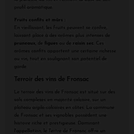
profil aromatique.
Fruits confits et mûrs :
En vieillissant, les fruits peuvent se confire,
laissant place à des arômes plus intenses de
pruneaux
, de
figues
ou de
raisin sec
. Ces
arômes confits apportent une certaine richesse
au vin, tout en soulignant son potentiel de
garde.
Terroir des vins de Fronsac
Le terroir des vins de Fronsac est situé sur des
sols complexes en majorité calcaire, sur un
plateau argilo-calcaires en côtes. La commune
de Fronsac et ses vignobles possèdent une
histoire riche et prestigieuse. Dominant
l'appellation, le Tertre de Fronsac offre un