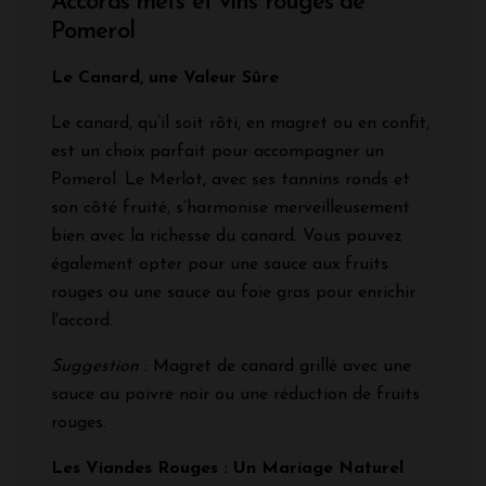
Accords mets et vins rouges de
Pomerol
Le Canard, une Valeur Sûre
Le canard, qu’il soit rôti, en magret ou en confit,
est un choix parfait pour accompagner un
Pomerol. Le Merlot, avec ses tannins ronds et
son côté fruité, s’harmonise merveilleusement
bien avec la richesse du canard. Vous pouvez
également opter pour une sauce aux fruits
rouges ou une sauce au foie gras pour enrichir
l'accord.
Suggestion
: Magret de canard grillé avec une
sauce au poivre noir ou une réduction de fruits
rouges.
Les Viandes Rouges : Un Mariage Naturel