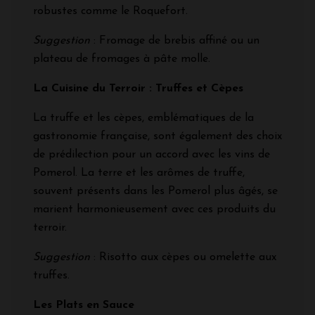
robustes comme le Roquefort.
Suggestion
: Fromage de brebis affiné ou un
plateau de fromages à pâte molle.
La Cuisine du Terroir : Truffes et Cèpes
La truffe et les cèpes, emblématiques de la
gastronomie française, sont également des choix
de prédilection pour un accord avec les vins de
Pomerol. La terre et les arômes de truffe,
souvent présents dans les Pomerol plus âgés, se
marient harmonieusement avec ces produits du
terroir.
Suggestion
: Risotto aux cèpes ou omelette aux
truffes.
Les Plats en Sauce