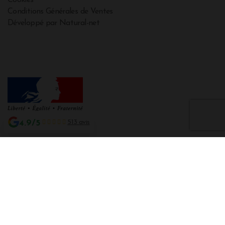
Cookies
Conditions Générales de Ventes
Développé par Natural-net
4.9/5
513 avis
Interdiction de vente de boissons alcooliques aux mineurs de moins de 18
ans
La preuve de majorité de l'acheteur est exigée au moment de la vente en
ligne CODE DE LA SANTE PUBLIQUE, ART. L. 3342-1 et L. 3353-3
L'abus d'alcool est dangereux pour la santé. Sachez consommer avec
modération.