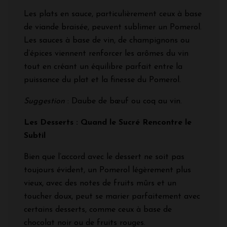
Les plats en sauce, particulièrement ceux à base
de viande braisée, peuvent sublimer un Pomerol.
Les sauces à base de vin, de champignons ou
d’épices viennent renforcer les arômes du vin
tout en créant un équilibre parfait entre la
puissance du plat et la finesse du Pomerol.
Suggestion
: Daube de bœuf ou coq au vin.
Les Desserts : Quand le Sucré Rencontre le
Subtil
Bien que l’accord avec le dessert ne soit pas
toujours évident, un Pomerol légèrement plus
vieux, avec des notes de fruits mûrs et un
toucher doux, peut se marier parfaitement avec
certains desserts, comme ceux à base de
chocolat noir ou de fruits rouges.