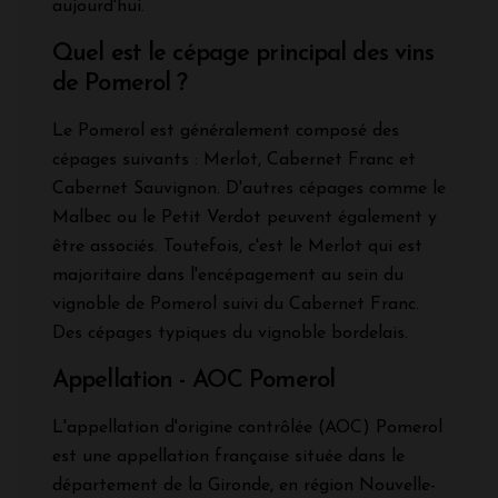
aujourd'hui.
Quel est le cépage principal des vins
de Pomerol ?
Le Pomerol est généralement composé des
cépages suivants : Merlot, Cabernet Franc et
Cabernet Sauvignon. D'autres cépages comme le
Malbec ou le Petit Verdot peuvent également y
être associés. Toutefois, c'est le Merlot qui est
majoritaire dans l'encépagement au sein du
vignoble de Pomerol suivi du Cabernet Franc.
Des cépages typiques du vignoble bordelais.
Appellation - AOC Pomerol
L'appellation d'origine contrôlée (AOC) Pomerol
est une appellation française située dans le
département de la Gironde, en région Nouvelle-