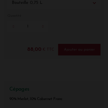
Bouteille 0,75 L
Quantité
88,00
€ TTC
Ajouter au panier
Cépages
90% Merlot, 10% Cabernet Franc