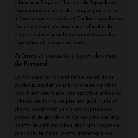
Libourne à Bergerac." Les vins de l'appellation
répondent à un cahier des charges précis. A la
différence des vins de Saint-Emilion l'appellation
n'a jamais établi de classement officiel et la
hiérarchie des vins se lit surtout à travers leur
réputation et leur prix de vente.
Arômes et caractéristiques des vins
de Pomerol
Le vin rouge de Pomerol est un grand vin de
Bordeaux, produit dans la commune du même
nom. Il est réputé pour son caractère unique, sa
richesse, ses tanins souples, son goût fruité et
charnu, qui en font un vin très apprécié des
amateurs de grands vins. On retrouve une large
palette de parfums allant des fruits rouges au
cuir noble, la même palette aromatique que