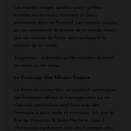
Les viandes rouges, qu'elles soient grillées,
braisées ou en sauce, trouvent un beau
partenaire dans un Pomerol. Les tannins souples
du vin complètent la texture de la viande, tandis
que ses arômes de fruits noirs soulignent la
richesse de la viande.
Suggestion
: Entrecôte grillée ou pièce de bœuf
en sauce au vin rouge.
Le Fromage, Une Alliance Exquise
Le Pomerol s’avère être un excellent compagnon
des fromages affinés et fromages secs. Le vin
s’accorde particulièrement bien avec des
fromages à pâte molle et crémeuse, tels que le
Brie de Meaux ou le Saint-Nectaire, mais il
s’harmonise également avec des fromages plus