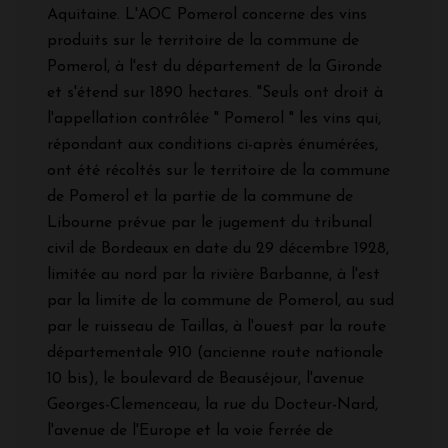
Aquitaine. L'AOC Pomerol concerne des vins
produits sur le territoire de la commune de
Pomerol, à l'est du département de la Gironde
et s'étend sur 1890 hectares. "Seuls ont droit à
l'appellation contrôlée " Pomerol " les vins qui,
répondant aux conditions ci-après énumérées,
ont été récoltés sur le territoire de la commune
de Pomerol et la partie de la commune de
Libourne prévue par le jugement du tribunal
civil de Bordeaux en date du 29 décembre 1928,
limitée au nord par la rivière Barbanne, à l'est
par la limite de la commune de Pomerol, au sud
par le ruisseau de Taillas, à l'ouest par la route
départementale 910 (ancienne route nationale
10 bis), le boulevard de Beauséjour, l'avenue
Georges-Clemenceau, la rue du Docteur-Nard,
l'avenue de l'Europe et la voie ferrée de