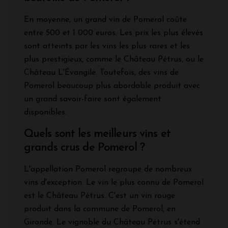
En moyenne, un grand vin de Pomerol coûte
entre 500 et 1 000 euros. Les prix les plus élevés
sont atteints par les vins les plus rares et les
plus prestigieux, comme le Château Pétrus, ou le
Château L'Évangile. Toutefois, des vins de
Pomerol beaucoup plus abordable produit avec
un grand savoir-faire sont également
disponibles.
Quels sont les meilleurs vins et
grands crus de Pomerol ?
L'appellation Pomerol regroupe de nombreux
vins d'exception. Le vin le plus connu de Pomerol
est le Château Pétrus. C'est un vin rouge
produit dans la commune de Pomerol, en
Gironde. Le vignoble du Château Pétrus s'étend