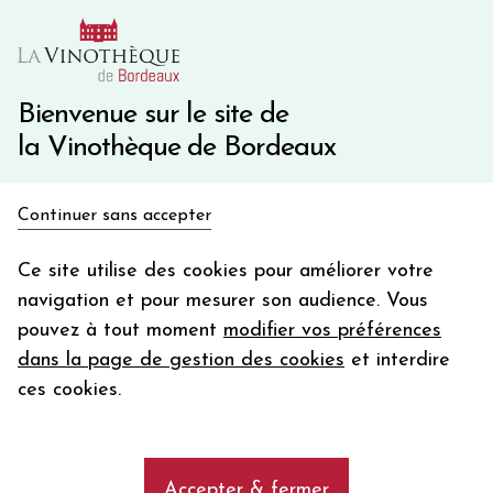
10€ de remise immédiate sur votre première commande
avec le code BIENVINO10
Une question ?
05 57 10 41 41
Bienvenue sur le site de
la Vinothèque de Bordeaux
Recevez 5€
Continuer sans accepter
en bon d'achat
Accueil
Bordeaux
Château VRAY CROIX DE GAY
en vous inscrivant à notre newsletter
Ce site utilise des cookies pour améliorer votre
navigation et pour mesurer son audience. Vous
Votre
pouvez à tout moment
modifier vos préférences
email
dans la page de gestion des cookies
et interdire
En m’abonnant, j’accepte de recevoir la newsletter de la
ces cookies.
Vinothèque de Bordeaux.
Minimum de commande de 50€ h
frais de port. Durée de validité d’un mois
Accepter & fermer