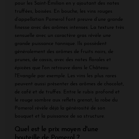
pour les Saint-Émilion en y ajoutant des notes
truffées, boisées. En bouche, les vins rouges
d’appellation Pomerol font preuve d’une grande
finesse avec des arômes intenses. La texture très
sensuelle avec un caractère gras révèle une
grande puissance tannique. Ils possèdent
généralement des arômes de fruits noirs, de
prunes, de cassis, avec des notes florales et
épicées que l'on retrouve dans le Château
l'Evangile par exemple. Les vins les plus rares
peuvent aussi présenter des arômes de chocolat,
de café et de truffes. Entre le rubis profond et
le rouge sombre aux reflets grenat, la robe du
Pomerol révèle déjà la générosité de son
bouquet et la puissance de sa structure.
Quel est le prix moyen d'une
bouteille de Pomerol ?