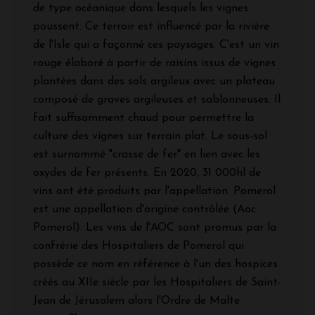
de type océanique dans lesquels les vignes
poussent. Ce terroir est influencé par la rivière
de l'Isle qui a façonné ces paysages. C'est un vin
rouge élaboré à partir de raisins issus de vignes
plantées dans des sols argileux avec un plateau
composé de graves argileuses et sablonneuses. Il
fait suffisamment chaud pour permettre la
culture des vignes sur terrain plat. Le sous-sol
est surnommé "crasse de fer" en lien avec les
oxydes de fer présents. En 2020, 31 000hl de
vins ont été produits par l'appellation. Pomerol
est une appellation d'origine contrôlée (Aoc
Pomerol). Les vins de l'AOC sont promus par la
confrérie des Hospitaliers de Pomerol qui
possède ce nom en référence à l'un des hospices
créés au XIIe siècle par les Hospitaliers de Saint-
Jean de Jérusalem alors l'Ordre de Malte