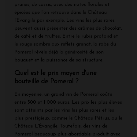
prunes, de cassis, avec des notes florales et
épicées que l'on retrouve dans le Château
l'Evangile par exemple. Les vins les plus rares
peuvent aussi présenter des arômes de chocolat,
de café et de truffes. Entre le rubis profond et
le rouge sombre aux reflets grenat, la robe du
Pomerol révèle déjà la générosité de son
bouquet et la puissance de sa structure.
Quel est le prix moyen d'une
bouteille de Pomerol ?
En moyenne, un grand vin de Pomerol coûte
entre 500 et 1 000 euros. Les prix les plus élevés
sont atteints par les vins les plus rares et les
plus prestigieux, comme le Château Pétrus, ou le
Château L'Évangile. Toutefois, des vins de
Pomerol beaucoup plus abordable produit avec