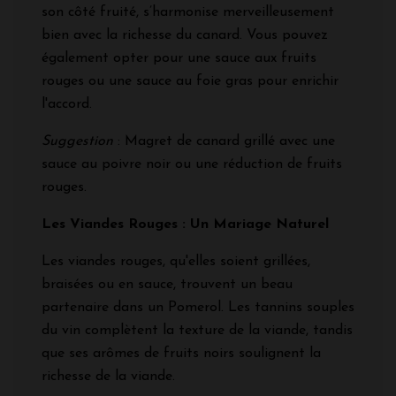
son côté fruité, s’harmonise merveilleusement
bien avec la richesse du canard. Vous pouvez
également opter pour une sauce aux fruits
rouges ou une sauce au foie gras pour enrichir
l'accord.
Suggestion
: Magret de canard grillé avec une
sauce au poivre noir ou une réduction de fruits
rouges.
Les Viandes Rouges : Un Mariage Naturel
Les viandes rouges, qu'elles soient grillées,
braisées ou en sauce, trouvent un beau
partenaire dans un Pomerol. Les tannins souples
du vin complètent la texture de la viande, tandis
que ses arômes de fruits noirs soulignent la
richesse de la viande.