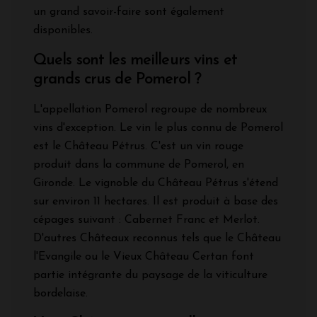
un grand savoir-faire sont également
disponibles.
Quels sont les meilleurs vins et
grands crus de Pomerol ?
L'appellation Pomerol regroupe de nombreux
vins d'exception. Le vin le plus connu de Pomerol
est le Château Pétrus. C'est un vin rouge
produit dans la commune de Pomerol, en
Gironde. Le vignoble du Château Pétrus s'étend
sur environ 11 hectares. Il est produit à base des
cépages suivant : Cabernet Franc et Merlot.
D'autres Châteaux reconnus tels que le Château
l'Evangile ou le Vieux Château Certan font
partie intégrante du paysage de la viticulture
bordelaise.