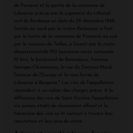
de Pomerol et la partie de la commune de
Libourne prévue par le jugement du tribunal
civil de Bordeaux en date du 29 décembre 1928,
limitée au nord par la rivière Barbanne, à l'est
par la limite de la commune de Pomerol, au sud
par le ruisseau de Taillas, à l'ouest par la route
départementale 910 (ancienne route nationale
10 bis), le boulevard de Beauséjour, l'avenue
Georges-Clemenceau, la rue du Docteur-Nard,
l'avenue de l'Europe et la voie ferrée de
Libourne à Bergerac." Les vins de l'appellation
répondent à un cahier des charges précis. A la
différence des vins de Saint-Emilion l'appellation
n'a jamais établi de classement officiel et la
hiérarchie des vins se lit surtout à travers leur
réputation et leur prix de vente.