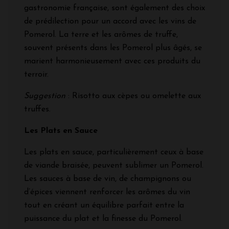
gastronomie française, sont également des choix
de prédilection pour un accord avec les vins de
Pomerol. La terre et les arômes de truffe,
souvent présents dans les Pomerol plus âgés, se
marient harmonieusement avec ces produits du
terroir.
Suggestion
: Risotto aux cèpes ou omelette aux
truffes.
Les Plats en Sauce
Les plats en sauce, particulièrement ceux à base
de viande braisée, peuvent sublimer un Pomerol.
Les sauces à base de vin, de champignons ou
d’épices viennent renforcer les arômes du vin
tout en créant un équilibre parfait entre la
puissance du plat et la finesse du Pomerol.