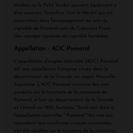
Malbec ou le Petit Verdot peuvent également y
être associés. Toutefois, c'est le Merlot qui est
majoritaire dans l'encépagement au sein du
vignoble de Pomerol suivi du Cabernet Franc.
Des cépages typiques du vignoble bordelais.
Appellation - AOC Pomerol
L'appellation d'origine contrôlée (AOC) Pomerol
est une appellation française située dans le
département de la Gironde, en région Nouvelle-
Aquitaine. L'AOC Pomerol concerne des vins
produits sur le territoire de la commune de
Pomerol, à l'est du département de la Gironde
et s'étend sur 1890 hectares. "Seuls ont droit à
l'appellation contrôlée " Pomerol " les vins qui,
répondant aux conditions ci-après énumérées,
ont été récoltés sur le territoire de la commune