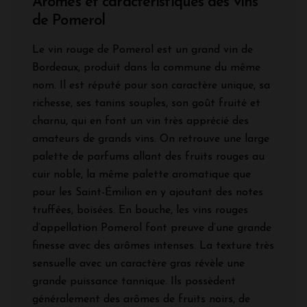
Arômes et caractéristiques des vins
de Pomerol
Le vin rouge de Pomerol est un grand vin de
Bordeaux, produit dans la commune du même
nom. Il est réputé pour son caractère unique, sa
richesse, ses tanins souples, son goût fruité et
charnu, qui en font un vin très apprécié des
amateurs de grands vins. On retrouve une large
palette de parfums allant des fruits rouges au
cuir noble, la même palette aromatique que
pour les Saint-Émilion en y ajoutant des notes
truffées, boisées. En bouche, les vins rouges
d’appellation Pomerol font preuve d’une grande
finesse avec des arômes intenses. La texture très
sensuelle avec un caractère gras révèle une
grande puissance tannique. Ils possèdent
généralement des arômes de fruits noirs, de