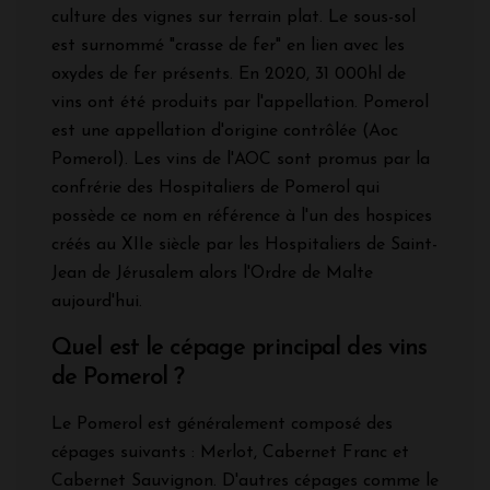
culture des vignes sur terrain plat. Le sous-sol
est surnommé "crasse de fer" en lien avec les
oxydes de fer présents. En 2020, 31 000hl de
vins ont été produits par l'appellation. Pomerol
est une appellation d'origine contrôlée (Aoc
Pomerol). Les vins de l'AOC sont promus par la
confrérie des Hospitaliers de Pomerol qui
possède ce nom en référence à l'un des hospices
créés au XIIe siècle par les Hospitaliers de Saint-
Jean de Jérusalem alors l'Ordre de Malte
aujourd'hui.
Quel est le cépage principal des vins
de Pomerol ?
Le Pomerol est généralement composé des
cépages suivants : Merlot, Cabernet Franc et
Cabernet Sauvignon. D'autres cépages comme le