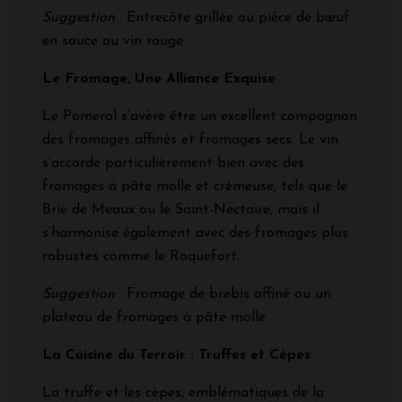
Suggestion
: Entrecôte grillée ou pièce de bœuf
en sauce au vin rouge.
Le Fromage, Une Alliance Exquise
Le Pomerol s’avère être un excellent compagnon
des fromages affinés et fromages secs. Le vin
s’accorde particulièrement bien avec des
fromages à pâte molle et crémeuse, tels que le
Brie de Meaux ou le Saint-Nectaire, mais il
s’harmonise également avec des fromages plus
robustes comme le Roquefort.
Suggestion
: Fromage de brebis affiné ou un
plateau de fromages à pâte molle.
La Cuisine du Terroir : Truffes et Cèpes
La truffe et les cèpes, emblématiques de la