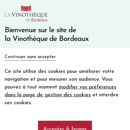
10€ de remise immédiate sur votre première commande
avec le code BIENVINO10
Une question ?
05 57 10 41 41
Bienvenue sur le site de
la Vinothèque de Bordeaux
Recevez 5€
Continuer sans accepter
en bon d'achat
Accueil
Bordeaux
Château NÉNIN
en vous inscrivant à notre newsletter
Ce site utilise des cookies pour améliorer votre
navigation et pour mesurer son audience. Vous
Votre
pouvez à tout moment
modifier vos préférences
email
dans la page de gestion des cookies
et interdire
En m’abonnant, j’accepte de recevoir la newsletter de la
ces cookies.
Vinothèque de Bordeaux.
Minimum de commande de 50€ h
frais de port. Durée de validité d’un mois
Accepter & fermer