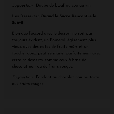
Suggestion
: Daube de bœuf ou coq au vin.
Les Desserts : Quand le Sucré Rencontre le
Subtil
Bien que l’accord avec le dessert ne soit pas
toujours évident, un Pomerol légèrement plus
vieux, avec des notes de fruits mûrs et un
toucher doux, peut se marier parfaitement avec
certains desserts, comme ceux à base de
chocolat noir ou de fruits rouges.
Suggestion
: Fondant au chocolat noir ou tarte
aux fruits rouges.