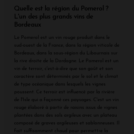
Quelle est la région du Pomerol ?
L'un des plus grands vins de
Bordeaux
Le Pomerol est un vin rouge produit dans le
sud-ouest de la France, dans la région viticole de
Bordeaux, dans la sous-région du Libournais sur
la
rive droite de la Dordogne. Le Pomerol est un
vin de terroir, c'est-à-dire que son goût et son
caractère sont déterminés par le sol et le climat
de type océanique dans lesquels les vignes
poussent. Ce terroir est influencé par la rivière
de l'Isle qui a façonné ces paysages. C'est un vin
rouge élaboré à partir de raisins issus de vignes
plantées dans des sols argileux avec un plateau
composé de graves argileuses et sablonneuses. Il
fait suffisamment chaud pour permettre la