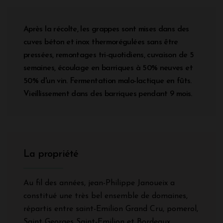
Après la récolte, les grappes sont mises dans des
cuves béton et inox thermorégulées sans être
pressées, remontages tri-quotidiens, cuvaison de 5
semaines, écoulage en barriques à 50% neuves et
50% d'un vin. Fermentation malo-lactique en fûts.
Vieillissement dans des barriques pendant 9 mois.
La propriété
Au fil des années, jean-Philippe Janoueix a
constitué une très bel ensemble de domaines,
répartis entre saint-Emilion Grand Cru, pomerol,
Saint Georges Saint-Emilion et Bordeaux