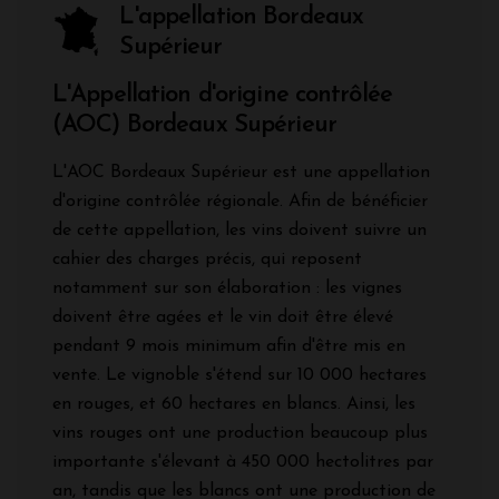
L'appellation Bordeaux
Supérieur
L'Appellation d'origine contrôlée
(AOC) Bordeaux Supérieur
L'AOC Bordeaux Supérieur est une appellation
d'origine contrôlée régionale. Afin de bénéficier
de cette appellation, les vins doivent suivre un
cahier des charges précis, qui reposent
notamment sur son élaboration : les vignes
doivent être agées et le vin doit être élevé
pendant 9 mois minimum afin d'être mis en
vente. Le vignoble s'étend sur 10 000 hectares
en rouges, et 60 hectares en blancs. Ainsi, les
vins rouges ont une production beaucoup plus
importante s'élevant à 450 000 hectolitres par
an, tandis que les blancs ont une production de