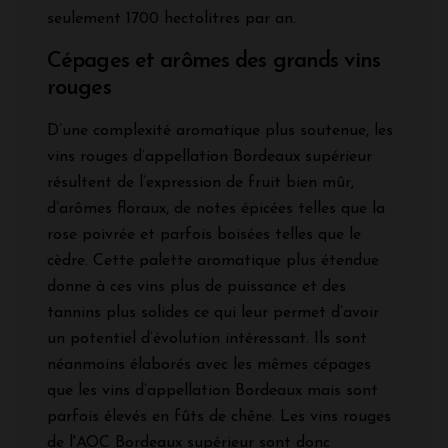
seulement 1700 hectolitres par an.
Cépages et arômes des grands vins
rouges
D’une complexité aromatique plus soutenue, les
vins rouges d’appellation Bordeaux supérieur
résultent de l’expression de fruit bien mûr,
d’arômes floraux, de notes épicées telles que la
rose poivrée et parfois boisées telles que le
cèdre. Cette palette aromatique plus étendue
donne à ces vins plus de puissance et des
tannins plus solides ce qui leur permet d’avoir
un potentiel d’évolution intéressant. Ils sont
néanmoins élaborés avec les mêmes cépages
que les vins d’appellation Bordeaux mais sont
parfois élevés en fûts de chêne. Les vins rouges
de l'AOC Bordeaux supérieur sont donc