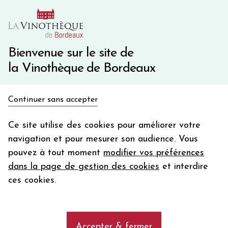
10€ de remise immédiate sur votre première commande
avec le code BIENVINO10
Une question ?
05 57 10 41 41
Bienvenue sur le site de
la Vinothèque de Bordeaux
Recevez 5€
Continuer sans accepter
en bon d'achat
Accueil
Bordeaux
Château CROIX-MOUTON
en vous inscrivant à notre newsletter
Ce site utilise des cookies pour améliorer votre
navigation et pour mesurer son audience. Vous
Votre
pouvez à tout moment
modifier vos préférences
email
dans la page de gestion des cookies
et interdire
En m’abonnant, j’accepte de recevoir la newsletter de la
ces cookies.
Vinothèque de Bordeaux.
Minimum de commande de 50€ h
frais de port. Durée de validité d’un mois
Accepter & fermer