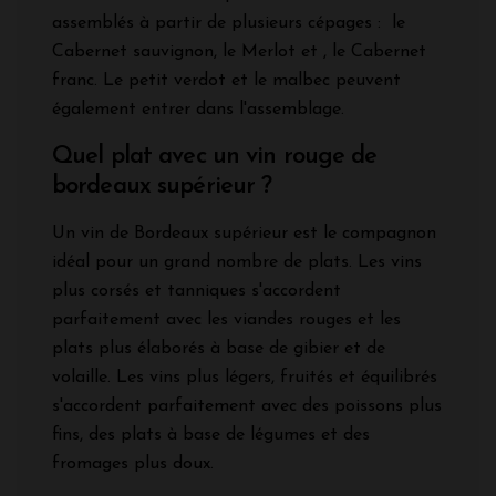
assemblés à partir de plusieurs cépages : le
Cabernet sauvignon, le Merlot et , le Cabernet
franc. Le petit verdot et le malbec peuvent
également entrer dans l'assemblage.
Quel plat avec un vin rouge de
bordeaux supérieur ?
Un vin de Bordeaux supérieur est le compagnon
idéal pour un grand nombre de plats. Les vins
plus corsés et tanniques s'accordent
parfaitement avec les viandes rouges et les
plats plus élaborés à base de gibier et de
volaille. Les vins plus légers, fruités et équilibrés
s'accordent parfaitement avec des poissons plus
fins, des plats à base de légumes et des
fromages plus doux.