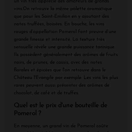
un vin très apprécié des amateurs de grands
vins.On retrouve la même palette aromatique
que pour les Saint-Émilion en y ajoutant des
notes truffées, boisées. En bouche, les vins
rouges d’appellation Pomerol font preuve d’une
grande finesse et intensité. La texture très
sensuelle révèle une grande puissance tannique.
Ils possèdent généralement des arômes de fruits
noirs, de prunes, de cassis, avec des notes
florales et épicées que l'on retrouve dans le
Château l'Evangile par exemple. Les vins les plus
rares peuvent aussi présenter des arômes de
chocolat, de café et de truffes.
Quel est le prix d'une bouteille de
Pomerol ?
En moyenne, un grand vin de Pomerol coûte