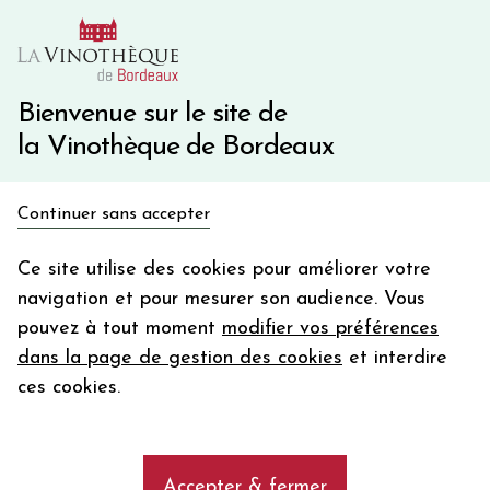
10€ de remise immédiate sur votre première commande
avec le code BIENVINO10
Une question ?
05 57 10 41 41
Bienvenue sur le site de
la Vinothèque de Bordeaux
Recevez 5€
Continuer sans accepter
en bon d'achat
Accueil
Bordeaux
Château BEAUREGARD
en vous inscrivant à notre newsletter
Ce site utilise des cookies pour améliorer votre
navigation et pour mesurer son audience. Vous
Votre
pouvez à tout moment
modifier vos préférences
email
dans la page de gestion des cookies
et interdire
En m’abonnant, j’accepte de recevoir la newsletter de la
ces cookies.
Vinothèque de Bordeaux.
Minimum de commande de 50€ h
frais de port. Durée de validité d’un mois
Accepter & fermer