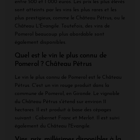
entre 500 et 1 000 euros. Les prix les plus élevés
sont atteints par les vins les plus rares et les
plus prestigieux, comme le Château Pétrus, ou le
Château L'Évangile. Toutefois, des vins de
Pomerol beaucoup plus abordable sont
également disponibles.
Quel est le vin le plus connu de
Pomerol ? Château Pétrus
Le vin le plus connu de Pomerol est le Château
Pétrus. C'est un vin rouge produit dans la
commune de Pomerol, en Gironde. Le vignoble
du Château Pétrus s'étend sur environ 11
hectares. Il est produit à base des cépages
suivant : Cabernet Franc et Merlot. Il est suivi
également du Château l'Evangile.
Vins, prix, millésimes disponibles à la