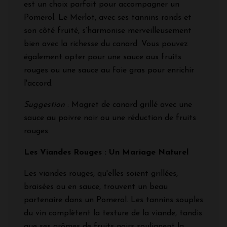
est un choix parfait pour accompagner un
Pomerol. Le Merlot, avec ses tannins ronds et
son côté fruité, s’harmonise merveilleusement
bien avec la richesse du canard. Vous pouvez
également opter pour une sauce aux fruits
rouges ou une sauce au foie gras pour enrichir
l'accord.
Suggestion
: Magret de canard grillé avec une
sauce au poivre noir ou une réduction de fruits
rouges.
Les Viandes Rouges : Un Mariage Naturel
Les viandes rouges, qu'elles soient grillées,
braisées ou en sauce, trouvent un beau
partenaire dans un Pomerol. Les tannins souples
du vin complètent la texture de la viande, tandis
que ses arômes de fruits noirs soulignent la