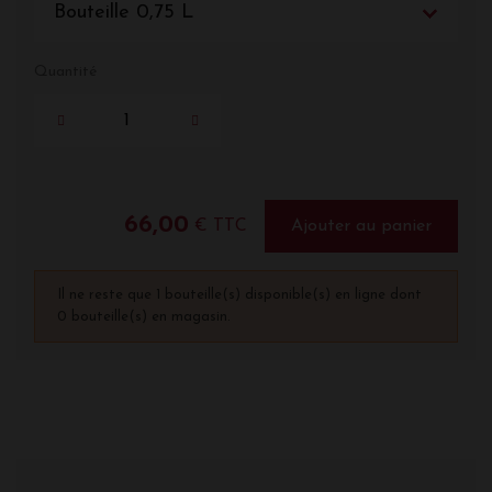
Bouteille 0,75 L
Quantité
66,00
€ TTC
Ajouter au panier
Il ne reste que 1 bouteille(s) disponible(s) en ligne dont
0 bouteille(s) en magasin.