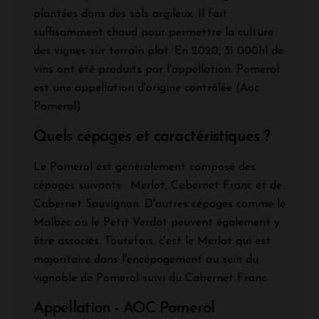
plantées dans des sols argileux. Il fait
suffisamment chaud pour permettre la culture
des vignes sur terrain plat. En 2020, 31 000hl de
vins ont été produits par l'appellation. Pomerol
est une appellation d'origine contrôlée (Aoc
Pomerol)
Quels cépages et caractéristiques ?
Le Pomerol est généralement composé des
cépages suivants : Merlot, Cabernet Franc et de
Cabernet Sauvignon. D'autres cépages comme le
Malbec ou le Petit Verdot peuvent également y
être associés. Toutefois, c'est le Merlot qui est
majoritaire dans l'encépagement au sein du
vignoble de Pomerol suivi du Cabernet Franc.
Appellation - AOC Pomerol