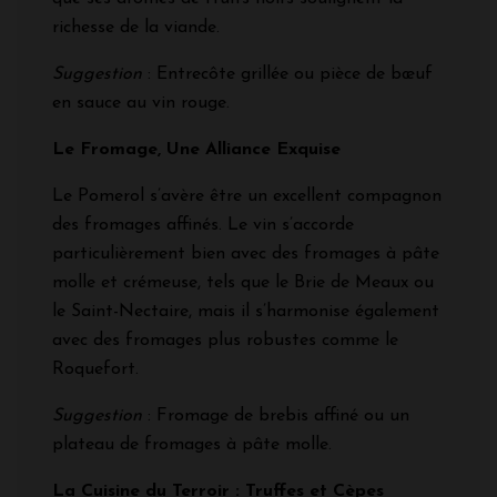
richesse de la viande.
Suggestion
: Entrecôte grillée ou pièce de bœuf
en sauce au vin rouge.
Le Fromage, Une Alliance Exquise
Le Pomerol s’avère être un excellent compagnon
des fromages affinés. Le vin s’accorde
particulièrement bien avec des fromages à pâte
molle et crémeuse, tels que le Brie de Meaux ou
le Saint-Nectaire, mais il s’harmonise également
avec des fromages plus robustes comme le
Roquefort.
Suggestion
: Fromage de brebis affiné ou un
plateau de fromages à pâte molle.
La Cuisine du Terroir : Truffes et Cèpes