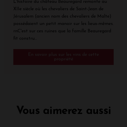
L'histoire du château Beauregard remonte au
XIIe siècle où les chevaliers de Saint-Jean de
Jérusalem (ancien nom des chevaliers de Malte)
possédaient un petit manoir sur les lieux-mêmes.
rnC'est sur ces ruines que la famille Beauregard
fit constru...
En savoir plus sur les vins de cette
propriété
Vous aimerez aussi