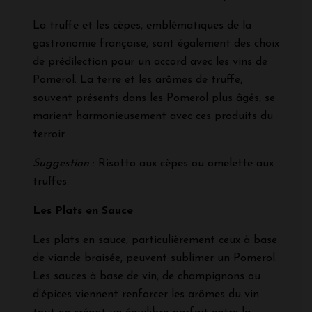
La truffe et les cèpes, emblématiques de la
gastronomie française, sont également des choix
de prédilection pour un accord avec les vins de
Pomerol. La terre et les arômes de truffe,
souvent présents dans les Pomerol plus âgés, se
marient harmonieusement avec ces produits du
terroir.
Suggestion
: Risotto aux cèpes ou omelette aux
truffes.
Les Plats en Sauce
Les plats en sauce, particulièrement ceux à base
de viande braisée, peuvent sublimer un Pomerol.
Les sauces à base de vin, de champignons ou
d’épices viennent renforcer les arômes du vin