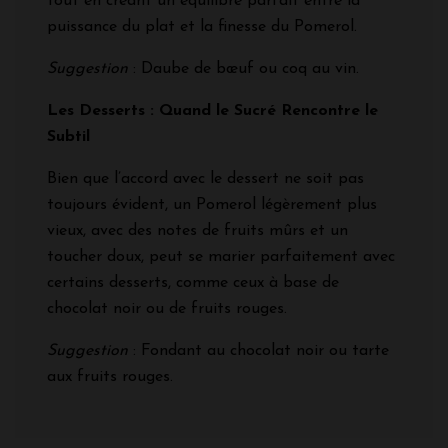
tout en créant un équilibre parfait entre la
puissance du plat et la finesse du Pomerol.
Suggestion
: Daube de bœuf ou coq au vin.
Les Desserts : Quand le Sucré Rencontre le
Subtil
Bien que l’accord avec le dessert ne soit pas
toujours évident, un Pomerol légèrement plus
vieux, avec des notes de fruits mûrs et un
toucher doux, peut se marier parfaitement avec
certains desserts, comme ceux à base de
chocolat noir ou de fruits rouges.
Suggestion
: Fondant au chocolat noir ou tarte
aux fruits rouges.