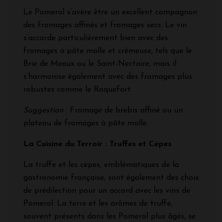
Le Pomerol s’avère être un excellent compagnon
des fromages affinés et fromages secs. Le vin
s’accorde particulièrement bien avec des
fromages à pâte molle et crémeuse, tels que le
Brie de Meaux ou le Saint-Nectaire, mais il
s’harmonise également avec des fromages plus
robustes comme le Roquefort.
Suggestion
: Fromage de brebis affiné ou un
plateau de fromages à pâte molle.
La Cuisine du Terroir : Truffes et Cèpes
La truffe et les cèpes, emblématiques de la
gastronomie française, sont également des choix
de prédilection pour un accord avec les vins de
Pomerol. La terre et les arômes de truffe,
souvent présents dans les Pomerol plus âgés, se