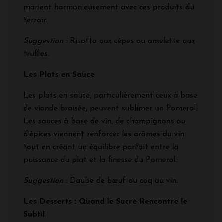
marient harmonieusement avec ces produits du
terroir.
Suggestion
: Risotto aux cèpes ou omelette aux
truffes.
Les Plats en Sauce
Les plats en sauce, particulièrement ceux à base
de viande braisée, peuvent sublimer un Pomerol.
Les sauces à base de vin, de champignons ou
d’épices viennent renforcer les arômes du vin
tout en créant un équilibre parfait entre la
puissance du plat et la finesse du Pomerol.
Suggestion
: Daube de bœuf ou coq au vin.
Les Desserts : Quand le Sucré Rencontre le
Subtil