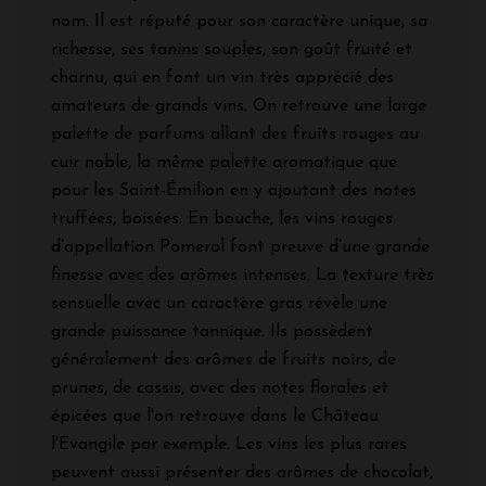
nom. Il est réputé pour son caractère unique, sa
richesse, ses tanins souples, son goût fruité et
charnu, qui en font un vin très apprécié des
amateurs de grands vins. On retrouve une large
palette de parfums allant des fruits rouges au
cuir noble, la même palette aromatique que
pour les Saint-Émilion en y ajoutant des notes
truffées, boisées. En bouche, les vins rouges
d’appellation Pomerol font preuve d’une grande
finesse avec des arômes intenses. La texture très
sensuelle avec un caractère gras révèle une
grande puissance tannique. Ils possèdent
généralement des arômes de fruits noirs, de
prunes, de cassis, avec des notes florales et
épicées que l'on retrouve dans le Château
l'Evangile par exemple. Les vins les plus rares
peuvent aussi présenter des arômes de chocolat,