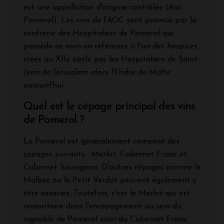
est une appellation d'origine contrôlée (Aoc
Pomerol). Les vins de l'AOC sont promus par la
confrérie des Hospitaliers de Pomerol qui
possède ce nom en référence à l'un des hospices
créés au XIIe siècle par les Hospitaliers de Saint-
Jean de Jérusalem alors l'Ordre de Malte
aujourd'hui.
Quel est le cépage principal des vins
de Pomerol ?
Le Pomerol est généralement composé des
cépages suivants : Merlot, Cabernet Franc et
Cabernet Sauvignon. D'autres cépages comme le
Malbec ou le Petit Verdot peuvent également y
être associés. Toutefois, c'est le Merlot qui est
majoritaire dans l'encépagement au sein du
vignoble de Pomerol suivi du Cabernet Franc.