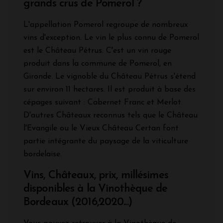
grands crus de Pomerol ?
L'appellation Pomerol regroupe de nombreux
vins d'exception. Le vin le plus connu de Pomerol
est le Château Pétrus. C'est un vin rouge
produit dans la commune de Pomerol, en
Gironde. Le vignoble du Château Pétrus s'étend
sur environ 11 hectares. Il est produit à base des
cépages suivant : Cabernet Franc et Merlot.
D'autres Châteaux reconnus tels que le Château
l'Evangile ou le Vieux Château Certan font
partie intégrante du paysage de la viticulture
bordelaise.
Vins, Châteaux, prix, millésimes
disponibles à la Vinothèque de
Bordeaux (2016,2020...)