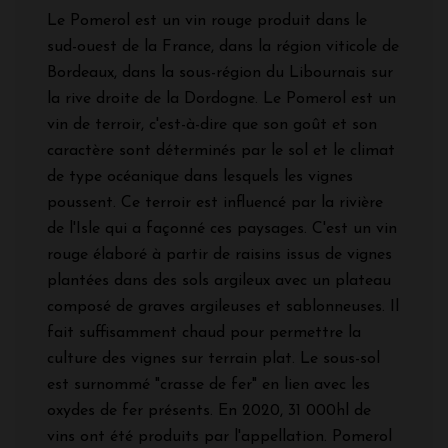
Le Pomerol est un vin rouge produit dans le
sud-ouest de la France, dans la région viticole de
Bordeaux, dans la sous-région du Libournais sur
la
rive droite de la Dordogne. Le Pomerol est un
vin de terroir, c'est-à-dire que son goût et son
caractère sont déterminés par le sol et le climat
de type océanique dans lesquels les vignes
poussent. Ce terroir est influencé par la rivière
de l'Isle qui a façonné ces paysages. C'est un vin
rouge élaboré à partir de raisins issus de vignes
plantées dans des sols argileux avec un plateau
composé de graves argileuses et sablonneuses. Il
fait suffisamment chaud pour permettre la
culture des vignes sur terrain plat. Le sous-sol
est surnommé "crasse de fer" en lien avec les
oxydes de fer présents. En 2020, 31 000hl de
vins ont été produits par l'appellation. Pomerol