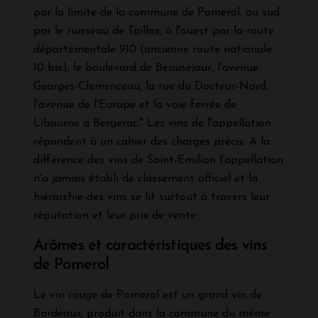
par la limite de la commune de Pomerol, au sud
par le ruisseau de Taillas, à l'ouest par la route
départementale 910 (ancienne route nationale
10 bis), le boulevard de Beauséjour, l'avenue
Georges-Clemenceau, la rue du Docteur-Nard,
l'avenue de l'Europe et la voie ferrée de
Libourne à Bergerac." Les vins de l'appellation
répondent à un cahier des charges précis. A la
différence des vins de Saint-Emilion l'appellation
n'a jamais établi de classement officiel et la
hiérarchie des vins se lit surtout à travers leur
réputation et leur prix de vente.
Arômes et caractéristiques des vins
de Pomerol
Le vin rouge de Pomerol est un grand vin de
Bordeaux, produit dans la commune du même