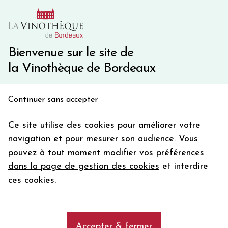
10€ de remise immédiate sur votre première commande
avec le code BIENVINO10
Une question ?
05 57 10 41 41
Bienvenue sur le site de
la Vinothèque de Bordeaux
Recevez 5€
Continuer sans accepter
en bon d'achat
Accueil
Bordeaux
BLASON DE L'EVANGILE
en vous inscrivant à notre newsletter
Ce site utilise des cookies pour améliorer votre
navigation et pour mesurer son audience. Vous
Votre
pouvez à tout moment
modifier vos préférences
email
dans la page de gestion des cookies
et interdire
En m’abonnant, j’accepte de recevoir la newsletter de la
ces cookies.
Vinothèque de Bordeaux.
Minimum de commande de 50€ h
frais de port. Durée de validité d’un mois
Accepter & fermer