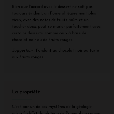
Bien que l’accord avec le dessert ne soit pas
toujours évident, un Pomerol légèrement plus
vieux, avec des notes de fruits mûrs et un
toucher doux, peut se marier parfaitement avec
certains desserts, comme ceux à base de
chocolat noir ou de fruits rouges.
Suggestion
: Fondant au chocolat noir ou tarte
aux fruits rouges.
La propriété
C'est par un de ces mystères de la géologie
qu'au Sud-Est du plateau de Pomerol un curieux