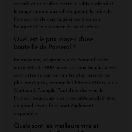
de café et de truffes. Entre le rubis profond et
le rouge sombre aux reflets grenat, la robe du
Pomerol révèle déjà la générosité de son
bouquet et la puissance de sa structure.
Quel est le prix moyen d'une
bouteille de Pomerol ?
En moyenne, un grand vin de Pomerol coûte
entre 500 et 1 000 euros. Les prix les plus élevés
sont atteints par les vins les plus rares et les
plus prestigieux, comme le Château Pétrus, ou le
Château L'Évangile. Toutefois, des vins de
Pomerol beaucoup plus abordable produit avec
un grand savoir-faire sont également
disponibles.
Quels sont les meilleurs vins et