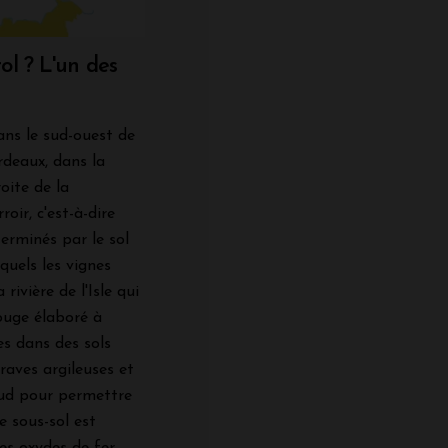
ol ? L'un des
ans le sud-ouest de
rdeaux, dans la
roite de la
oir, c'est-à-dire
erminés par le sol
quels les vignes
rivière de l'Isle qui
ouge élaboré à
es dans des sols
raves argileuses et
aud pour permettre
e sous-sol est
es oxydes de fer