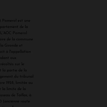
C) Pomerol est une
épartement de la
. L'AOC Pomerol
itoire de la commune
la Gironde et
oit à l'appellation
ondant aux
récoltés sur le
 la partie de la
gement du tribunal
re 1928, limitée au
 la limite de la
seau de Taillas, à
0 (ancienne route