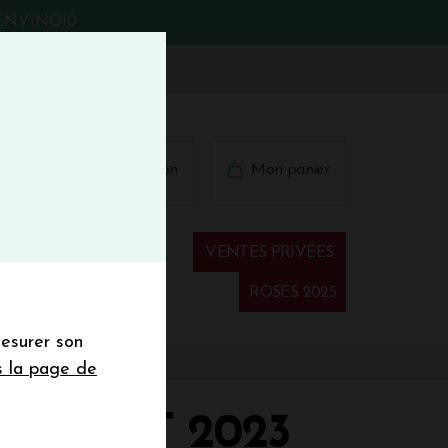
BIENVINO10
fermer
 41 41
Connexion
Mon panier
€
wsletter
VENTES PRIVÉES
Spiritueux
ROSÉS 2025
mesurer son
sletter de la
s la page de
de de 50€ hors
 mois
 CLINET 2023