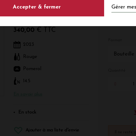
Gérer mes
Accepter & fermer
Rouge - Bordeaux - Pomerol
340,00
€ TTC
Format
2023
Bouteille
Rouge
Pomerol
Quantité
14.5
En savoir plus
En stock
Ajouter à ma liste d'envie
Il ne reste 