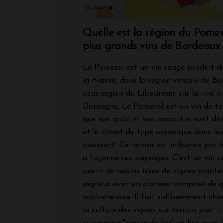
Quelle est la région du Pomer
plus grands vins de Bordeaux
Le Pomerol est un vin rouge produit d
la France, dans la région viticole de Bo
sous-région du Libournais sur la
rive d
Dordogne. Le Pomerol est un vin de terr
que son goût et son caractère sont dét
et le climat de type océanique dans les
poussent. Ce terroir est influencé par la 
a façonné ces paysages. C'est un vin r
partir de raisins issus de vignes planté
argileux avec un plateau composé de g
sablonneuses. Il fait suffisamment ch
la culture des vignes sur terrain plat. L
surnommé "crasse de fer" en lien avec l