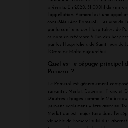
présents. En 2020, 31 000hl de vins on
l'appellation. Pomerol est une appellat
contrôlée (Aoc Pomerol). Les vins de 
par la confrérie des Hospitaliers de P
ce nom en référence à l'un des hospices
par les Hospitaliers de Saint-Jean de J
l'Ordre de Malte aujourd'hui.
Quel est le cépage principal d
Pomerol ?
Le Pomerol est généralement composé
suivants : Merlot, Cabernet Franc et 
D'autres cépages comme le Malbec ou 
peuvent également y être associés. Tout
Merlot qui est majoritaire dans l'enc
vignoble de Pomerol suivi du Cabernet