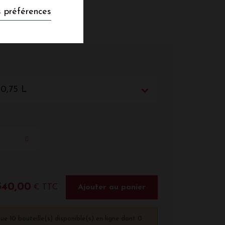
 préférences
 0,75 L
340,00
€ TTC
Ajouter au panier
que 10 bouteille(s) disponible(s) en ligne dont 0