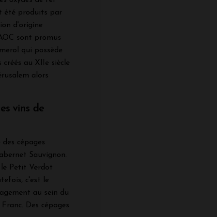
t été produits par
ion d'origine
l'AOC sont promus
omerol qui possède
 créés au XIIe siècle
érusalem alors
es vins de
 des cépages
Cabernet Sauvignon.
le Petit Verdot
efois, c'est le
épagement au sein du
 Franc. Des cépages