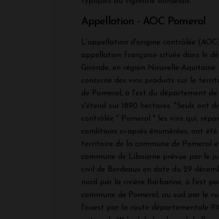
typiques du vignoble bordelais.
Appellation - AOC Pomerol
L'appellation d'origine contrôlée (AO
appellation française située dans le d
Gironde, en région Nouvelle-Aquitaine
concerne des vins produits sur le terr
de Pomerol, à l'est du département de 
s'étend sur 1890 hectares. "Seuls ont dr
contrôlée " Pomerol " les vins qui, rép
conditions ci-après énumérées, ont été 
territoire de la commune de Pomerol et
commune de Libourne prévue par le ju
civil de Bordeaux en date du 29 décemb
nord par la rivière Barbanne, à l'est par
commune de Pomerol, au sud par le ruis
l'ouest par la route départementale 91