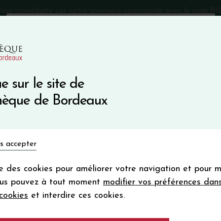
mise immédiate sur votre première commande avec le code 
Catalogue Primeurs 2025
Qui sommes-nous
05 57 10
e sur le site de
Recevez 5
thèque de Bordeaux
en bon d'achat
en vous inscrivant à notre ne
Vins du monde
Primeurs
Bio & Cie
Champagne
s accepter
Votre
email
ise des cookies pour améliorer votre navigation et pour 
En m’abonnant, j’accepte de recevoir la new
ous pouvez à tout moment
modifier vos préférences dan
Vinothèque de Bordeaux.
Minimum de comman
cookies
et interdire ces cookies.
frais de port. Durée de validité d’un
Château L'EGLISE