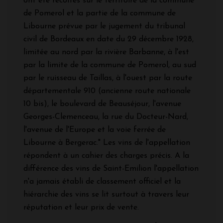
ont été récoltés sur le territoire de la commune
de Pomerol et la partie de la commune de
Libourne prévue par le jugement du tribunal
civil de Bordeaux en date du 29 décembre 1928,
limitée au nord par la rivière Barbanne, à l'est
par la limite de la commune de Pomerol, au sud
par le ruisseau de Taillas, à l'ouest par la route
départementale 910 (ancienne route nationale
10 bis), le boulevard de Beauséjour, l'avenue
Georges-Clemenceau, la rue du Docteur-Nard,
l'avenue de l'Europe et la voie ferrée de
Libourne à Bergerac." Les vins de l'appellation
répondent à un cahier des charges précis. A la
différence des vins de Saint-Emilion l'appellation
n'a jamais établi de classement officiel et la
hiérarchie des vins se lit surtout à travers leur
réputation et leur prix de vente.