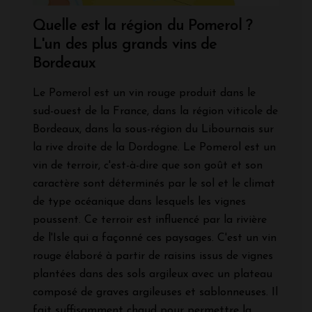
Quelle est la région du Pomerol ?
L'un des plus grands vins de
Bordeaux
Le Pomerol est un vin rouge produit dans le
sud-ouest de la France, dans la région viticole de
Bordeaux, dans la sous-région du Libournais sur
la
rive droite de la Dordogne. Le Pomerol est un
vin de terroir, c'est-à-dire que son goût et son
caractère sont déterminés par le sol et le climat
de type océanique dans lesquels les vignes
poussent. Ce terroir est influencé par la rivière
de l'Isle qui a façonné ces paysages. C'est un vin
rouge élaboré à partir de raisins issus de vignes
plantées dans des sols argileux avec un plateau
composé de graves argileuses et sablonneuses. Il
fait suffisamment chaud pour permettre la