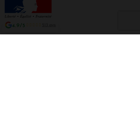
4.9/5
513 avis
Interdiction de vente de boissons alcooliques aux mineurs de moins de 18
ans
La preuve de majorité de l'acheteur est exigée au moment de la vente en
ligne CODE DE LA SANTE PUBLIQUE, ART. L. 3342-1 et L. 3353-3
L'abus d'alcool est dangereux pour la santé. Sachez consommer avec
modération.