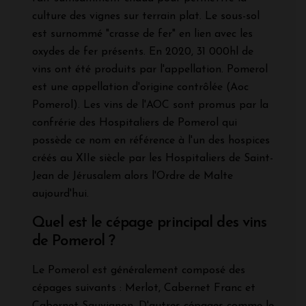
culture des vignes sur terrain plat. Le sous-sol
est surnommé "crasse de fer" en lien avec les
oxydes de fer présents. En 2020, 31 000hl de
vins ont été produits par l'appellation. Pomerol
est une appellation d'origine contrôlée (Aoc
Pomerol). Les vins de l'AOC sont promus par la
confrérie des Hospitaliers de Pomerol qui
possède ce nom en référence à l'un des hospices
créés au XIIe siècle par les Hospitaliers de Saint-
Jean de Jérusalem alors l'Ordre de Malte
aujourd'hui.
Quel est le cépage principal des vins
de Pomerol ?
Le Pomerol est généralement composé des
cépages suivants : Merlot, Cabernet Franc et