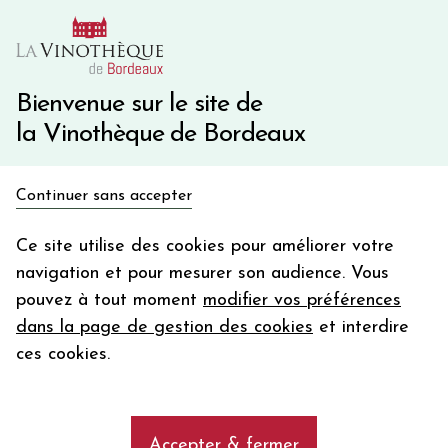
10€ de remise immédiate sur votre première commande
avec le code BIENVINO10
Une question ?
05 57 10 41 41
Bienvenue sur le site de
la Vinothèque de Bordeaux
Recevez 5€
Continuer sans accepter
en bon d'achat
Accueil
Bordeaux
Château VRAY CROIX DE GAY
en vous inscrivant à notre newsletter
Ce site utilise des cookies pour améliorer votre
navigation et pour mesurer son audience. Vous
Votre
pouvez à tout moment
modifier vos préférences
email
dans la page de gestion des cookies
et interdire
En m’abonnant, j’accepte de recevoir la newsletter de la
ces cookies.
Vinothèque de Bordeaux.
Minimum de commande de 50€ h
frais de port. Durée de validité d’un mois
Accepter & fermer