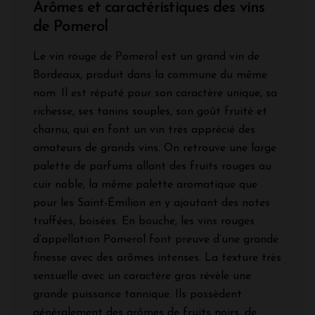
Arômes et caractéristiques des vins
de Pomerol
Le vin rouge de Pomerol est un grand vin de
Bordeaux, produit dans la commune du même
nom. Il est réputé pour son caractère unique, sa
richesse, ses tanins souples, son goût fruité et
charnu, qui en font un vin très apprécié des
amateurs de grands vins. On retrouve une large
palette de parfums allant des fruits rouges au
cuir noble, la même palette aromatique que
pour les Saint-Émilion en y ajoutant des notes
truffées, boisées. En bouche, les vins rouges
d’appellation Pomerol font preuve d’une grande
finesse avec des arômes intenses. La texture très
sensuelle avec un caractère gras révèle une
grande puissance tannique. Ils possèdent
généralement des arômes de fruits noirs, de