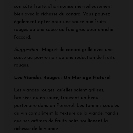
son côté fruité, s’harmonise merveilleusement
bien avec la richesse du canard. Vous pouvez
également opter pour une sauce aux fruits
rouges ou une sauce au foie gras pour enrichir
l'accord.
Suggestion
: Magret de canard grillé avec une
sauce au poivre noir ou une réduction de fruits
rouges.
Les Viandes Rouges : Un Mariage Naturel
Les viandes rouges, qu'elles soient grillées,
braisées ou en sauce, trouvent un beau
partenaire dans un Pomerol. Les tannins souples
du vin complètent la texture de la viande, tandis
que ses arômes de fruits noirs soulignent la
richesse de la viande.