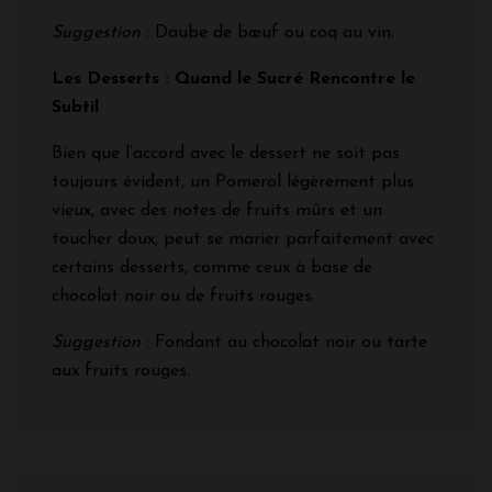
Suggestion
: Daube de bœuf ou coq au vin.
Les Desserts : Quand le Sucré Rencontre le
Subtil
Bien que l’accord avec le dessert ne soit pas
toujours évident, un Pomerol légèrement plus
vieux, avec des notes de fruits mûrs et un
toucher doux, peut se marier parfaitement avec
certains desserts, comme ceux à base de
chocolat noir ou de fruits rouges.
Suggestion
: Fondant au chocolat noir ou tarte
aux fruits rouges.