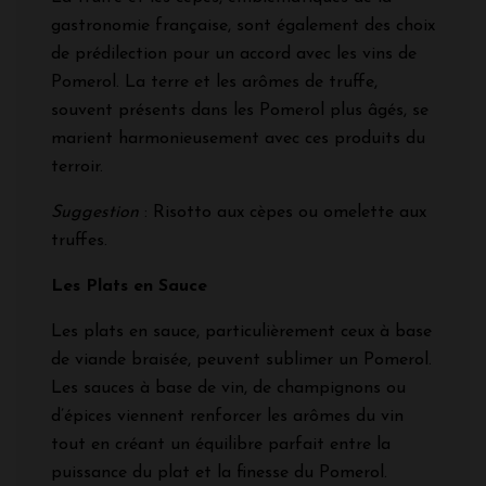
gastronomie française, sont également des choix
de prédilection pour un accord avec les vins de
Pomerol. La terre et les arômes de truffe,
souvent présents dans les Pomerol plus âgés, se
marient harmonieusement avec ces produits du
terroir.
Suggestion
: Risotto aux cèpes ou omelette aux
truffes.
Les Plats en Sauce
Les plats en sauce, particulièrement ceux à base
de viande braisée, peuvent sublimer un Pomerol.
Les sauces à base de vin, de champignons ou
d’épices viennent renforcer les arômes du vin
tout en créant un équilibre parfait entre la
puissance du plat et la finesse du Pomerol.