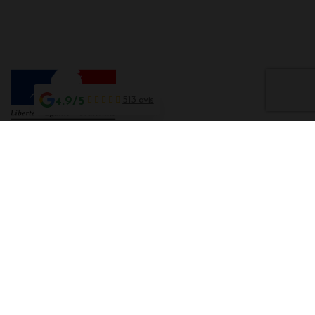
4.9/5
513 avis
Interdiction de vente de boissons alcooliques aux mineurs de moins de 18
ans
La preuve de majorité de l'acheteur est exigée au moment de la vente en
ligne CODE DE LA SANTE PUBLIQUE, ART. L. 3342-1 et L. 3353-3
L'abus d'alcool est dangereux pour la santé. Sachez consommer avec
modération.