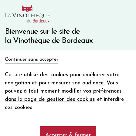
10€ de remise immédiate sur votre première commande
avec le code BIENVINO10
Une question ?
05 57 10 41 41
Bienvenue sur le site de
la Vinothèque de Bordeaux
Recevez 5€
Continuer sans accepter
en bon d'achat
Accueil
Bordeaux
Pomerol
en vous inscrivant à notre newsletter
Ce site utilise des cookies pour améliorer votre
navigation et pour mesurer son audience. Vous
Votre
pouvez à tout moment
modifier vos préférences
email
dans la page de gestion des cookies
et interdire
En m’abonnant, j’accepte de recevoir la newsletter de la
ces cookies.
Vinothèque de Bordeaux.
Minimum de commande de 50€ h
frais de port. Durée de validité d’un mois
Découvrez et achetez les vins rouges
de l'appellation Pomerol
Accepter & fermer