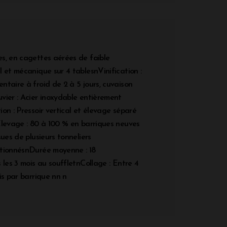
s, en cagettes aérées de faible
 et mécanique sur 4 tablesnVinification :
taire à froid de 2 à 5 jours, cuvaison
vier : Acier inoxydable entièrement
on : Pressoir vertical et élevage séparé
Elevage : 80 à 100 % en barriques neuves
sues de plusieurs tonneliers
ctionnésnDurée moyenne : 18
 les 3 mois au souffletnCollage : Entre 4
is par barrique nn n