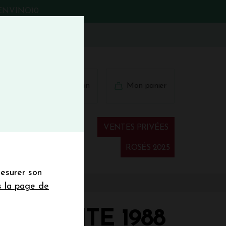
BIENVINO10
fermer
 41 41
Connexion
Mon panier
€
wsletter
VENTES PRIVÉES
Spiritueux
ROSÉS 2025
mesurer son
sletter de la
s la page de
de de 50€ hors
 mois
EILLANTE 1988