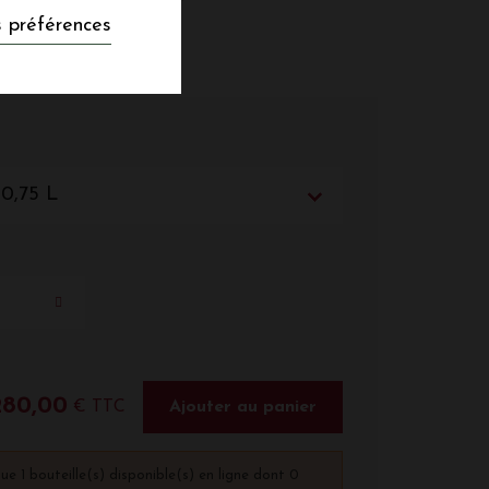
 préférences
 0,75 L
280,00
€ TTC
Ajouter au panier
que 1 bouteille(s) disponible(s) en ligne dont 0