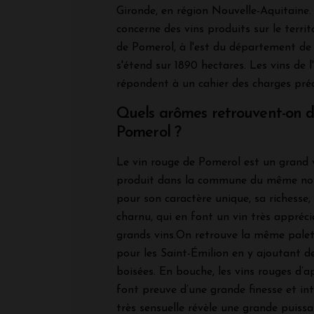
Gironde, en région Nouvelle-Aquitaine
concerne des vins produits sur le terr
de Pomerol, à l'est du département de 
s'étend sur 1890 hectares. Les vins de l
répondent à un cahier des charges préc
Quels arômes retrouvent-on da
Pomerol ?
Le vin rouge de Pomerol est un grand 
produit dans la commune du même nom
pour son caractère unique, sa richesse,
charnu, qui en font un vin très appréc
grands vins.On retrouve la même pale
pour les Saint-Émilion en y ajoutant de
boisées. En bouche, les vins rouges d’
font preuve d’une grande finesse et int
très sensuelle révèle une grande puissa