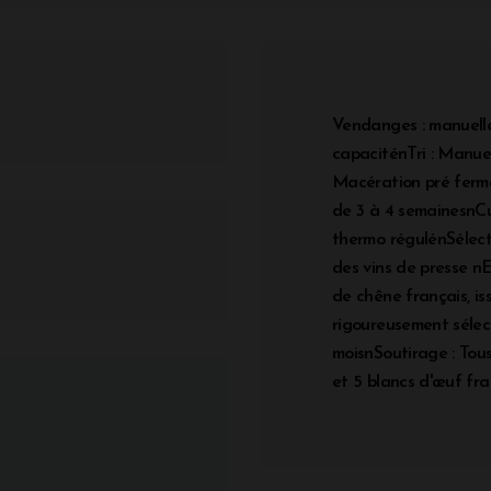
Vendanges : manuelle
capaciténTri : Manuel
Macération pré fermen
de 3 à 4 semainesnCu
thermo régulénSélecti
des vins de presse n
de chêne français, is
rigoureusement séle
moisnSoutirage : Tous
et 5 blancs d'œuf fra