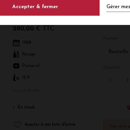
Gérer mes
Accepter & fermer
Rouge - Bordeaux - Pomerol
280,00
€ TTC
Format
1988
Bouteille
Rouge
Pomerol
Quantité
12.9
En savoir plus
En stock
Ajouter à ma liste d'envie
Il ne reste 