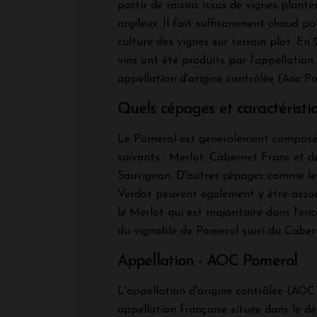
partir de raisins issus de vignes planté
argileux. Il fait suffisamment chaud p
culture des vignes sur terrain plat. En
vins ont été produits par l'appellation
appellation d'origine contrôlée (Aoc P
Quels cépages et caractéristi
Le Pomerol est généralement composé
suivants : Merlot, Cabernet Franc et 
Sauvignon. D'autres cépages comme le
Verdot peuvent également y être associ
le Merlot qui est majoritaire dans l'e
du vignoble de Pomerol suivi du Caber
Appellation - AOC Pomerol
L'appellation d'origine contrôlée (AO
appellation française située dans le d