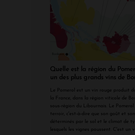
Quelle est la région du Pomer
un des plus grands vins de B
Le Pomerol est un vin rouge produit d
la France, dans la région viticole de Bo
sous-région du Libournais. Le Pomerol 
terroir, c'est-à-dire que son goût et so
déterminés par le sol et le climat de 
lesquels les vignes poussent. C'est un 