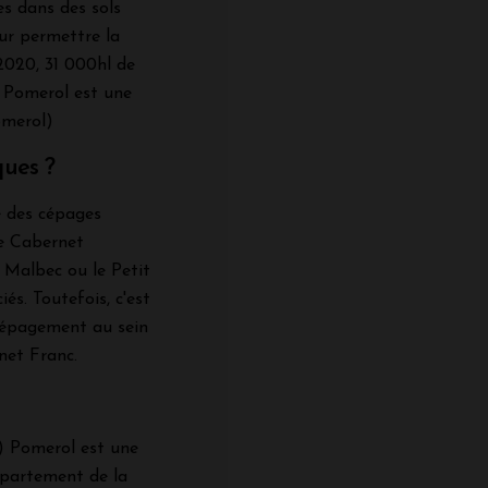
es dans des sols
our permettre la
 2020, 31 000hl de
. Pomerol est une
omerol)
ques ?
 des cépages
de Cabernet
 Malbec ou le Petit
és. Toutefois, c'est
ncépagement au sein
net Franc.
C) Pomerol est une
épartement de la