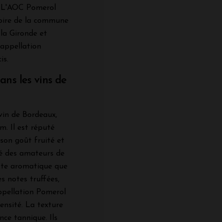
. L'AOC Pomerol
itoire de la commune
la Gironde et
'appellation
is.
ns les vins de
vin de Bordeaux,
. Il est réputé
 son goût fruité et
ié des amateurs de
tte aromatique que
s notes truffées,
appellation Pomerol
ensité. La texture
nce tannique. Ils