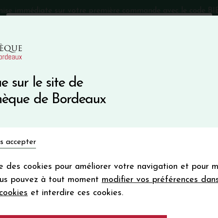
mise immédiate sur votre première commande avec le code 
Catalogue Primeurs 2025
Qui sommes-nous
05 57 10
e sur le site de
Recevez 5
thèque de Bordeaux
en bon d'achat
en vous inscrivant à notre ne
Vins du monde
Primeurs
Bio & Cie
Champagne
s accepter
Votre
email
ise des cookies pour améliorer votre navigation et pour 
En m’abonnant, j’accepte de recevoir la new
ous pouvez à tout moment
modifier vos préférences dan
Vinothèque de Bordeaux.
Minimum de comman
cookies
et interdire ces cookies.
frais de port. Durée de validité d’un
Château LA CONS