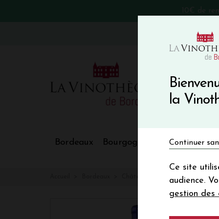
10€ de re
VinoBlog
Bienvenu
la Vino
Bordeaux
Bourgogne
Nos Régions
Continuer san
Ce site util
Accueil
Bordeaux
Château LA CONSEILLANTE
audience. V
gestion des 