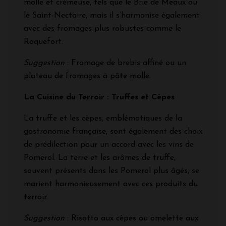
molle et crémeuse, tels que le Brie de Meaux ou
le Saint-Nectaire, mais il s’harmonise également
avec des fromages plus robustes comme le
Roquefort.
Suggestion
: Fromage de brebis affiné ou un
plateau de fromages à pâte molle.
La Cuisine du Terroir : Truffes et Cèpes
La truffe et les cèpes, emblématiques de la
gastronomie française, sont également des choix
de prédilection pour un accord avec les vins de
Pomerol. La terre et les arômes de truffe,
souvent présents dans les Pomerol plus âgés, se
marient harmonieusement avec ces produits du
terroir.
Suggestion
: Risotto aux cèpes ou omelette aux