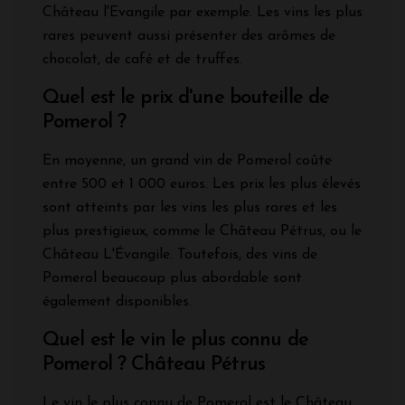
Château l'Evangile par exemple. Les vins les plus
rares peuvent aussi présenter des arômes de
chocolat, de café et de truffes.
Quel est le prix d'une bouteille de
Pomerol ?
En moyenne, un grand vin de Pomerol coûte
entre 500 et 1 000 euros. Les prix les plus élevés
sont atteints par les vins les plus rares et les
plus prestigieux, comme le Château Pétrus, ou le
Château L'Évangile. Toutefois, des vins de
Pomerol beaucoup plus abordable sont
également disponibles.
Quel est le vin le plus connu de
Pomerol ? Château Pétrus
Le vin le plus connu de Pomerol est le Château