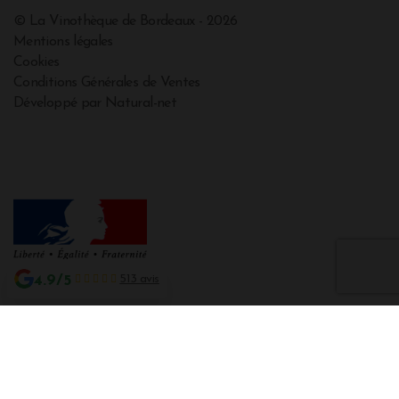
© La Vinothèque de Bordeaux - 2026
Mentions légales
Cookies
Conditions Générales de Ventes
Développé par Natural-net
4.9/5
513 avis
Interdiction de vente de boissons alcooliques aux mineurs de moins de 18
ans
La preuve de majorité de l'acheteur est exigée au moment de la vente en
ligne CODE DE LA SANTE PUBLIQUE, ART. L. 3342-1 et L. 3353-3