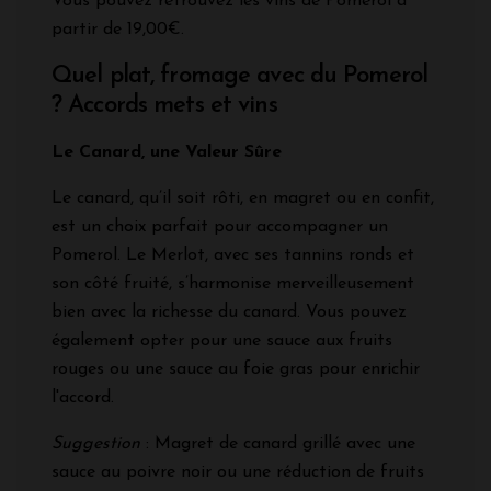
Vous pouvez retrouvez les vins de Pomerol à
partir de 19,00€.
Quel plat, fromage avec du Pomerol
? Accords mets et vins
Le Canard, une Valeur Sûre
Le canard, qu’il soit rôti, en magret ou en confit,
est un choix parfait pour accompagner un
Pomerol. Le Merlot, avec ses tannins ronds et
son côté fruité, s’harmonise merveilleusement
bien avec la richesse du canard. Vous pouvez
également opter pour une sauce aux fruits
rouges ou une sauce au foie gras pour enrichir
l'accord.
Suggestion
: Magret de canard grillé avec une
sauce au poivre noir ou une réduction de fruits