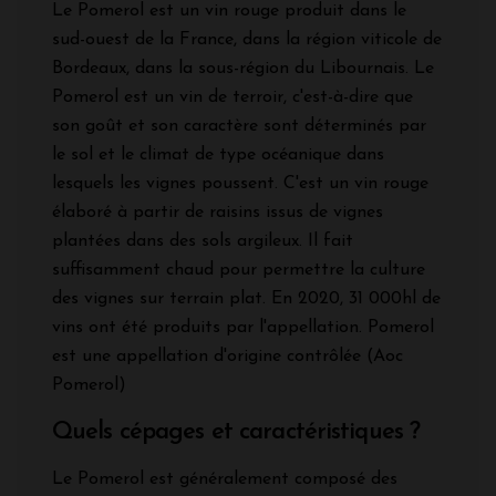
Le Pomerol est un vin rouge produit dans le
sud-ouest de la France, dans la région viticole de
Bordeaux, dans la sous-région du Libournais. Le
Pomerol est un vin de terroir, c'est-à-dire que
son goût et son caractère sont déterminés par
le sol et le climat de type océanique dans
lesquels les vignes poussent. C'est un vin rouge
élaboré à partir de raisins issus de vignes
plantées dans des sols argileux. Il fait
suffisamment chaud pour permettre la culture
des vignes sur terrain plat. En 2020, 31 000hl de
vins ont été produits par l'appellation. Pomerol
est une appellation d'origine contrôlée (Aoc
Pomerol)
Quels cépages et caractéristiques ?
Le Pomerol est généralement composé des