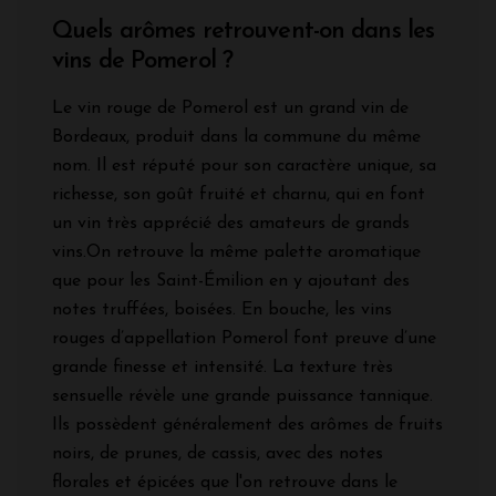
Quels arômes retrouvent-on dans les
vins de Pomerol ?
Le vin rouge de Pomerol est un grand vin de
Bordeaux, produit dans la commune du même
nom. Il est réputé pour son caractère unique, sa
richesse, son goût fruité et charnu, qui en font
un vin très apprécié des amateurs de grands
vins.On retrouve la même palette aromatique
que pour les Saint-Émilion en y ajoutant des
notes truffées, boisées. En bouche, les vins
rouges d’appellation Pomerol font preuve d’une
grande finesse et intensité. La texture très
sensuelle révèle une grande puissance tannique.
Ils possèdent généralement des arômes de fruits
noirs, de prunes, de cassis, avec des notes
florales et épicées que l'on retrouve dans le