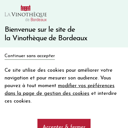
10€ de remise immédiate sur votre première commande
avec le code BIENVINO10
Une question ?
05 57 10 41 41
Bienvenue sur le site de
la Vinothèque de Bordeaux
Recevez 5€
Continuer sans accepter
en bon d'achat
Accueil
Bordeaux
BALLADE DE LA POINTE
en vous inscrivant à notre newsletter
Ce site utilise des cookies pour améliorer votre
navigation et pour mesurer son audience. Vous
Votre
pouvez à tout moment
modifier vos préférences
email
dans la page de gestion des cookies
et interdire
En m’abonnant, j’accepte de recevoir la newsletter de la
ces cookies.
Vinothèque de Bordeaux.
Minimum de commande de 50€ h
frais de port. Durée de validité d’un mois
Accepter & fermer