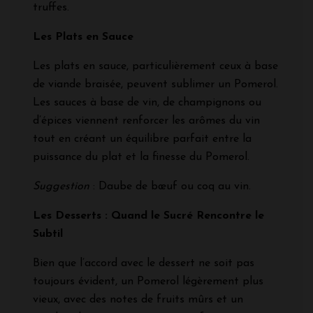
truffes.
Les Plats en Sauce
Les plats en sauce, particulièrement ceux à base
de viande braisée, peuvent sublimer un Pomerol.
Les sauces à base de vin, de champignons ou
d’épices viennent renforcer les arômes du vin
tout en créant un équilibre parfait entre la
puissance du plat et la finesse du Pomerol.
Suggestion
: Daube de bœuf ou coq au vin.
Les Desserts : Quand le Sucré Rencontre le
Subtil
Bien que l’accord avec le dessert ne soit pas
toujours évident, un Pomerol légèrement plus
vieux, avec des notes de fruits mûrs et un