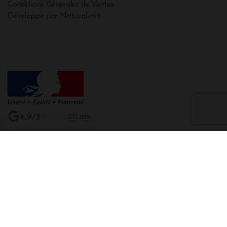
Conditions Générales de Ventes
Développé par Natural-net
4.9/5
513 avis
Interdiction de vente de boissons alcooliques aux mineurs de moins de 18
ans
La preuve de majorité de l'acheteur est exigée au moment de la vente en
ligne CODE DE LA SANTE PUBLIQUE, ART. L. 3342-1 et L. 3353-3
L'abus d'alcool est dangereux pour la santé. Sachez consommer avec
modération.