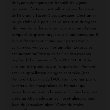
de type océanique dans lesquels les vignes
poussent. Ce terroir est influencé par la rivière
de l'Isle qui a façonné ces paysages. C'est un vin
rouge élaboré à partir de raisins issus de vignes
plantées dans des sols argileux avec un plateau
composé de graves argileuses et sablonneuses. Il
fait suffisamment chaud pour permettre la
culture des vignes sur terrain plat. Le sous-sol
est surnommé "crasse de fer" en lien avec les
oxydes de fer présents. En 2020, 31 000hl de
vins ont été produits par l'appellation. Pomerol
est une appellation d'origine contrôlée (Aoc
Pomerol). Les vins de l'AOC sont promus par la
confrérie des Hospitaliers de Pomerol qui
possède ce nom en référence à l'un des hospices
créés au XIIe siècle par les Hospitaliers de Saint-
Jean de Jérusalem alors l'Ordre de Malte