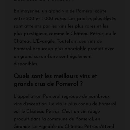
En moyenne, un grand vin de Pomerol coûte
entre 500 et 1 000 euros. Les prix les plus élevés
sont atteints par les vins les plus rares et les
plus prestigieux, comme le Château Pétrus, ou le
Château L'Évangile. Toutefois, des vins de
Pomerol beaucoup plus abordable produit avec
un grand savoir-faire sont également
disponibles.
Quels sont les meilleurs vins et
grands crus de Pomerol ?
L'appellation Pomerol regroupe de nombreux
vins d'exception. Le vin le plus connu de Pomerol
est le Château Pétrus. C'est un vin rouge
produit dans la commune de Pomerol, en
Gironde. Le vignoble du Château Pétrus s'étend