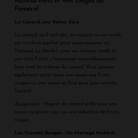
Accords mets et vins rouges de
Pomerol
Le Canard, une Valeur Sûre
Le canard, qu’il soit rôti, en magret ou en confit,
est un choix parfait pour accompagner un
Pomerol. Le Merlot, avec ses tannins ronds et
son côté fruité, s’harmonise merveilleusement
bien avec la richesse du canard. Vous pouvez
également opter pour une sauce aux fruits
rouges ou une sauce au foie gras pour enrichir
l'accord.
Suggestion
: Magret de canard grillé avec une
sauce au poivre noir ou une réduction de fruits
rouges.
Les Viandes Rouges : Un Mariage Naturel