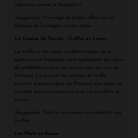
robustes comme le Roquefort.
Suggestion
: Fromage de brebis affiné ou un
plateau de fromages à pâte molle.
La Cuisine du Terroir : Truffes et Cèpes
La truffe et les cèpes, emblématiques de la
gastronomie française, sont également des choix
de prédilection pour un accord avec les vins de
Pomerol. La terre et les arômes de truffe,
souvent présents dans les Pomerol plus âgés, se
marient harmonieusement avec ces produits du
terroir.
Suggestion
: Risotto aux cèpes ou omelette aux
truffes.
Les Plats en Sauce