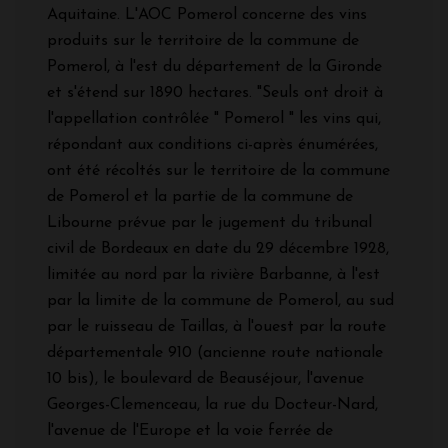
Aquitaine. L'AOC Pomerol concerne des vins
produits sur le territoire de la commune de
Pomerol, à l'est du département de la Gironde
et s'étend sur 1890 hectares. "Seuls ont droit à
l'appellation contrôlée " Pomerol " les vins qui,
répondant aux conditions ci-après énumérées,
ont été récoltés sur le territoire de la commune
de Pomerol et la partie de la commune de
Libourne prévue par le jugement du tribunal
civil de Bordeaux en date du 29 décembre 1928,
limitée au nord par la rivière Barbanne, à l'est
par la limite de la commune de Pomerol, au sud
par le ruisseau de Taillas, à l'ouest par la route
départementale 910 (ancienne route nationale
10 bis), le boulevard de Beauséjour, l'avenue
Georges-Clemenceau, la rue du Docteur-Nard,
l'avenue de l'Europe et la voie ferrée de