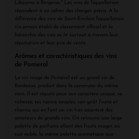
Libourne à Bergerac." Les vins de l'appellation
répondent à un cahier des charges précis. A la
différence des vins de Saint-Emilion l'appellation
n'a jamais établi de classement officiel et la
hiérarchie des vins se lit surtout à travers leur
réputation et leur prix de vente.
Arômes et caractéristiques des vins
de Pomerol
Le vin rouge de Pomerol est un grand vin de
Bordeaux, produit dans la commune du même
nom. Il est réputé pour son caractère unique, sa
richesse, ses tanins souples, son goût fruité et
charnu, qui en font un vin très apprécié des
amateurs de grands vins. On retrouve une large
palette de parfums allant des fruits rouges au
cuir noble, la même palette aromatique que