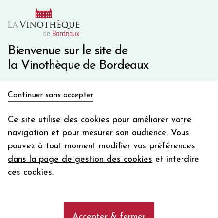
10€ de remise immédiate sur votre première commande
avec le code BIENVINO10
Une question ?
05 57 10 41 41
Bienvenue sur le site de
la Vinothèque de Bordeaux
Recevez 5€
Continuer sans accepter
en bon d'achat
Accueil
Bordeaux
Château LE GAY
en vous inscrivant à notre newsletter
Ce site utilise des cookies pour améliorer votre
navigation et pour mesurer son audience. Vous
Votre
pouvez à tout moment
modifier vos préférences
email
dans la page de gestion des cookies
et interdire
En m’abonnant, j’accepte de recevoir la newsletter de la
ces cookies.
Vinothèque de Bordeaux.
Minimum de commande de 50€ h
frais de port. Durée de validité d’un mois
Accepter & fermer