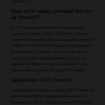
aujourd'hui.
Quel est le cépage principal des vins
de Pomerol ?
Le Pomerol est généralement composé des
cépages suivants : Merlot, Cabernet Franc et
Cabernet Sauvignon. D'autres cépages comme le
Malbec ou le Petit Verdot peuvent également y
être associés. Toutefois, c'est le Merlot qui est
majoritaire dans l'encépagement au sein du
vignoble de Pomerol suivi du Cabernet Franc.
Des cépages typiques du vignoble bordelais.
Appellation - AOC Pomerol
L'appellation d'origine contrôlée (AOC) Pomerol
est une appellation française située dans le
département de la Gironde, en région Nouvelle-