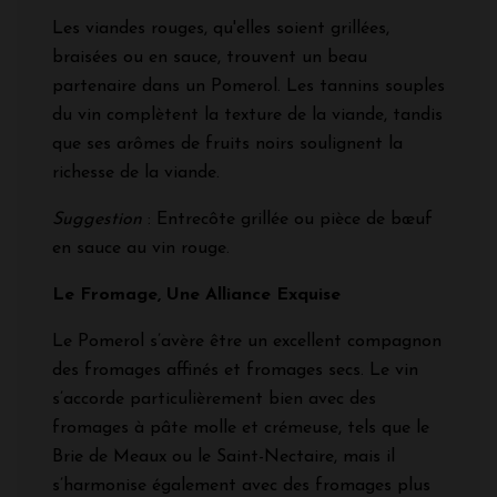
Les viandes rouges, qu'elles soient grillées,
braisées ou en sauce, trouvent un beau
partenaire dans un Pomerol. Les tannins souples
du vin complètent la texture de la viande, tandis
que ses arômes de fruits noirs soulignent la
richesse de la viande.
Suggestion
: Entrecôte grillée ou pièce de bœuf
en sauce au vin rouge.
Le Fromage, Une Alliance Exquise
Le Pomerol s’avère être un excellent compagnon
des fromages affinés et fromages secs. Le vin
s’accorde particulièrement bien avec des
fromages à pâte molle et crémeuse, tels que le
Brie de Meaux ou le Saint-Nectaire, mais il
s’harmonise également avec des fromages plus