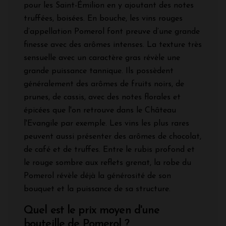
pour les Saint-Émilion en y ajoutant des notes
truffées, boisées. En bouche, les vins rouges
d’appellation Pomerol font preuve d’une grande
finesse avec des arômes intenses. La texture très
sensuelle avec un caractère gras révèle une
grande puissance tannique. Ils possèdent
généralement des arômes de fruits noirs, de
prunes, de cassis, avec des notes florales et
épicées que l'on retrouve dans le Château
l'Evangile par exemple. Les vins les plus rares
peuvent aussi présenter des arômes de chocolat,
de café et de truffes. Entre le rubis profond et
le rouge sombre aux reflets grenat, la robe du
Pomerol révèle déjà la générosité de son
bouquet et la puissance de sa structure.
Quel est le prix moyen d'une
bouteille de Pomerol ?