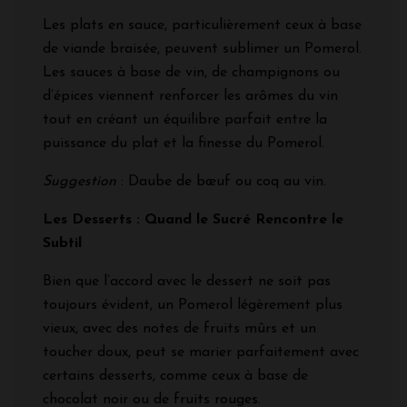
Les plats en sauce, particulièrement ceux à base
de viande braisée, peuvent sublimer un Pomerol.
Les sauces à base de vin, de champignons ou
d’épices viennent renforcer les arômes du vin
tout en créant un équilibre parfait entre la
puissance du plat et la finesse du Pomerol.
Suggestion
: Daube de bœuf ou coq au vin.
Les Desserts : Quand le Sucré Rencontre le
Subtil
Bien que l’accord avec le dessert ne soit pas
toujours évident, un Pomerol légèrement plus
vieux, avec des notes de fruits mûrs et un
toucher doux, peut se marier parfaitement avec
certains desserts, comme ceux à base de
chocolat noir ou de fruits rouges.