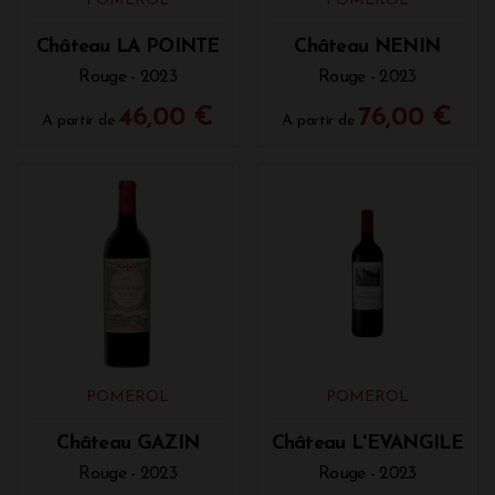
POMEROL
POMEROL
Suggestion
: Magret de canard grillé avec une sauce
Château LA POINTE
Château NENIN
au poivre noir ou une réduction de fruits rouges.
Rouge - 2023
Rouge - 2023
Les Viandes Rouges : Un Mariage Naturel
46,00 €
76,00 €
A partir de
A partir de
Les viandes rouges, qu'elles soient grillées, braisées
ou en sauce, trouvent un beau partenaire dans un
Pomerol. Les tannins souples du vin complètent la
texture de la viande, tandis que ses arômes de
fruits noirs soulignent la richesse de la viande.
Suggestion
: Entrecôte grillée ou pièce de bœuf en
sauce au vin rouge.
Le Fromage, Une Alliance Exquise
Le Pomerol s’avère être un excellent compagnon
des fromages affinés et fromages secs. Le vin
POMEROL
POMEROL
s’accorde particulièrement bien avec des fromages
à pâte molle et crémeuse, tels que le Brie de Meaux
Château GAZIN
Château L'EVANGILE
ou le Saint-Nectaire, mais il s’harmonise également
Rouge - 2023
Rouge - 2023
avec des fromages plus robustes comme le