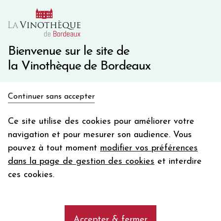
10€ de remise immédiate sur votre première commande
avec le code BIENVINO10
Une question ?
05 57 10 41 41
Bienvenue sur le site de
la Vinothèque de Bordeaux
Recevez 5€
Continuer sans accepter
en bon d'achat
Accueil
Bordeaux
Pomerol
en vous inscrivant à notre newsletter
Ce site utilise des cookies pour améliorer votre
navigation et pour mesurer son audience. Vous
Votre
pouvez à tout moment
modifier vos préférences
email
dans la page de gestion des cookies
et interdire
En m’abonnant, j’accepte de recevoir la newsletter de la
ces cookies.
Vinothèque de Bordeaux.
Minimum de commande de 50€ h
frais de port. Durée de validité d’un mois
Découvrez et achetez les vins rouges
de l'appellation Pomerol
Accepter & fermer