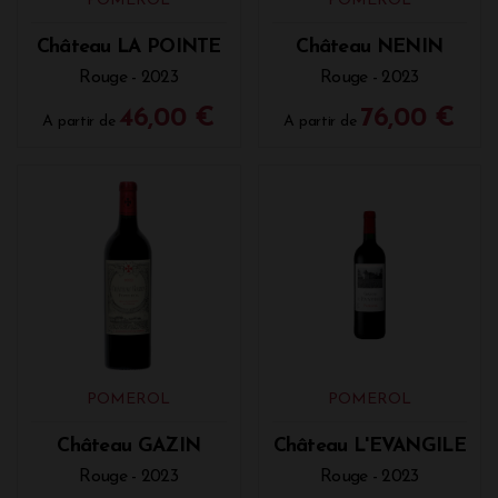
POMEROL
POMEROL
Suggestion
: Magret de canard grillé avec une sauce
Château LA POINTE
Château NENIN
au poivre noir ou une réduction de fruits rouges.
Rouge - 2023
Rouge - 2023
Les Viandes Rouges : Un Mariage Naturel
46,00 €
76,00 €
A partir de
A partir de
Les viandes rouges, qu'elles soient grillées, braisées
ou en sauce, trouvent un beau partenaire dans un
Pomerol. Les tannins souples du vin complètent la
texture de la viande, tandis que ses arômes de
fruits noirs soulignent la richesse de la viande.
Suggestion
: Entrecôte grillée ou pièce de bœuf en
sauce au vin rouge.
Le Fromage, Une Alliance Exquise
Le Pomerol s’avère être un excellent compagnon
des fromages affinés et fromages secs. Le vin
POMEROL
POMEROL
s’accorde particulièrement bien avec des fromages
à pâte molle et crémeuse, tels que le Brie de Meaux
Château GAZIN
Château L'EVANGILE
ou le Saint-Nectaire, mais il s’harmonise également
Rouge - 2023
Rouge - 2023
avec des fromages plus robustes comme le