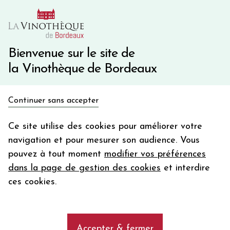
10€ de remise immédiate sur votre première commande
avec le code BIENVINO10
Une question ?
05 57 10 41 41
Bienvenue sur le site de
la Vinothèque de Bordeaux
Recevez 5€
Continuer sans accepter
en bon d'achat
Accueil
Bordeaux
Pomerol
en vous inscrivant à notre newsletter
Ce site utilise des cookies pour améliorer votre
navigation et pour mesurer son audience. Vous
Votre
pouvez à tout moment
modifier vos préférences
email
dans la page de gestion des cookies
et interdire
En m’abonnant, j’accepte de recevoir la newsletter de la
ces cookies.
Vinothèque de Bordeaux.
Minimum de commande de 50€ h
frais de port. Durée de validité d’un mois
Découvrez et achetez les vins rouges
de l'appellation Pomerol
Accepter & fermer