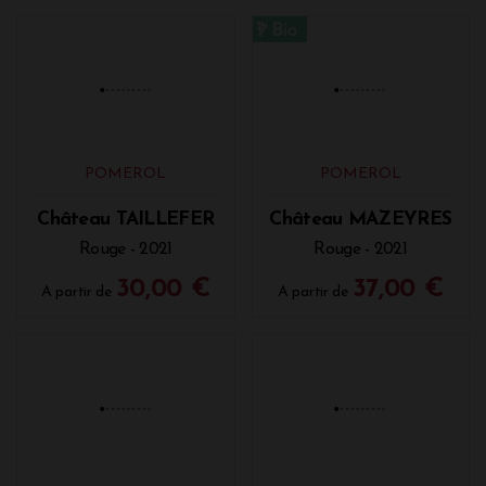
Château LA
Château
CONSEILLANTE
BEAUREGARD
Rouge - 2021
Rouge - 2021
260,00 €
78,00 €
A partir de
A partir de
POMEROL
POMEROL
Château TAILLEFER
Château MAZEYRES
Rouge - 2021
Rouge - 2021