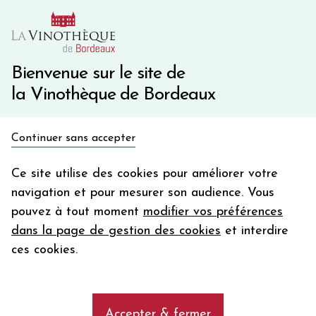
10€ de remise immédiate sur votre première commande
avec le code BIENVINO10
Une question ?
05 57 10 41 41
Bienvenue sur le site de
la Vinothèque de Bordeaux
Recevez 5€
Continuer sans accepter
en bon d'achat
Accueil
Propriétés
DOMAINE DES ROCHES NEUVES
en vous inscrivant à notre newsletter
Ce site utilise des cookies pour améliorer votre
navigation et pour mesurer son audience. Vous
Votre
pouvez à tout moment
modifier vos préférences
email
Les vins de la propriété DOMAINE
dans la page de gestion des cookies
et interdire
DES ROCHES NEUVES
En m’abonnant, j’accepte de recevoir la newsletter de la
ces cookies.
Vinothèque de Bordeaux.
Minimum de commande de 50€ h
frais de port. Durée de validité d’un mois
add
DOMAINE DES ROCHES NEUVES
Accepter & fermer