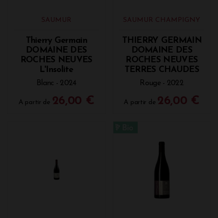
Acheter les cuvées du domaine à la
SAUMUR
SAUMUR CHAMPIGNY
Vinothèque (prix, millésimes 2016, 2019,
2022...)
Thierry Germain
THIERRY GERMAIN
DOMAINE DES
DOMAINE DES
Découvrez à la Vinothèque de Bordeaux plusieurs
ROCHES NEUVES
ROCHES NEUVES
cuvées du domaine des Roches Neuves de Thierry
L'Insolite
TERRES CHAUDES
Germain avec plusieurs millésimes : 2015, 2016, 2017,
2018, 2019, 2021, 2022 et 2023.
Blanc - 2024
Rouge - 2022
26,00 €
26,00 €
A partir de
A partir de