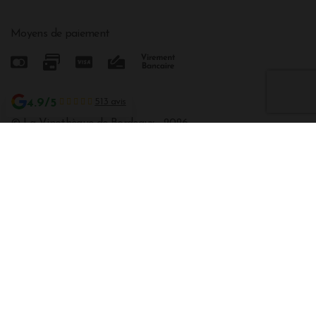
Moyens de paiement
4.9/5
513 avis
© La Vinothèque de Bordeaux - 2026
Mentions légales
Cookies
Conditions Générales de Ventes
Développé par Natural-net