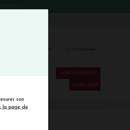
BIENVINO10
fermer
 41 41
Connexion
Mon panier
€
wsletter
VENTES PRIVÉES
Spiritueux
ROSÉS 2025
mesurer son
sletter de la
s la page de
de de 50€ hors
 mois