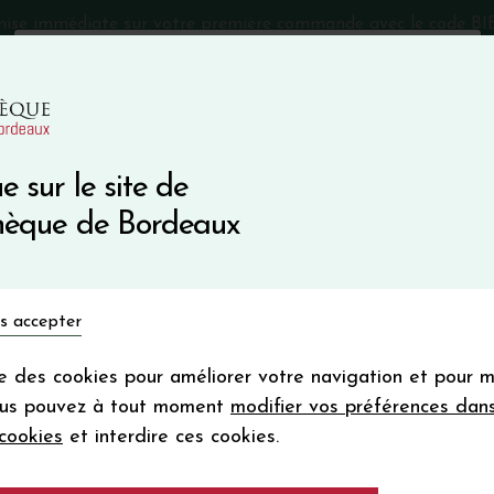
mise immédiate sur votre première commande avec le code 
Catalogue Primeurs 2025
Qui sommes-nous
05 57 10
e sur le site de
Recevez 5
thèque de Bordeaux
en bon d'achat
en vous inscrivant à notre ne
Vins du monde
Primeurs
Bio & Cie
Champagne
s accepter
Votre
email
ise des cookies pour améliorer votre navigation et pour 
En m’abonnant, j’accepte de recevoir la new
VES
ous pouvez à tout moment
modifier vos préférences dan
Vinothèque de Bordeaux.
Minimum de comman
cookies
et interdire ces cookies.
frais de port. Durée de validité d’un