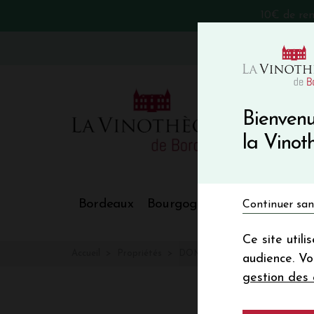
10€ de re
VinoBlog
Bienvenu
la Vino
Bordeaux
Bourgogne
Nos Régions
Continuer san
Ce site util
Accueil
Propriétés
DOMAINE DES ROCHES NEU
audience. V
gestion des 