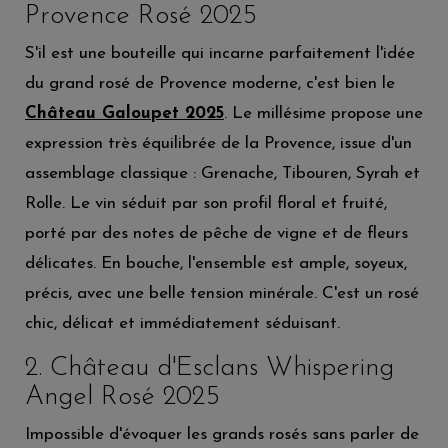
Provence Rosé 2025
S'il est une bouteille qui incarne parfaitement l'idée
du grand rosé de Provence moderne, c'est bien le
Château Galoupet 2025
. Le millésime propose une
expression très équilibrée de la Provence, issue d'un
assemblage classique : Grenache, Tibouren, Syrah et
Rolle. Le vin séduit par son profil floral et fruité,
porté par des notes de pêche de vigne et de fleurs
délicates. En bouche, l'ensemble est ample, soyeux,
précis, avec une belle tension minérale. C'est un rosé
chic, délicat et immédiatement séduisant.
2. Château d'Esclans Whispering
Angel Rosé 2025
Impossible d'évoquer les grands rosés sans parler de