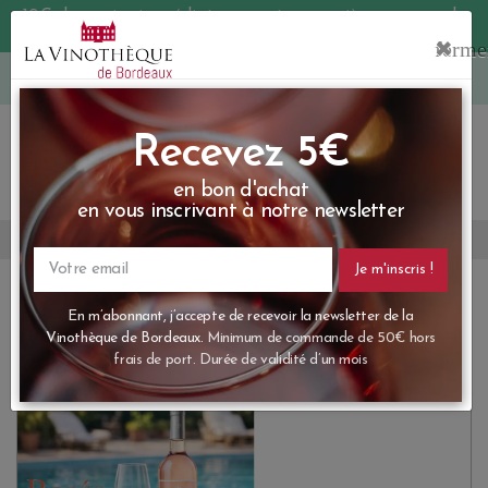
10€ de remise immédiate sur votre première commande
avec le code BIENVINO10
Une question ?
05 57 10 41 41
Recevez 5€
en bon d'achat
Accueil
Blog
Actualités
Vins rosés 2025
en vous inscrivant à notre newsletter
Votre
email
Vins rosés 2025
En m’abonnant, j’accepte de recevoir la newsletter de la
Vinothèque de Bordeaux.
Minimum de commande de 50€ h
frais de port. Durée de validité d’un mois