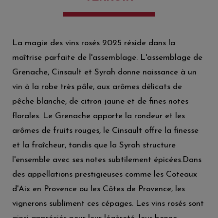
La magie des vins rosés 2025 réside dans la
maîtrise parfaite de l'assemblage. L'assemblage de
Grenache, Cinsault et Syrah donne naissance à un
vin à la robe très pâle, aux arômes délicats de
pêche blanche, de citron jaune et de fines notes
florales. Le Grenache apporte la rondeur et les
arômes de fruits rouges, le Cinsault offre la finesse
et la fraîcheur, tandis que la Syrah structure
l'ensemble avec ses notes subtilement épicées.Dans
des appellations prestigieuses comme les Coteaux
d'Aix en Provence ou les Côtes de Provence, les
vignerons subliment ces cépages. Les vins rosés sont