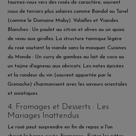
tournez-vous vers des rosés de caractère, souvent
issus de terroirs plus solaires comme Bandol ou Tavel
(comme le Domaine Maby). Volailles et Viandes
Blanches : Un poulet au citron et olives ou un quasi
de veau aux girolles. La structure tannique légère
du rosé soutient la viande sans la masquer. Cuisines
du Monde : Un curry de gambas au lait de coco ou
un tajine d'agneau aux abricots. Les notes épicées
et la rondeur du vin (souvent apportée par le
Grenache) s'harmonisent avec les saveurs orientales
et asiatiques.
4. Fromages et Desserts : Les
Mariages Inattendus
Le rosé peut surprendre en fin de repas si l'on