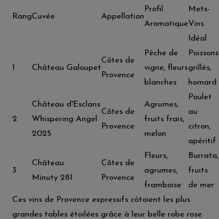
Profil
Mets-
Rang
Cuvée
Appellation
Aromatique
Vins
Idéal
Pêche de
Poissons
Côtes de
1
Château Galoupet
vigne, fleurs
grillés,
Provence
blanches
homard
Poulet
Château d'Esclans
Agrumes,
Côtes de
au
2
Whispering Angel
fruits frais,
Provence
citron,
2025
melon
apéritif
Fleurs,
Burrata,
Château
Côtes de
3
agrumes,
fruits
Minuty 281
Provence
framboise
de mer
Ces vins de Provence expressifs côtoient les plus
grandes tables étoilées grâce à leur belle robe rose