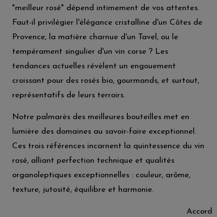
"meilleur rosé" dépend intimement de vos attentes.
Faut-il privilégier l'élégance cristalline d'un Côtes de
Provence, la matière charnue d'un Tavel, ou le
tempérament singulier d'un vin corse ? Les
tendances actuelles révèlent un engouement
croissant pour des rosés bio, gourmands, et surtout,
représentatifs de leurs terroirs.
Notre palmarès des meilleures bouteilles met en
lumière des domaines au savoir-faire exceptionnel.
Ces trois références incarnent la quintessence du vin
rosé, alliant perfection technique et qualités
organoleptiques exceptionnelles : couleur, arôme,
texture, jutosité, équilibre et harmonie.
Accord