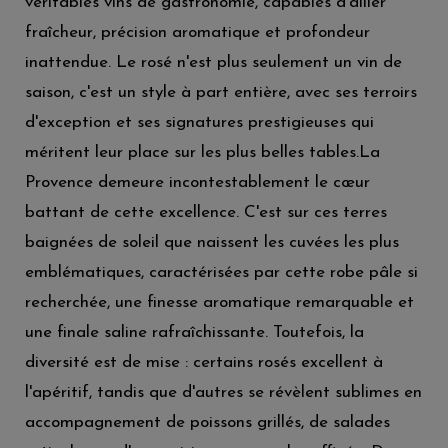
véritables vins de gastronomie, capables d'allier
fraîcheur, précision aromatique et profondeur
inattendue. Le rosé n'est plus seulement un vin de
saison, c'est un style à part entière, avec ses terroirs
d'exception et ses signatures prestigieuses qui
méritent leur place sur les plus belles tables.La
Provence demeure incontestablement le cœur
battant de cette excellence. C'est sur ces terres
baignées de soleil que naissent les cuvées les plus
emblématiques, caractérisées par cette robe pâle si
recherchée, une finesse aromatique remarquable et
une finale saline rafraîchissante. Toutefois, la
diversité est de mise : certains rosés excellent à
l'apéritif, tandis que d'autres se révèlent sublimes en
accompagnement de poissons grillés, de salades