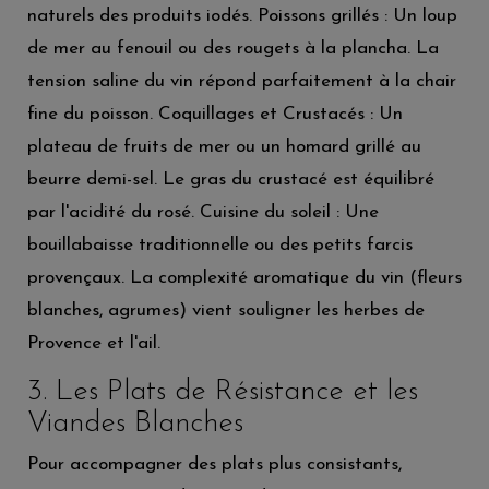
naturels des produits iodés. Poissons grillés : Un loup
de mer au fenouil ou des rougets à la plancha. La
tension saline du vin répond parfaitement à la chair
fine du poisson. Coquillages et Crustacés : Un
plateau de fruits de mer ou un homard grillé au
beurre demi-sel. Le gras du crustacé est équilibré
par l'acidité du rosé. Cuisine du soleil : Une
bouillabaisse traditionnelle ou des petits farcis
provençaux. La complexité aromatique du vin (fleurs
blanches, agrumes) vient souligner les herbes de
Provence et l'ail.
3. Les Plats de Résistance et les
Viandes Blanches
Pour accompagner des plats plus consistants,