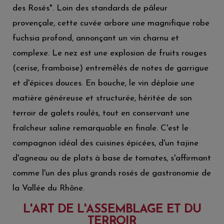
des Rosés". Loin des standards de pâleur
provençale, cette cuvée arbore une magnifique robe
fuchsia profond, annonçant un vin charnu et
complexe. Le nez est une explosion de fruits rouges
(cerise, framboise) entremêlés de notes de garrigue
et d'épices douces. En bouche, le vin déploie une
matière généreuse et structurée, héritée de son
terroir de galets roulés, tout en conservant une
fraîcheur saline remarquable en finale. C'est le
compagnon idéal des cuisines épicées, d'un tajine
d'agneau ou de plats à base de tomates, s'affirmant
comme l'un des plus grands rosés de gastronomie de
la Vallée du Rhône.
L'ART DE L'ASSEMBLAGE ET DU
TERROIR