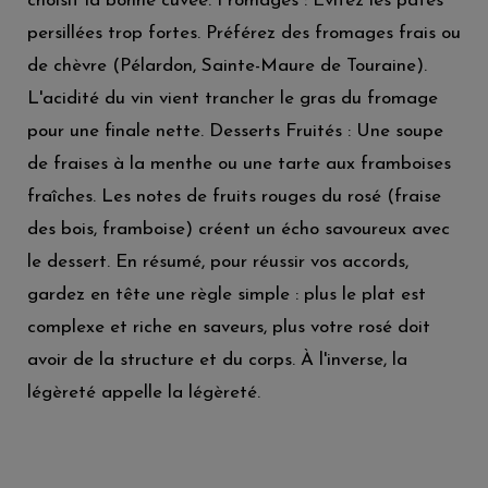
choisit la bonne cuvée. Fromages : Évitez les pâtes
persillées trop fortes. Préférez des fromages frais ou
de chèvre (Pélardon, Sainte-Maure de Touraine).
L'acidité du vin vient trancher le gras du fromage
pour une finale nette. Desserts Fruités : Une soupe
de fraises à la menthe ou une tarte aux framboises
fraîches. Les notes de fruits rouges du rosé (fraise
des bois, framboise) créent un écho savoureux avec
le dessert. En résumé, pour réussir vos accords,
gardez en tête une règle simple : plus le plat est
complexe et riche en saveurs, plus votre rosé doit
avoir de la structure et du corps. À l'inverse, la
légèreté appelle la légèreté.