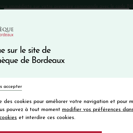
mise immédiate sur votre première commande avec le code 
Catalogue Primeurs 2025
Qui sommes-nous
05 57 10
e sur le site de
Recevez 5
thèque de Bordeaux
en bon d'achat
en vous inscrivant à notre ne
Vins du monde
Primeurs
Bio & Cie
Champagne
s accepter
Votre
email
ise des cookies pour améliorer votre navigation et pour 
En m’abonnant, j’accepte de recevoir la new
g Angel
ous pouvez à tout moment
modifier vos préférences dan
Vinothèque de Bordeaux.
Minimum de comman
cookies
et interdire ces cookies.
frais de port. Durée de validité d’un
CAVES D'ESCLANS