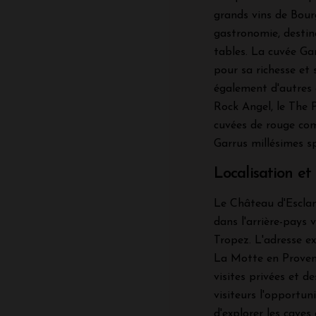
grands vins de Bour
gastronomie, destin
tables. La cuvée G
pour sa richesse et
également d'autres 
Rock Angel, le The 
cuvées de rouge com
Garrus millésimes sp
Localisation et
Le Château d'Esclan
dans l'arrière-pays 
Tropez. L'adresse e
La Motte en Proven
visites privées et d
visiteurs l'opportuni
d'explorer les caves