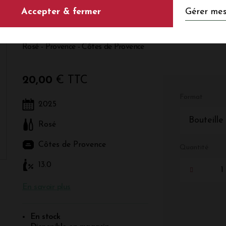
Gérer mes
Accepter & fermer
Angel 2025
Rosé - Provence - Côtes de Provence
20,00
€ TTC
Format
2025
Bouteille
Rosé
Côtes de Provence
Quantité
13.0
En savoir plus
En stock