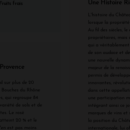
Une Histoire R
Fruits frais
L'histoire du Châtea
lorsque la propriété
Au fil des siècles, 
propriétaires, mais 
qui a véritablement
de son audace et de
une nouvelle dynam
 Provence
majeur de la renais
permis de développe
d sur plus de 20
innovantes, révoluti
es Bouches du Rhône
dans cette appellat
s, qui regroupe 84
une participation m
variété de sols et de
intégrant ainsi ce j
tes. Le rosé
marques de vins et s
 atteint 20 % et le
la position du Châte
n'en est pas moins
internationale, lui 