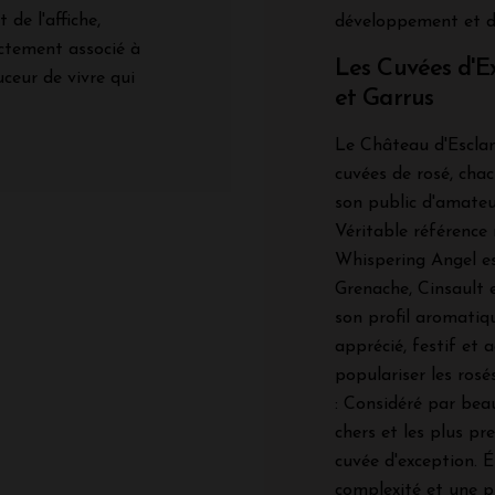
 de l'affiche,
développement et 
ectement associé à
Les Cuvées d'E
uceur de vivre qui
et Garrus
Le Château d'Escla
cuvées de rosé, cha
son public d'amateur
Véritable référence
Whispering Angel es
Grenache, Cinsault 
son profil aromatiqu
apprécié, festif et 
populariser les rosé
: Considéré par bea
chers et les plus pr
cuvée d'exception. É
complexité et une p