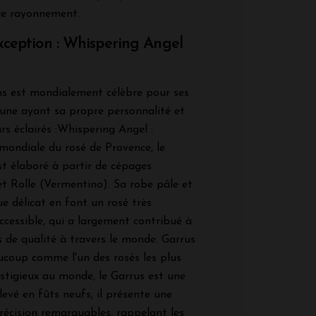
de rayonnement.
xception : Whispering Angel
ns est mondialement célèbre pour ses
cune ayant sa propre personnalité et
s éclairés :Whispering Angel :
 mondiale du rosé de Provence, le
t élaboré à partir de cépages
et Rolle (Vermentino). Sa robe pâle et
e délicat en font un rosé très
accessible, qui a largement contribué à
s de qualité à travers le monde. Garrus
ucoup comme l'un des rosés les plus
estigieux au monde, le Garrus est une
levé en fûts neufs, il présente une
récision remarquables, rappelant les