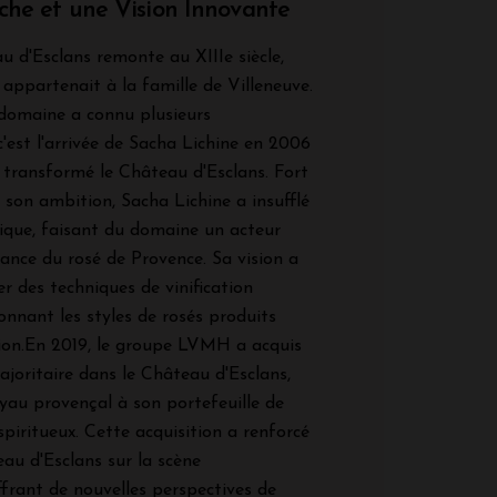
iche et une Vision Innovante
u d'Esclans remonte au XIIIe siècle,
 appartenait à la famille de Villeneuve.
le domaine a connu plusieurs
c'est l'arrivée de Sacha Lichine en 2006
 transformé le Château d'Esclans. Fort
 son ambition, Sacha Lichine a insufflé
ique, faisant du domaine un acteur
sance du rosé de Provence. Sa vision a
r des techniques de vinification
onnant les styles de rosés produits
ion.En 2019, le groupe LVMH a acquis
ajoritaire dans le Château d'Esclans,
oyau provençal à son portefeuille de
piritueux. Cette acquisition a renforcé
au d'Esclans sur la scène
offrant de nouvelles perspectives de