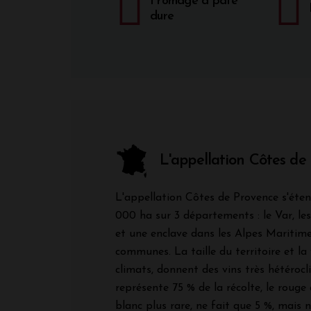
Fromage à pâte
dure
L'appellation Côtes de
L'appellation Côtes de Provence s'éten
000 ha sur 3 départements : le Var, l
et une enclave dans les Alpes Maritime
communes. La taille du territoire et la 
climats, donnent des vins très hétérocli
représente 75 % de la récolte, le rouge
blanc plus rare, ne fait que 5 %, mais 