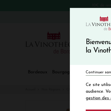
10€ de re
VinoBlog
Bienvenu
la Vino
Bordeaux
Bourgogne
Nos Régions
Continuer san
Ce site util
Accueil
Nos Régions
CAVES D'ESCLANS Whisperin
audience. V
gestion des 