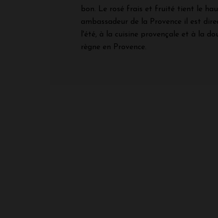
bon. Le rosé frais et fruité tient le haut
ambassadeur de la Provence il est dir
l'été, à la cuisine provençale et à la do
règne en Provence.