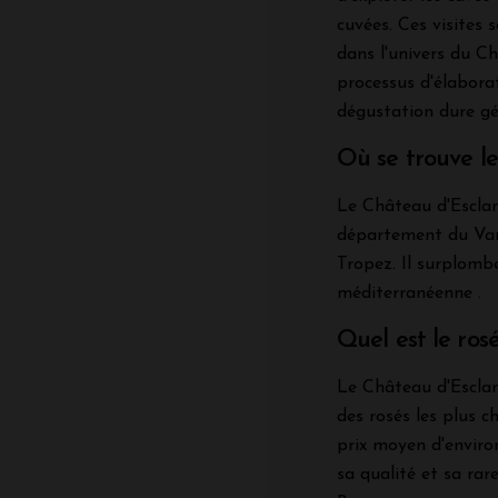
cuvées. Ces visites
dans l'univers du C
processus d'élaborat
dégustation dure gé
Où se trouve le
Le Château d'Esclan
département du Var,
Tropez. Il surplombe
méditerranéenne .
Quel est le ros
Le Château d'Esclan
des rosés les plus c
prix moyen d'environ
sa qualité et sa ra