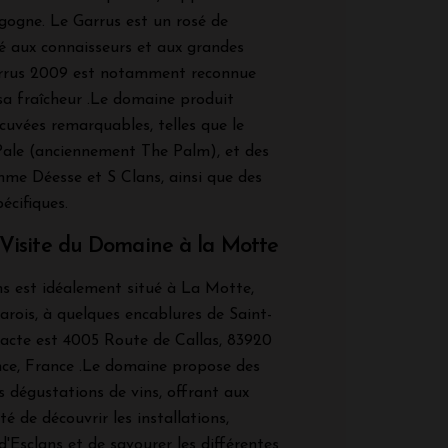
gogne. Le Garrus est un rosé de
é aux connaisseurs et aux grandes
arrus 2009 est notamment reconnue
 sa fraîcheur .Le domaine produit
cuvées remarquables, telles que le
Pale (anciennement The Palm), et des
me Déesse et S Clans, ainsi que des
écifiques.
 Visite du Domaine à la Motte
s est idéalement situé à La Motte,
varois, à quelques encablures de Saint-
xacte est 4005 Route de Callas, 83920
ce, France .Le domaine propose des
es dégustations de vins, offrant aux
té de découvrir les installations,
 d'Esclans et de savourer les différentes