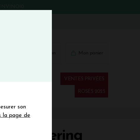
BIENVINO10
fermer
 41 41
Connexion
Mon panier
€
wsletter
VENTES PRIVÉES
Spiritueux
ROSÉS 2025
mesurer son
sletter de la
s la page de
de de 50€ hors
 mois
 Whispering