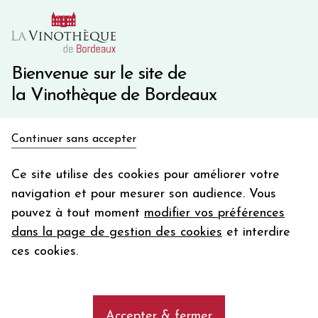
10€ de remise immédiate sur votre première commande
avec le code BIENVINO10
Une question ?
05 57 10 41 41
Bienvenue sur le site de
la Vinothèque de Bordeaux
Recevez 5€
Continuer sans accepter
en bon d'achat
Accueil
Bordeaux
Moulis-en-Médoc
en vous inscrivant à notre newsletter
Ce site utilise des cookies pour améliorer votre
navigation et pour mesurer son audience. Vous
Votre
pouvez à tout moment
modifier vos préférences
email
Découvrez notre sélection de vins
dans la page de gestion des cookies
et interdire
rouges de l'appellation Moulis-en-
En m’abonnant, j’accepte de recevoir la newsletter de la
ces cookies.
Médoc
Vinothèque de Bordeaux.
Minimum de commande de 50€ h
frais de port. Durée de validité d’un mois
add
Accepter & fermer