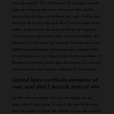
vins de moulis. En vieillissant, le bouquet révèle
plus de richesse dans les tanins et des notes
aromatiques plus complexes. Au nez, il offre des
arômes de fruits tels que des fruits rouges mûrs,
mêlés à des notes de pain grillé et de réglisse.
On retrouve également des notes torréfiées. En
bouche, on retrouve les arômes fruités avec une
palette aromatique beaucoup plus importante
et complexe car se rajoute des notes vanillées et
florales (violette), ainsi que des épices.Le vin est
structuré sur des tanins veloutés et savoureux.
Quand boire un Moulis-en-médoc et
avec quel plat ? Accords mets et vins
Le Moulis-en-médoc est un vin rouge sec et
légèrement tannique. Il s'accorde parfaitement
avec les plats à base de viande rouge, de volaille