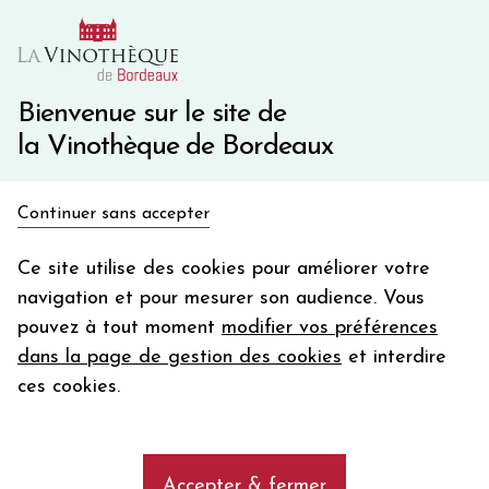
10€ de remise immédiate sur votre première commande
avec le code BIENVINO10
Une question ?
05 57 10 41 41
Bienvenue sur le site de
la Vinothèque de Bordeaux
Recevez 5€
Continuer sans accepter
en bon d'achat
Accueil
Bordeaux
Château MAUCAILLOU
en vous inscrivant à notre newsletter
Ce site utilise des cookies pour améliorer votre
navigation et pour mesurer son audience. Vous
Votre
pouvez à tout moment
modifier vos préférences
email
dans la page de gestion des cookies
et interdire
En m’abonnant, j’accepte de recevoir la newsletter de la
ces cookies.
Vinothèque de Bordeaux.
Minimum de commande de 50€ h
frais de port. Durée de validité d’un mois
Accepter & fermer