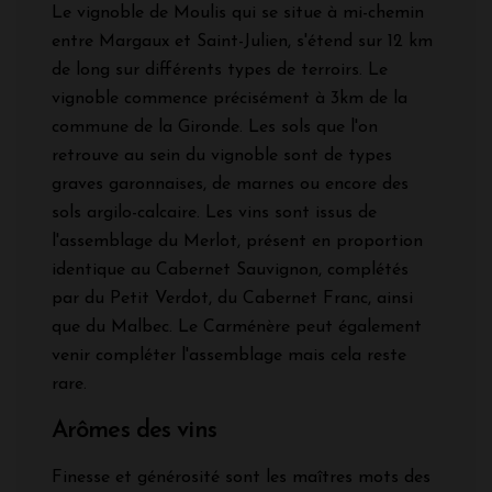
Le vignoble de Moulis qui se situe à mi-chemin
entre Margaux et Saint-Julien, s'étend sur 12 km
de long sur différents types de terroirs. Le
vignoble commence précisément à 3km de la
commune de la Gironde. Les sols que l'on
retrouve au sein du vignoble sont de types
graves garonnaises, de marnes ou encore des
sols argilo-calcaire. Les vins sont issus de
l'assemblage du Merlot, présent en proportion
identique au Cabernet Sauvignon, complétés
par du Petit Verdot, du Cabernet Franc, ainsi
que du Malbec. Le Carménère peut également
venir compléter l'assemblage mais cela reste
rare.
Arômes des vins
Finesse et générosité sont les maîtres mots des