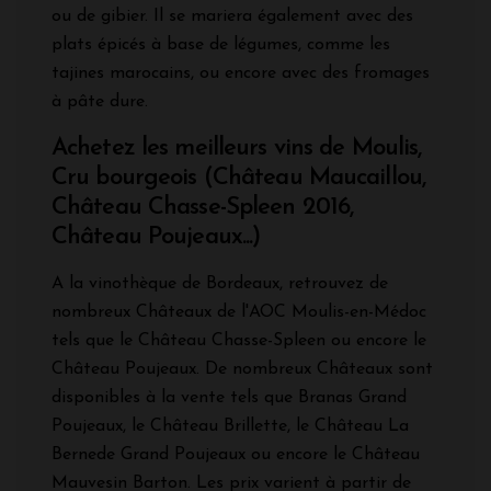
ou de gibier. Il se mariera également avec des
plats épicés à base de légumes, comme les
tajines marocains, ou encore avec des fromages
à pâte dure.
Achetez les meilleurs vins de Moulis,
Cru bourgeois (Château Maucaillou,
Château Chasse-Spleen 2016,
Château Poujeaux...)
A la vinothèque de Bordeaux, retrouvez de
nombreux Châteaux de l'AOC Moulis-en-Médoc
tels que le Château Chasse-Spleen ou encore le
Château Poujeaux. De nombreux Châteaux sont
disponibles à la vente tels que Branas Grand
Poujeaux, le Château Brillette, le Château La
Bernede Grand Poujeaux ou encore le Château
Mauvesin Barton. Les prix varient à partir de