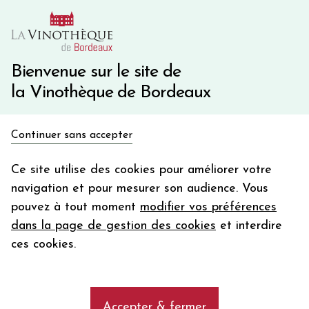
10€ de remise immédiate sur votre première commande
avec le code BIENVINO10
Une question ?
05 57 10 41 41
Bienvenue sur le site de
la Vinothèque de Bordeaux
Recevez 5€
Continuer sans accepter
en bon d'achat
Accueil
Propriétés
CHATEAU D'AIGUILHE
en vous inscrivant à notre newsletter
Ce site utilise des cookies pour améliorer votre
navigation et pour mesurer son audience. Vous
Votre
pouvez à tout moment
modifier vos préférences
email
Les vins du Château d'Aiguilhe, AOC
dans la page de gestion des cookies
et interdire
Castillon Côtes de Bordeaux
En m’abonnant, j’accepte de recevoir la newsletter de la
ces cookies.
Vinothèque de Bordeaux.
Minimum de commande de 50€ h
frais de port. Durée de validité d’un mois
add
Achetez les vins du Château d'Aiguilhe,AOC
Accepter & fermer