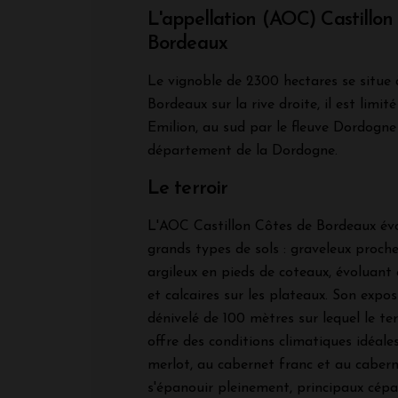
L'appellation (AOC) Castillon
Bordeaux
Le vignoble de 2300 hectares se situe 
Bordeaux sur la rive droite, il est limit
Emilion, au sud par le fleuve Dordogne 
département de la Dordogne.
Le terroir
L'AOC Castillon Côtes de Bordeaux évol
grands types de sols : graveleux proch
argileux en pieds de coteaux, évoluant 
et calcaires sur les plateaux. Son expos
dénivelé de 100 mètres sur lequel le terr
offre des conditions climatiques idéale
merlot, au cabernet franc et au caber
s'épanouir pleinement, principaux cép