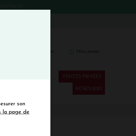
BIENVINO10
fermer
 41 41
Connexion
Mon panier
€
wsletter
VENTES PRIVÉES
Spiritueux
ROSÉS 2025
mesurer son
sletter de la
s la page de
de de 50€ hors
 mois
HE 2021