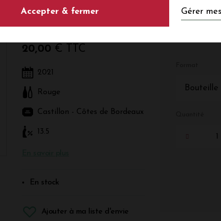
Gérer mes
Accepter & fermer
Rouge - Bordeaux - Castillon - Côtes de Bordeaux
20,00
€ TTC
Format
2021
Bouteille
Rouge
Castillon - Côtes de Bordeaux
Quantité
13.5
En savoir plus
En stock
Ajouter à ma liste d'envie