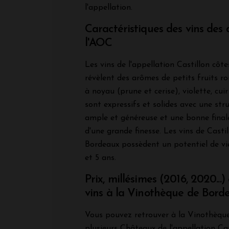
l'appellation.
Caractéristiques des vins des
l'AOC
Les vins de l'appellation Castillon côt
révèlent des arômes de petits fruits ro
à noyau (prune et cerise), violette, cuir
sont expressifs et solides avec une stru
ample et généreuse et une bonne finale
d'une grande finesse. Les vins de Casti
Bordeaux possèdent un potentiel de vie
et 5 ans.
Prix, millésimes (2016, 2020...)
vins à la Vinothèque de Bord
Vous pouvez retrouver à la Vinothèqu
plusieurs Châteaux de l'appellation Ca