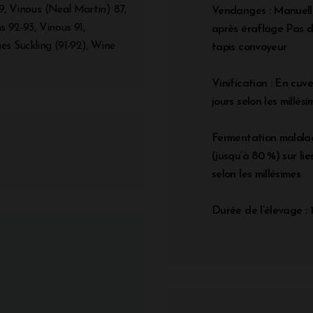
9, Vinous (Neal Martin) 87,
Vendanges : Manuelle
s 92-93, Vinous 91,
après éraflage Pas d
es Suckling (91-92), Wine
tapis convoyeur
Vinification : En cuv
jours selon les mill
Fermentation malolac
(jusqu’à 80 %) sur lie
selon les millésimes
Durée de l’élevage : 