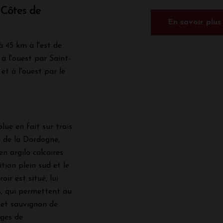
 Côtes de
En savoir plus
à 45 km à l'est de
é à l'ouest par Saint-
et à l'ouest par le
ue en fait sur trois
e de la Dordogne,
en argilo calcaires
ition plein sud et le
oir est situé, lui
s, qui permettent au
net sauvignon de
ages de