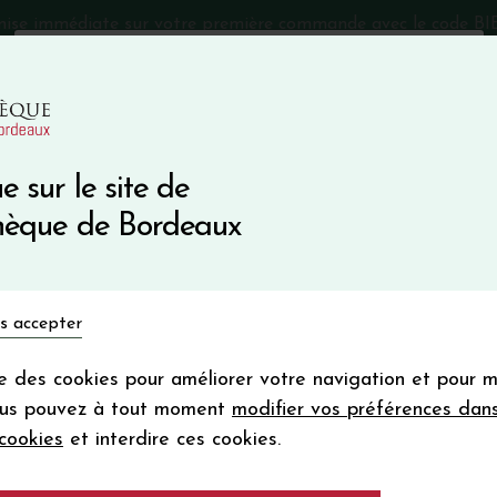
mise immédiate sur votre première commande avec le code 
Catalogue Primeurs 2025
Qui sommes-nous
05 57 10
e sur le site de
Recevez 5
thèque de Bordeaux
en bon d'achat
en vous inscrivant à notre ne
Vins du monde
Primeurs
Bio & Cie
Champagne
s accepter
Votre
email
ise des cookies pour améliorer votre navigation et pour 
En m’abonnant, j’accepte de recevoir la new
ous pouvez à tout moment
modifier vos préférences dan
Vinothèque de Bordeaux.
Minimum de comman
cookies
et interdire ces cookies.
frais de port. Durée de validité d’un
Château D'AIGUIL