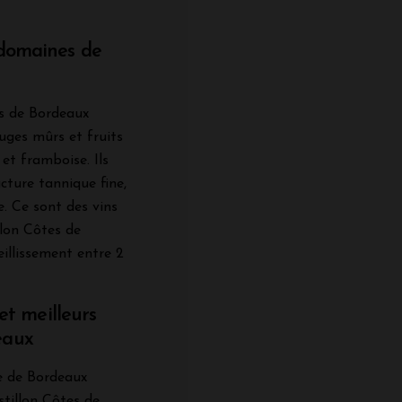
 domaines de
es de Bordeaux
uges mûrs et fruits
 et framboise. Ils
cture tannique fine,
. Ce sont des vins
llon Côtes de
illissement entre 2
 et meilleurs
eaux
e de Bordeaux
stillon Côtes de