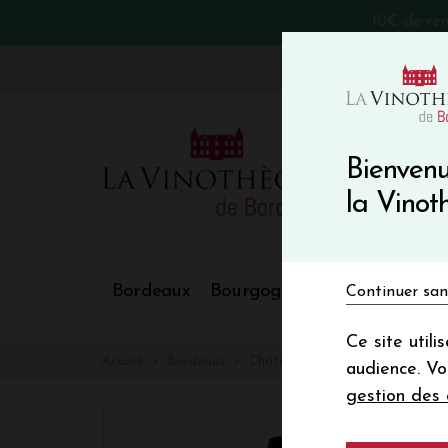
10€ de re
VinoBlog
Bienvenu
la Vino
Bordeaux
Bourgogne
Nos Régions
Continuer san
Ce site util
Accueil
Bordeaux
Château D'AIGUILHE
audience. V
gestion des 