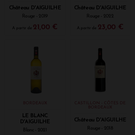
champignons se mêlent à la subtilité du Cabernet
Château D'AIGUILHE
Château D'AIGUILHE
Franc pour créer un accord harmonieux.
Rouge - 2019
Rouge - 2022
2. Les Plats Principaux
21,00 €
23,00 €
A partir de
A partir de
Viandes rouges grillées ou rôties
: Un faux-filet
grillé ou un gigot d’agneau au thym révèle toute la
richesse et la complexité du Château d'Aiguilhe. Les
tanins soyeux du vin s’accordent parfaitement avec
les saveurs intenses de la viande.
Cuisines du Sud-Ouest
: Optez pour un confit de
canard ou un magret de canard. Les notes fruitées
du vin s’équilibrent à la perfection avec la texture
moelleuse et les saveurs profondes de ces plats
régionaux.
Plats mijotés
: Un bœuf bourguignon ou un ragoût
BORDEAUX
CASTILLON - CÔTES DE
d’agneau aux herbes de Provence sublime les
BORDEAUX
arômes du vin, créant une expérience gustative
LE BLANC
unique.
Château D'AIGUILHE
D'AIGUILHE
Rouge - 2018
3. Fromages
Blanc - 2021