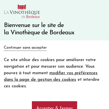
10€ de remise immédiate sur votre première commande
avec le code BIENVINO10
Une question ?
05 57 10 41 41
Bienvenue sur le site de
la Vinothèque de Bordeaux
Recevez 5€
Continuer sans accepter
en bon d'achat
Accueil
Propriétés
CHATEAU D'AIGUILHE
en vous inscrivant à notre newsletter
Ce site utilise des cookies pour améliorer votre
navigation et pour mesurer son audience. Vous
Votre
pouvez à tout moment
modifier vos préférences
email
Les vins du Château d'Aiguilhe, AOC
dans la page de gestion des cookies
et interdire
Castillon Côtes de Bordeaux
En m’abonnant, j’accepte de recevoir la newsletter de la
ces cookies.
Vinothèque de Bordeaux.
Minimum de commande de 50€ h
frais de port. Durée de validité d’un mois
add
Achetez les vins du Château d'Aiguilhe,AOC
Accepter & fermer