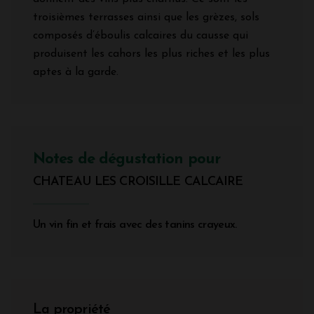
troisièmes terrasses ainsi que les grèzes, sols
composés d’éboulis calcaires du causse qui
produisent les cahors les plus riches et les plus
aptes à la garde.
Notes de dégustation pour
CHATEAU LES CROISILLE CALCAIRE
Un vin fin et frais avec des tanins crayeux.
La propriété