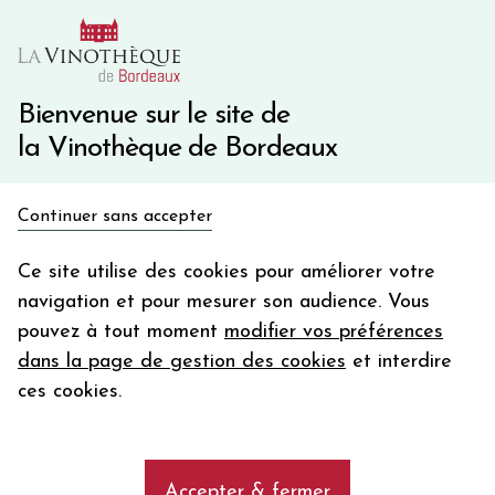
10€ de remise immédiate sur votre première commande
avec le code BIENVINO10
Une question ?
05 57 10 41 41
Bienvenue sur le site de
la Vinothèque de Bordeaux
Recevez 5€
Continuer sans accepter
en bon d'achat
Accueil
Nos Régions
CHATEAU LES CROISILLE CALCAIRE
en vous inscrivant à notre newsletter
Ce site utilise des cookies pour améliorer votre
navigation et pour mesurer son audience. Vous
Votre
pouvez à tout moment
modifier vos préférences
email
dans la page de gestion des cookies
et interdire
En m’abonnant, j’accepte de recevoir la newsletter de la
ces cookies.
Vinothèque de Bordeaux.
Minimum de commande de 50€ h
frais de port. Durée de validité d’un mois
Accepter & fermer