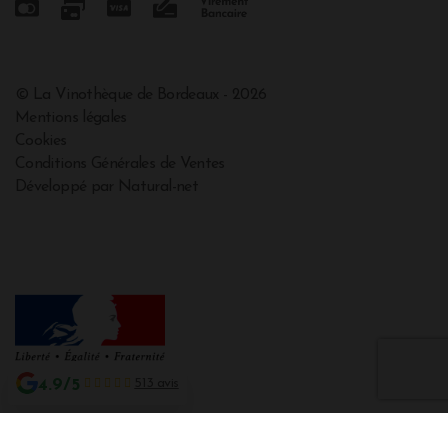
© La Vinothèque de Bordeaux - 2026
Mentions légales
Cookies
Conditions Générales de Ventes
Développé par Natural-net
4.9/5
513 avis
Interdiction de vente de boissons alcooliques aux mineurs de moins de 18