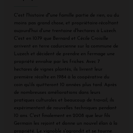
C'est l'histoire d"une famille partie de rien, ou du
moins pas grand chose, et propriétaire-récoltant
aujourd'hui d'une trentaine d'hectares à Luzech.
C'est en 1079 que Bernard et Cécile Croisille
arrivent en terre cadurcienne sur la commune de
Luzech et décident de prendre en fermage une
propriété envahie par les friches. Avec 7
hectares de vignes plantés, ils livrent leur
première récolte en 1984 à la coopérative du
coin qu'ils quitteront 10 années plus tard. Après
de nombreuses améliorations dans leurs
pratiques culturales et beaucoup de travail, ils
expérimentent de nouvelles techniques pendant
10 ans. C'est finalement en 2008 que leur fils
Germain les rejoint et donne un nouvel élan à la
propriété. Le vignoble s'agrandit et se tourne