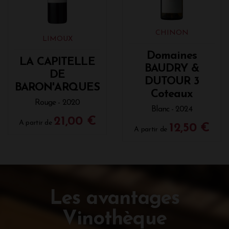
CHINON
LIMOUX
Domaines
LA CAPITELLE
BAUDRY &
DE
DUTOUR 3
BARON'ARQUES
Coteaux
Rouge - 2020
Blanc - 2024
21,00 €
A partir de
12,50 €
A partir de
Les avantages
Vinothèque