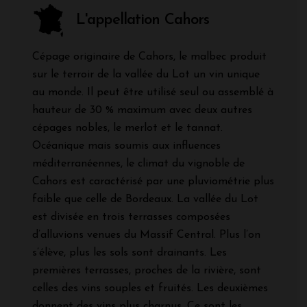
L'appellation Cahors
Cépage originaire de Cahors, le malbec produit
sur le terroir de la vallée du Lot un vin unique
au monde. Il peut être utilisé seul ou assemblé à
hauteur de 30 % maximum avec deux autres
cépages nobles, le merlot et le tannat.
Océanique mais soumis aux influences
méditerranéennes, le climat du vignoble de
Cahors est caractérisé par une pluviométrie plus
faible que celle de Bordeaux. La vallée du Lot
est divisée en trois terrasses composées
d’alluvions venues du Massif Central. Plus l’on
s’élève, plus les sols sont drainants. Les
premières terrasses, proches de la rivière, sont
celles des vins souples et fruités. Les deuxièmes
donnent des vins plus charnus. Ce sont les