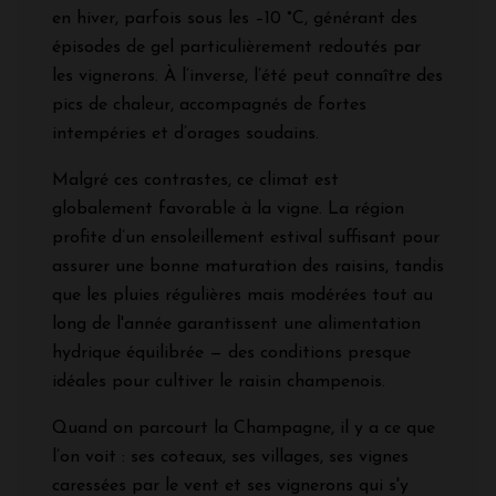
en hiver, parfois sous les –10 °C, générant des
épisodes de gel particulièrement redoutés par
les vignerons. À l’inverse, l’été peut connaître des
pics de chaleur, accompagnés de fortes
intempéries et d’orages soudains.
Malgré ces contrastes, ce climat est
globalement favorable à la vigne. La région
profite d’un ensoleillement estival suffisant pour
assurer une bonne maturation des raisins, tandis
que les pluies régulières mais modérées tout au
long de l'année garantissent une alimentation
hydrique équilibrée — des conditions presque
idéales pour cultiver le raisin champenois.
Quand on parcourt la Champagne, il y a ce que
l’on voit : ses coteaux, ses villages, ses vignes
caressées par le vent et ses vignerons qui s'y