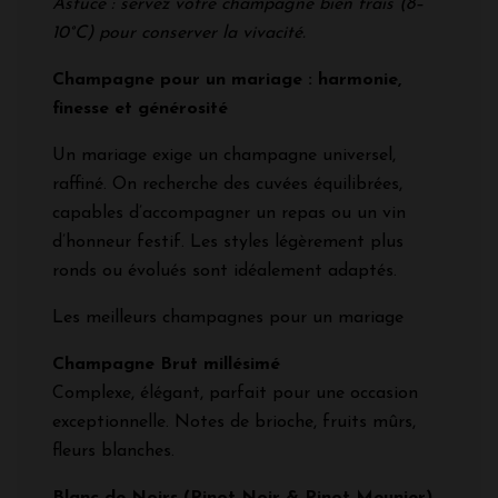
Astuce : servez votre champagne bien frais (8–
10°C) pour conserver la vivacité.
Champagne pour un mariage : harmonie,
finesse et générosité
Un mariage exige un champagne universel,
raffiné. On recherche des cuvées équilibrées,
capables d’accompagner un repas ou un vin
d’honneur festif. Les styles légèrement plus
ronds ou évolués sont idéalement adaptés.
Les meilleurs champagnes pour un mariage
Champagne Brut millésimé
Complexe, élégant, parfait pour une occasion
exceptionnelle. Notes de brioche, fruits mûrs,
fleurs blanches.
Blanc de Noirs (Pinot Noir & Pinot Meunier)