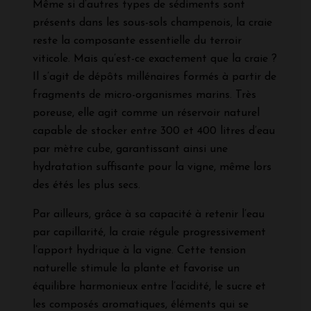
Même si d’autres types de sédiments sont
présents dans les sous-sols champenois, la craie
reste la composante essentielle du terroir
viticole. Mais qu’est-ce exactement que la craie ?
Il s’agit de dépôts millénaires formés à partir de
fragments de micro-organismes marins. Très
poreuse, elle agit comme un réservoir naturel
capable de stocker entre 300 et 400 litres d’eau
par mètre cube, garantissant ainsi une
hydratation suffisante pour la vigne, même lors
des étés les plus secs.
Par ailleurs, grâce à sa capacité à retenir l’eau
par capillarité, la craie régule progressivement
l’apport hydrique à la vigne. Cette tension
naturelle stimule la plante et favorise un
équilibre harmonieux entre l’acidité, le sucre et
les composés aromatiques, éléments qui se