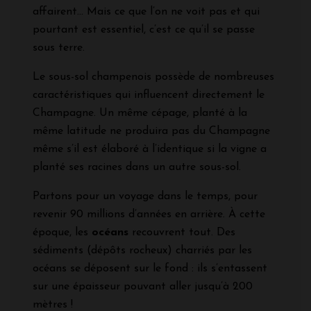
affairent... Mais ce que l’on ne voit pas et qui
pourtant est essentiel, c’est ce qu’il se passe
sous terre.
Le sous-sol champenois possède de nombreuses
caractéristiques qui influencent directement le
Champagne. Un même cépage, planté à la
même latitude ne produira pas du Champagne
même s’il est élaboré à l’identique si la vigne a
planté ses racines dans un autre sous-sol.
Partons pour un voyage dans le temps, pour
revenir 90 millions d’années en arrière. À cette
époque, les
océans
recouvrent tout. Des
sédiments (dépôts rocheux) charriés par les
océans se déposent sur le fond : ils s’entassent
sur une épaisseur pouvant aller jusqu’à 200
mètres !