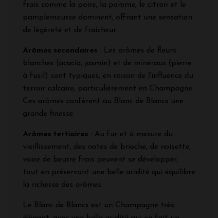
frais comme la poire, la pomme, le citron et le
pamplemousse dominent, offrant une sensation
de légèreté et de fraîcheur.
Arômes secondaires
: Les arômes de fleurs
blanches (acacia, jasmin) et de minéraux (pierre
à fusil) sont typiques, en raison de l’influence du
terroir calcaire, particulièrement en Champagne.
Ces arômes confèrent au Blanc de Blancs une
grande finesse.
Arômes tertiaires
: Au fur et à mesure du
vieillissement, des notes de brioche, de noisette,
voire de beurre frais peuvent se développer,
tout en préservant une belle acidité qui équilibre
la richesse des arômes.
Le Blanc de Blancs est un Champagne très
élégant, avec une belle acidité qui en fait un