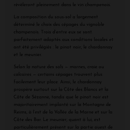
révèleront pleinement dans le vin champenois.
La composition du sous-sol a largement
déterminé le choix des cépages du vignoble
champenois. Trois d’entre eux se sont
parfaitement adaptés aux conditions locales et
ont été privilégiés : le pinot noir, le chardonnay
et le meunier.
Selon la nature des sols — marnes, craie ou
calcaires — certains cépages trouvent plus
facilement leur place. Ainsi, le chardonnay
prospère surtout sur la Côte des Blancs et la
Côte de Sézanne, tandis que le pinot noir est
majoritairement implanté sur la Montagne de
Reims, à l’est de la Vallée de la Marne et sur la
Côte des Bar. Le meunier, quant à lui, est
particulièrement présent sur la partie ouest de