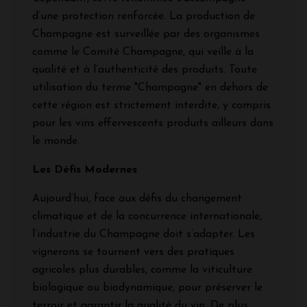
d’une protection renforcée. La production de
Champagne est surveillée par des organismes
comme le Comité Champagne, qui veille à la
qualité et à l’authenticité des produits. Toute
utilisation du terme "Champagne" en dehors de
cette région est strictement interdite, y compris
pour les vins effervescents produits ailleurs dans
le monde.
Les Défis Modernes
Aujourd’hui, face aux défis du changement
climatique et de la concurrence internationale,
l’industrie du Champagne doit s’adapter. Les
vignerons se tournent vers des pratiques
agricoles plus durables, comme la viticulture
biologique ou biodynamique, pour préserver le
terroir et garantir la qualité du vin. De plus,