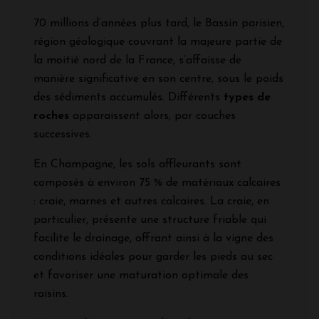
70 millions d’années plus tard, le Bassin parisien,
région géologique couvrant la majeure partie de
la moitié nord de la France, s’affaisse de
manière significative en son centre, sous le poids
des sédiments accumulés. Différents
types de
roches
apparaissent alors, par couches
successives.
En Champagne, les sols affleurants sont
composés à environ 75 % de matériaux calcaires
: craie, marnes et autres calcaires. La craie, en
particulier, présente une structure friable qui
facilite le drainage, offrant ainsi à la vigne des
conditions idéales pour garder les pieds au sec
et favoriser une maturation optimale des
raisins.