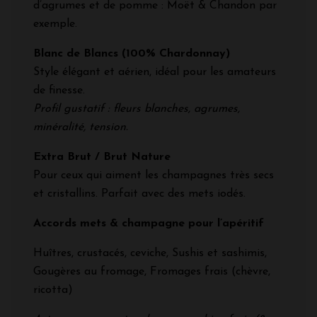
d’agrumes et de pomme : Moët & Chandon par
exemple.
Blanc de Blancs (100% Chardonnay)
Style élégant et aérien, idéal pour les amateurs
de finesse.
Profil gustatif : fleurs blanches, agrumes,
minéralité, tension.
Extra Brut / Brut Nature
Pour ceux qui aiment les champagnes très secs
et cristallins. Parfait avec des mets iodés.
Accords mets & champagne pour l’apéritif
Huîtres, crustacés, ceviche, Sushis et sashimis,
Gougères au fromage, Fromages frais (chèvre,
ricotta)