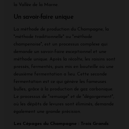
la Vallée de la Marne.
Un savoir-faire unique
La méthode de production du Champagne, la
"méthode traditionnelle" ou "méthode
champenoise", est un processus complexe qui
demande un savoir-faire exceptionnel et une
méthode unique. Après la récolte, les raisins sont
pressés, fermentés, puis mis en bouteille où une
deuxième fermentation a lieu. Cette seconde
fermentation est ce qui génère les fameuses
bulles, grâce à la production de gaz carbonique.
Le processus de "remuage" et de "dégorgement",
où les dépôts de levures sont éliminés, demande
également une grande précision.
Les Cépages du Champagne : Trois Grands