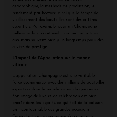
géographique, la méthode de production, le
rendement par hectare, ainsi que le temps de
vieillissement des bouteilles sont des critères
essentiels. Par exemple, pour un Champagne
millésimé, le vin doit vieillir au minimum trois
ans, mais souvent bien plus longtemps pour des
cuvées de prestige.
L’Impact de l'Appellation sur le monde
viticole
L’appellation Champagne est une véritable
force économique, avec des millions de bouteilles
exportées dans le monde entier chaque année.
Son image de luxe et de célébration est bien
ancrée dans les esprits, ce qui fait de la boisson
un incontournable des grandes occasions.
Cependant, cette renommée s’accompagne