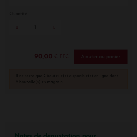
Quantité
90,00
€ TTC
Ajouter au panier
Il ne reste que 2 bouteille(s) disponible(s) en ligne dont
2 bouteille(s) en magasin.
Notes de dégustation pour