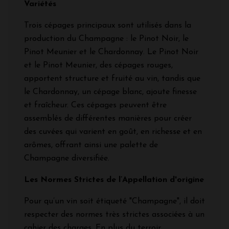
Variétés
Trois cépages principaux sont utilisés dans la
production du Champagne : le Pinot Noir, le
Pinot Meunier et le Chardonnay. Le Pinot Noir
et le Pinot Meunier, des cépages rouges,
apportent structure et fruité au vin, tandis que
le Chardonnay, un cépage blanc, ajoute finesse
et fraîcheur. Ces cépages peuvent être
assemblés de différentes manières pour créer
des cuvées qui varient en goût, en richesse et en
arômes, offrant ainsi une palette de
Champagne diversifiée.
Les Normes Strictes de l’Appellation d'origine
Pour qu’un vin soit étiqueté "Champagne", il doit
respecter des normes très strictes associées à un
cahier des charges. En plus du terroir