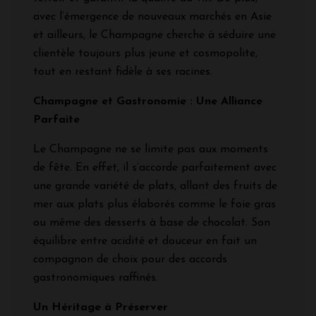
avec l’émergence de nouveaux marchés en Asie
et ailleurs, le Champagne cherche à séduire une
clientèle toujours plus jeune et cosmopolite,
tout en restant fidèle à ses racines.
Champagne et Gastronomie : Une Alliance
Parfaite
Le Champagne ne se limite pas aux moments
de fête. En effet, il s’accorde parfaitement avec
une grande variété de plats, allant des fruits de
mer aux plats plus élaborés comme le foie gras
ou même des desserts à base de chocolat. Son
équilibre entre acidité et douceur en fait un
compagnon de choix pour des accords
gastronomiques raffinés.
Un Héritage à Préserver