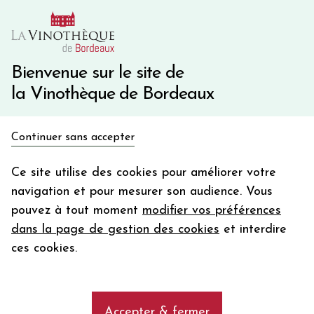
10€ de remise immédiate sur votre première commande
avec le code BIENVINO10
Une question ?
05 57 10 41 41
Bienvenue sur le site de
la Vinothèque de Bordeaux
Recevez 5€
Continuer sans accepter
en bon d'achat
Accueil
Champagne
Champagne RUINART - Blanc de Blancs
en vous inscrivant à notre newsletter
Ce site utilise des cookies pour améliorer votre
navigation et pour mesurer son audience. Vous
Votre
pouvez à tout moment
modifier vos préférences
email
dans la page de gestion des cookies
et interdire
En m’abonnant, j’accepte de recevoir la newsletter de la
ces cookies.
Vinothèque de Bordeaux.
Minimum de commande de 50€ h
frais de port. Durée de validité d’un mois
Accepter & fermer