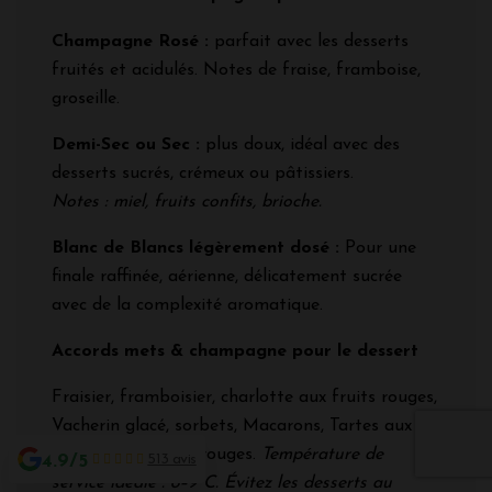
Champagne Rosé :
parfait avec les desserts
fruités et acidulés. Notes de fraise, framboise,
groseille.
Demi-Sec ou Sec :
plus doux, idéal avec des
desserts sucrés, crémeux ou pâtissiers.
Notes : miel, fruits confits, brioche.
Blanc de Blancs légèrement dosé :
Pour une
finale raffinée, aérienne, délicatement sucrée
avec de la complexité aromatique.
Accords mets & champagne pour le dessert
Fraisier, framboisier, charlotte aux fruits rouges,
Vacherin glacé, sorbets, Macarons, Tartes aux
agrumes ou fruits rouges.
Température de
4.9/5
513 avis
service idéale : 8–9°C. Évitez les desserts au