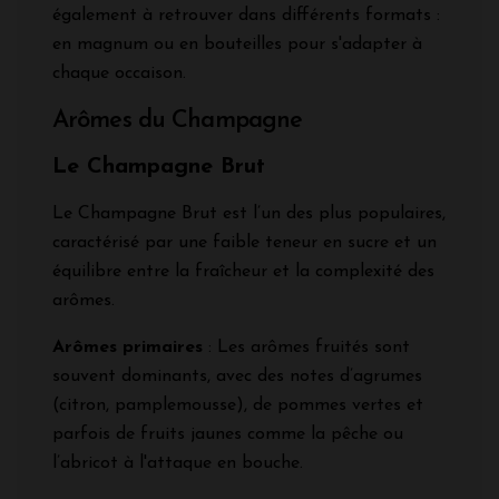
également à retrouver dans différents formats :
en magnum ou en bouteilles pour s'adapter à
chaque occaison.
Arômes du Champagne
Le Champagne Brut
Le Champagne Brut est l’un des plus populaires,
caractérisé par une faible teneur en sucre et un
équilibre entre la fraîcheur et la complexité des
arômes.
Arômes primaires
: Les arômes fruités sont
souvent dominants, avec des notes d’agrumes
(citron, pamplemousse), de pommes vertes et
parfois de fruits jaunes comme la pêche ou
l’abricot à l'attaque en bouche.