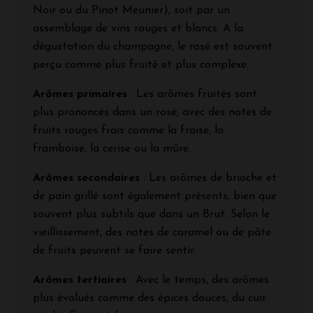
Noir ou du Pinot Meunier), soit par un
assemblage de vins rouges et blancs. A la
dégustation du champagne, le rosé est souvent
perçu comme plus fruité et plus complexe.
Arômes primaires
: Les arômes fruités sont
plus prononcés dans un rosé, avec des notes de
fruits rouges frais comme la fraise, la
framboise, la cerise ou la mûre.
Arômes secondaires
: Les arômes de brioche et
de pain grillé sont également présents, bien que
souvent plus subtils que dans un Brut. Selon le
vieillissement, des notes de caramel ou de pâte
de fruits peuvent se faire sentir.
Arômes tertiaires
: Avec le temps, des arômes
plus évolués comme des épices douces, du cuir