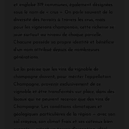
et englobe 319 communes, également désignées
sous le nom de « crus ». On parle souvent de la
diversité des terroirs à travers les crus, mais
pour les vignerons champenois, cette richesse se
joue surtout au niveau de chaque parcelle.
Chacune possède sa propre identité et bénéficie
d’un nom attribué depuis de nombreuses
générations.
La loi précise que les vins du vignoble de
champagne doivent, pour mériter l’appellation
Champagne, provenir exclusivement de ce
vignoble et être transformés sur place, dans des
locaux qui ne peuvent recevoir que des vins de
Champagne. Les conditions climatiques et
géologiques particulières de la région — avec son
sol crayeux, son climat frais et ses coteaux bien