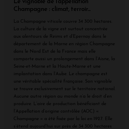
Le vignoble de l'appellation
Champagne : climat, terroir...
La Champagne viticole couvre 34 300 hectares.
La culture de la vigne est surtout concentrée
aux alentours de Reims et d’Epernay dans le
département de la Marne en région Champagne
dans le Nord Est de la France mais elle
comporte aussi un prolongement dans l’Aisne, la
Seine-et-Marne et la Haute-Marne et une
implantation dans l’Aube. Le champagne est
une véritable spécialité française. Son vignoble
se trouve exclusivement sur le territoire national.
Aucune autre région au monde n’a le droit d’en
produire. L’aire de production bénéficiant de
l’Appellation d’origine contrôlée (AOC) «
Champagne » a été fixée par la loi en 1927. Elle
s’étend aujourd’hui sur près de 34 300 hectares