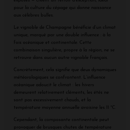
exposés — créent un terroir d'exception, idéal
pour la culture du cépage qui donne naissance
aux célèbres bulles.
Le vignoble de Champagne bénéficie d’un climat
unique, marqué par une double influence : à la
fois océanique et continentale. Cette
combinaison singulière, propre à la région, ne se
retrouve dans aucun autre vignoble français.
Concrètement, cela signifie que deux dynamiques
météorologiques se confrontent. L’influence
océanique adoucit le climat : les hivers
demeurent relativement cléments, les étés ne
sont pas excessivement chauds, et la
température moyenne annuelle avoisine les 11 °C.
Cependant, la composante continentale peut
provoquer de brusques chutes de température