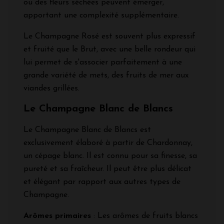
ou des fleurs séchées peuvent émerger,
apportant une complexité supplémentaire.
Le Champagne Rosé est souvent plus expressif
et fruité que le Brut, avec une belle rondeur qui
lui permet de s'associer parfaitement à une
grande variété de mets, des fruits de mer aux
viandes grillées.
Le Champagne Blanc de Blancs
Le Champagne Blanc de Blancs est
exclusivement élaboré à partir de Chardonnay,
un cépage blanc. Il est connu pour sa finesse, sa
pureté et sa fraîcheur. Il peut être plus délicat
et élégant par rapport aux autres types de
Champagne.
Arômes primaires
: Les arômes de fruits blancs