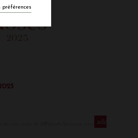
 préférences
2025
add
n de vins rosés de différents horizons pour
 les grandes tablées quoi de mieux qu'un
otre gamme de rosés... Retrouvez également