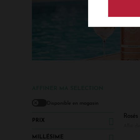
AFFINER MA SELECTION
Disponible en magasin
Rosés
PRIX
Allié d
accompa
MILLÉSIME
rosé fr