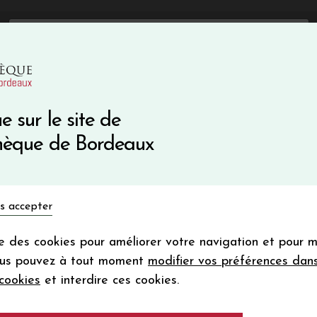
mise immédiate sur votre première commande avec le code 
Catalogue Primeurs 2025
Qui sommes-nous
05 57 10
Vins du monde
Primeurs
Bio & Cie
Champagne
e sur le site de
Recevez 5
thèque de Bordeaux
en bon d'achat
en vous inscrivant à notre ne
s accepter
Votre
email
ise des cookies pour améliorer votre navigation et pour 
En m’abonnant, j’accepte de recevoir la new
ous pouvez à tout moment
modifier vos préférences dan
Vinothèque de Bordeaux.
Minimum de comman
cookies
et interdire ces cookies.
frais de port. Durée de validité d’un