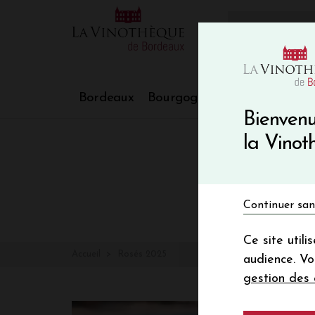
10€ de re
VinoBlog
Bordeaux
Bourgogne
Nos Régions
Bienvenu
la Vino
Continuer san
Ce site util
Accueil
Rosés 2025
audience. V
gestion des 