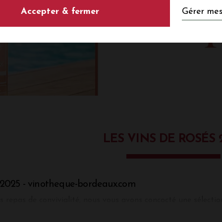
Gérer mes
Accepter & fermer
LES VINS DE ROSÉS 
 2025 - vinotheque-bordeaux.com
es repas de convivialité, nous vous avons concocté une sélectio
gner vos barbecues et apéritifs d'été ! Avec les beaux jours,
ais et fruité ? Gourmand ou floral, laissez-vous tenter par n