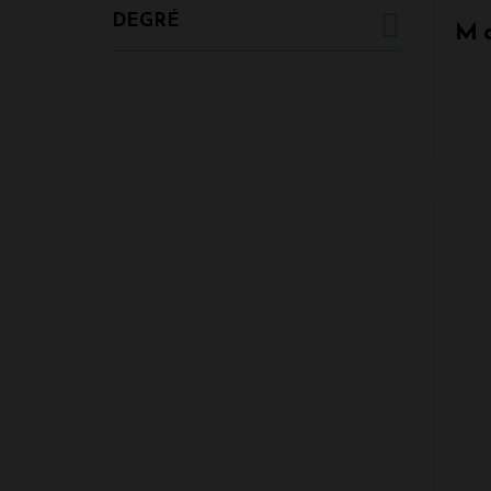
DEGRÉ
M 