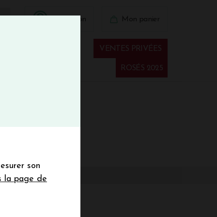
BIENVINO10
Connexion
Mon panier
fermer
 41 41
VENTES PRIVÉES
Spiritueux
ROSÉS 2025
€
wsletter
mesurer son
sletter de la
s la page de
de de 50€ hors
 mois