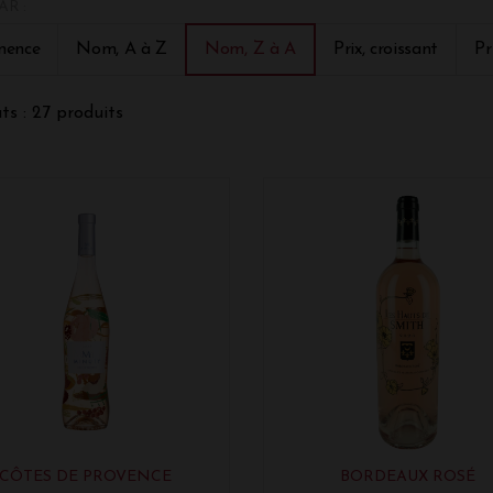
AR :
nières bouteilles de rosés 2024 en promotions !
nence
Nom, A à Z
Nom, Z à A
Prix, croissant
Pr
ts : 27 produits
CÔTES DE PROVENCE
BORDEAUX ROSÉ