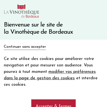
10€ de remise immédiate sur votre première commande
avec le code BIENVINO10
Une question ?
05 57 10 41 41
Bienvenue sur le site de
la Vinothèque de Bordeaux
Recevez 5€
Continuer sans accepter
en bon d'achat
Accueil
Vins du Monde
GIBA Vermentino
en vous inscrivant à notre newsletter
Ce site utilise des cookies pour améliorer votre
navigation et pour mesurer son audience. Vous
Votre
pouvez à tout moment
modifier vos préférences
email
dans la page de gestion des cookies
et interdire
En m’abonnant, j’accepte de recevoir la newsletter de la
ces cookies.
Vinothèque de Bordeaux.
Minimum de commande de 50€ h
frais de port. Durée de validité d’un mois
Accepter & fermer