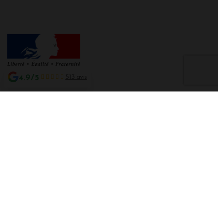
4.9/5
513 avis
Interdiction de vente de boissons alcooliques aux mineurs de moins de 18
ans
La preuve de majorité de l'acheteur est exigée au moment de la vente en
ligne CODE DE LA SANTE PUBLIQUE, ART. L. 3342-1 et L. 3353-3
L'abus d'alcool est dangereux pour la santé. Sachez consommer avec
modération.