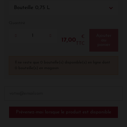
Bouteille 0,75 L
Quantité
Ajouter
€
17,00
au
TTC
panier
Il ne reste que 0 bouteille(s) disponible(s) en ligne dont
0 bouteille(s) en magasin.
Prévenez-moi lorsque le produit est disponible