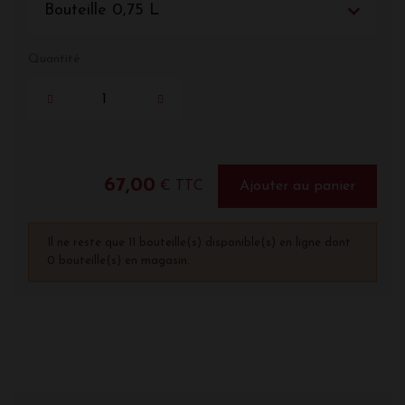
Bouteille 0,75 L
Quantité
67,00
€ TTC
Ajouter au panier
Il ne reste que 11 bouteille(s) disponible(s) en ligne dont
0 bouteille(s) en magasin.