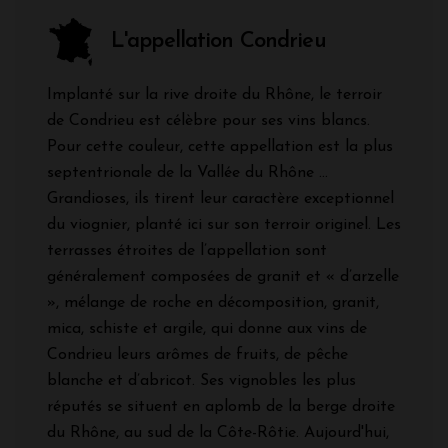
L'appellation Condrieu
Implanté sur la rive droite du Rhône, le terroir
de Condrieu est célèbre pour ses vins blancs.
Pour cette couleur, cette appellation est la plus
septentrionale de la Vallée du Rhône …
Grandioses, ils tirent leur caractère exceptionnel
du viognier, planté ici sur son terroir originel. Les
terrasses étroites de l’appellation sont
généralement composées de granit et « d’arzelle
», mélange de roche en décomposition, granit,
mica, schiste et argile, qui donne aux vins de
Condrieu leurs arômes de fruits, de pêche
blanche et d’abricot. Ses vignobles les plus
réputés se situent en aplomb de la berge droite
du Rhône, au sud de la Côte-Rôtie. Aujourd'hui,