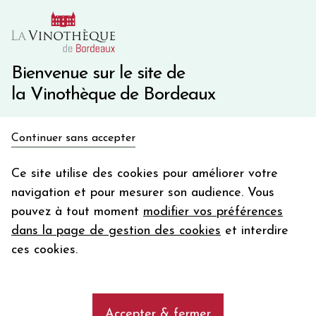
10€ de remise immédiate sur votre première commande
avec le code BIENVINO10
Une question ?
05 57 10 41 41
Bienvenue sur le site de
la Vinothèque de Bordeaux
Recevez 5€
Continuer sans accepter
en bon d'achat
Accueil
Nos Régions
DOMAINE ROSTAING LA BONNETTE
en vous inscrivant à notre newsletter
Ce site utilise des cookies pour améliorer votre
navigation et pour mesurer son audience. Vous
Votre
pouvez à tout moment
modifier vos préférences
email
dans la page de gestion des cookies
et interdire
En m’abonnant, j’accepte de recevoir la newsletter de la
ces cookies.
Vinothèque de Bordeaux.
Minimum de commande de 50€ h
frais de port. Durée de validité d’un mois
Accepter & fermer