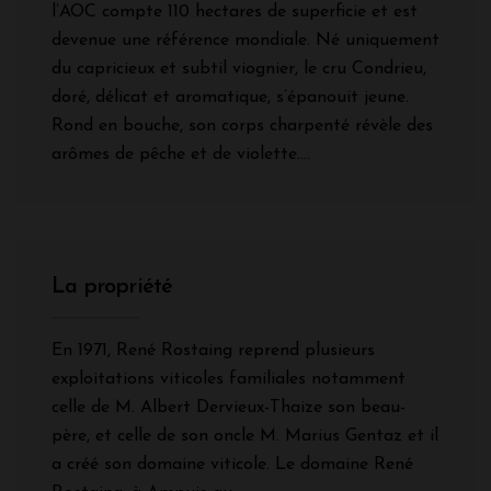
l’AOC compte 110 hectares de superficie et est
devenue une référence mondiale. Né uniquement
du capricieux et subtil viognier, le cru Condrieu,
doré, délicat et aromatique, s’épanouit jeune.
Rond en bouche, son corps charpenté révèle des
arômes de pêche et de violette….
La propriété
En 1971, René Rostaing reprend plusieurs
exploitations viticoles familiales notamment
celle de M. Albert Dervieux-Thaize son beau-
père, et celle de son oncle M. Marius Gentaz et il
a créé son domaine viticole. Le domaine René