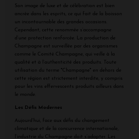
Son image de luxe et de célébration est bien
ancrée dans les esprits, ce qui fait de la boisson
un incontournable des grandes occasions.
Cependant, cette renommée s’accompagne
d’une protection renforcée. La production de
Champagne est surveillée par des organismes
comme le Comité Champagne, qui veille à la
qualité et à l’authenticité des produits. Toute
utilisation du terme "Champagne" en dehors de
cette région est strictement interdite, y compris
pour les vins effervescents produits ailleurs dans
le monde.
Les Défis Modernes
Aujourd’hui, face aux défis du changement
climatique et de la concurrence internationale,
l’industrie du Champagne doit s’adapter. Les