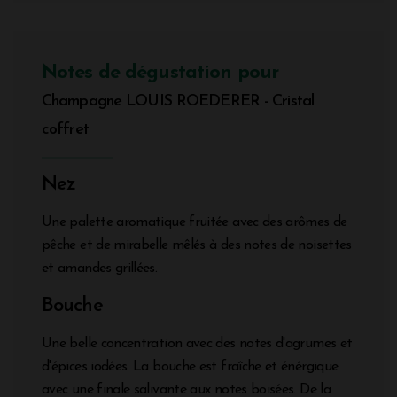
Notes de dégustation pour
Champagne LOUIS ROEDERER - Cristal
coffret
Nez
Une palette aromatique fruitée avec des arômes de
pêche et de mirabelle mêlés à des notes de noisettes
et amandes grillées.
Bouche
Une belle concentration avec des notes d'agrumes et
d'épices iodées. La bouche est fraîche et énérgique
avec une finale salivante aux notes boisées. De la