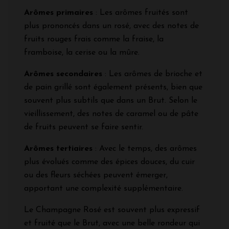
Arômes primaires
: Les arômes fruités sont
plus prononcés dans un rosé, avec des notes de
fruits rouges frais comme la fraise, la
framboise, la cerise ou la mûre.
Arômes secondaires
: Les arômes de brioche et
de pain grillé sont également présents, bien que
souvent plus subtils que dans un Brut. Selon le
vieillissement, des notes de caramel ou de pâte
de fruits peuvent se faire sentir.
Arômes tertiaires
: Avec le temps, des arômes
plus évolués comme des épices douces, du cuir
ou des fleurs séchées peuvent émerger,
apportant une complexité supplémentaire.
Le Champagne Rosé est souvent plus expressif
et fruité que le Brut, avec une belle rondeur qui