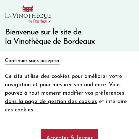
10€ de remise immédiate sur votre première commande
avec le code BIENVINO10
Une question ?
05 57 10 41 41
Bienvenue sur le site de
la Vinothèque de Bordeaux
Recevez 5€
Continuer sans accepter
en bon d'achat
Accueil
Champagne
en vous inscrivant à notre newsletter
Ce site utilise des cookies pour améliorer votre
Champagne LOUIS ROEDERER - Cristal coffret
navigation et pour mesurer son audience. Vous
Votre
pouvez à tout moment
modifier vos préférences
email
dans la page de gestion des cookies
et interdire
En m’abonnant, j’accepte de recevoir la newsletter de la
ces cookies.
Vinothèque de Bordeaux.
Minimum de commande de 50€ h
frais de port. Durée de validité d’un mois
Accepter & fermer