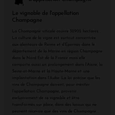
Le vignoble de l'appellation
Champagne
La Champagne viticole couvre 32902 hectares.
La culture de la vigne est surtout concentrée
aux alentours de Reims et d’Epernay dans le
département de la Marne en région Champagne
dans le Nord Est de la France mais elle
comporte aussi un prolongement dans l’Aisne, la
Seine-et-Marne et la Haute-Marne et une
implantation dans l’Aube. La loi précise que les
vins de Champagne doivent, pour mériter
l’appellation Champagne, provenir
exclusivement de ce vignoble et être
transformés sur place, dans des locaux qui ne
peuvent recevoir que des vins de Champagne.