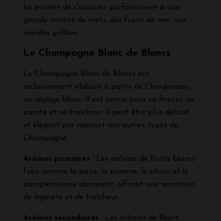
lui permet de s'associer parfaitement à une
grande variété de mets, des fruits de mer aux
viandes grillées.
Le Champagne Blanc de Blancs
Le Champagne Blanc de Blancs est
exclusivement élaboré à partir de Chardonnay,
un cépage blanc. Il est connu pour sa finesse, sa
pureté et sa fraîcheur. Il peut être plus délicat
et élégant par rapport aux autres types de
Champagne.
Arômes primaires
: Les arômes de fruits blancs
frais comme la poire, la pomme, le citron et le
pamplemousse dominent, offrant une sensation
de légèreté et de fraîcheur.
Arômes secondaires
: Les arômes de fleurs