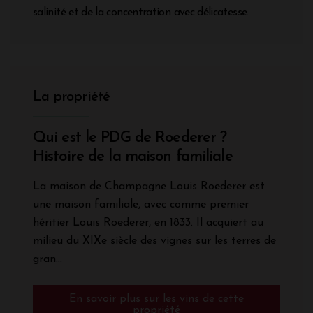
salinité et de la concentration avec délicatesse.
La propriété
Qui est le PDG de Roederer ?
Histoire de la maison familiale
La maison de Champagne Louis Roederer est
une maison familiale, avec comme premier
héritier Louis Roederer, en 1833. Il acquiert au
milieu du XIXe siècle des vignes sur les terres de
gran...
En savoir plus sur les vins de cette
propriété