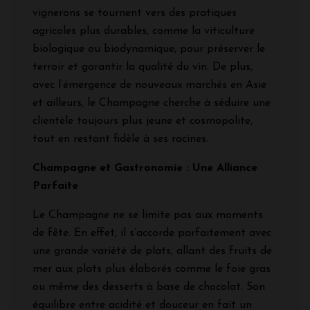
vignerons se tournent vers des pratiques
agricoles plus durables, comme la viticulture
biologique ou biodynamique, pour préserver le
terroir et garantir la qualité du vin. De plus,
avec l’émergence de nouveaux marchés en Asie
et ailleurs, le Champagne cherche à séduire une
clientèle toujours plus jeune et cosmopolite,
tout en restant fidèle à ses racines.
Champagne et Gastronomie : Une Alliance
Parfaite
Le Champagne ne se limite pas aux moments
de fête. En effet, il s’accorde parfaitement avec
une grande variété de plats, allant des fruits de
mer aux plats plus élaborés comme le foie gras
ou même des desserts à base de chocolat. Son
équilibre entre acidité et douceur en fait un