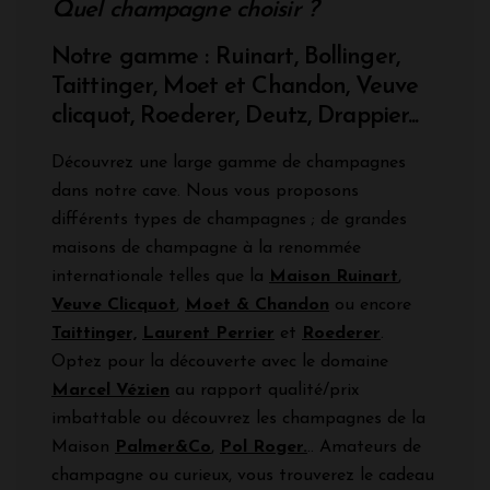
Quel champagne choisir ?
Notre gamme : Ruinart, Bollinger,
Taittinger, Moet et Chandon, Veuve
clicquot, Roederer, Deutz, Drappier...
Découvrez une large gamme de champagnes
dans notre cave. Nous vous proposons
différents types de champagnes ; de grandes
maisons de champagne à la renommée
internationale telles que la
Maison Ruinart
,
Veuve Clicquot
,
Moet & Chandon
ou encore
Taittinger,
Laurent Perrier
et
Roederer
.
Optez pour la découverte avec le domaine
Marcel Vézien
au rapport qualité/prix
imbattable ou découvrez les champagnes de la
Maison
Palmer&Co
,
Pol Roger.
.. Amateurs de
champagne ou curieux, vous trouverez le cadeau