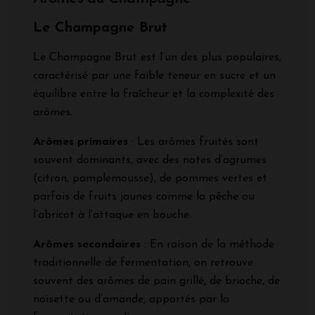
Le Champagne Brut
Le Champagne Brut est l’un des plus populaires,
caractérisé par une faible teneur en sucre et un
équilibre entre la fraîcheur et la complexité des
arômes.
Arômes primaires
: Les arômes fruités sont
souvent dominants, avec des notes d’agrumes
(citron, pamplemousse), de pommes vertes et
parfois de fruits jaunes comme la pêche ou
l’abricot à l'attaque en bouche.
Arômes secondaires
: En raison de la méthode
traditionnelle de fermentation, on retrouve
souvent des arômes de pain grillé, de brioche, de
noisette ou d’amande, apportés par la