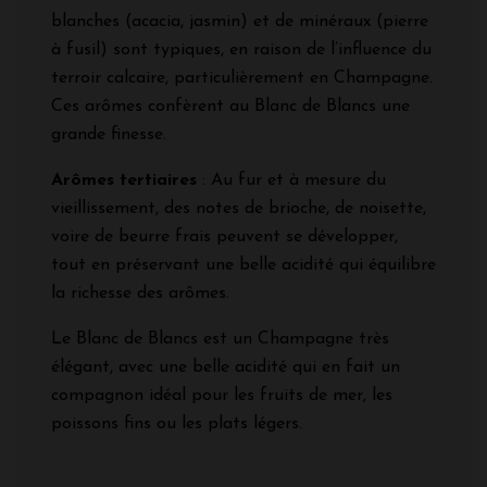
blanches (acacia, jasmin) et de minéraux (pierre
à fusil) sont typiques, en raison de l’influence du
terroir calcaire, particulièrement en Champagne.
Ces arômes confèrent au Blanc de Blancs une
grande finesse.
Arômes tertiaires
: Au fur et à mesure du
vieillissement, des notes de brioche, de noisette,
voire de beurre frais peuvent se développer,
tout en préservant une belle acidité qui équilibre
la richesse des arômes.
Le Blanc de Blancs est un Champagne très
élégant, avec une belle acidité qui en fait un
compagnon idéal pour les fruits de mer, les
poissons fins ou les plats légers.