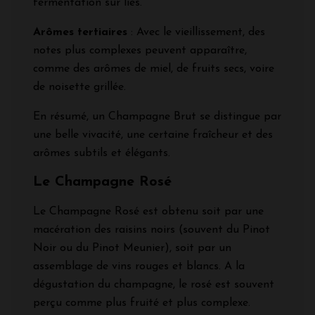
fermentation sur lies.
Arômes tertiaires
: Avec le vieillissement, des
notes plus complexes peuvent apparaître,
comme des arômes de miel, de fruits secs, voire
de noisette grillée.
En résumé, un Champagne Brut se distingue par
une belle vivacité, une certaine fraîcheur et des
arômes subtils et élégants.
Le Champagne Rosé
Le Champagne Rosé est obtenu soit par une
macération des raisins noirs (souvent du Pinot
Noir ou du Pinot Meunier), soit par un
assemblage de vins rouges et blancs. A la
dégustation du champagne, le rosé est souvent
perçu comme plus fruité et plus complexe.