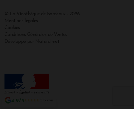
© La Vinothèque de Bordeaux - 2026
Mentions légales
Cookies
Conditions Générales de Ventes
Développé par Natural-net
4.9/5
513 avis
Interdiction de vente de boissons alcooliques aux mineurs de moins de 18
ans
La preuve de majorité de l'acheteur est exigée au moment de la vente en