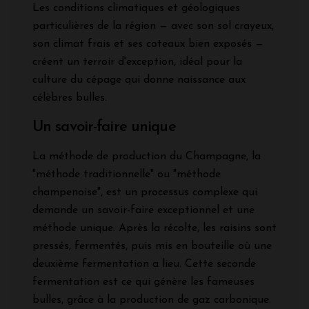
Les conditions climatiques et géologiques
particulières de la région — avec son sol crayeux,
son climat frais et ses coteaux bien exposés —
créent un terroir d'exception, idéal pour la
culture du cépage qui donne naissance aux
célèbres bulles.
Un savoir-faire unique
La méthode de production du Champagne, la
"méthode traditionnelle" ou "méthode
champenoise", est un processus complexe qui
demande un savoir-faire exceptionnel et une
méthode unique. Après la récolte, les raisins sont
pressés, fermentés, puis mis en bouteille où une
deuxième fermentation a lieu. Cette seconde
fermentation est ce qui génère les fameuses
bulles, grâce à la production de gaz carbonique.