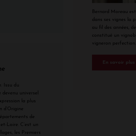
Bernard Moreau est
dans ses vignes la p
au fil des années, d
constitué un vignobl
vigneron perfection..
En savoir plus
ne
. Issu du
e devenu universel
xpression la plus
on d’Origine
épartements de
et-Loire. C’est un
llages, les Premiers