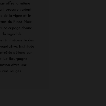
nnay offre la même
u’il procure varient
e de la vigne et le
fant du Pinot Noir.
ci, ce cépage donne
s du vignoble
iré, il nécessite des
végétative. Instituée
ntrôlée s’étend sur
e. Le Bourgogne
tiation offre une
 vins rouges.