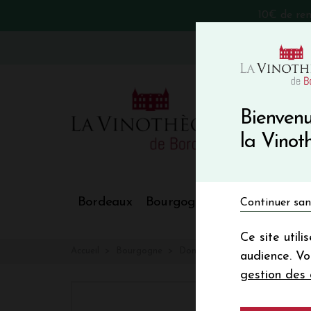
10€ de re
VinoBlog
Bienvenu
la Vino
Bordeaux
Bourgogne
Nos Régions
Continuer san
Ce site util
Accueil
Bourgogne
Domaine BERNARD MOREAU P
audience. V
gestion des 