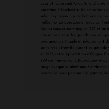
Crus et les Grands Crus. Si le Chardo
partition à l’orchestre, les sensations q
selon la provenance de la bouteille, l’âg
millésime. Le Bourgogne rouge est l’en
Connu sous ce nom depuis 1375 et né i
naissance à tous les grands vins rouge
bourguignon. Fragile et jalousement dés
soins très attentifs durant sa période 
en 1937, cette Appellation d’Origine Co
299 communes de la Bourgogne viticol
rouge évoque la plénitude. Ce vin d’ini
bonne clé pour parcourir la gamme des