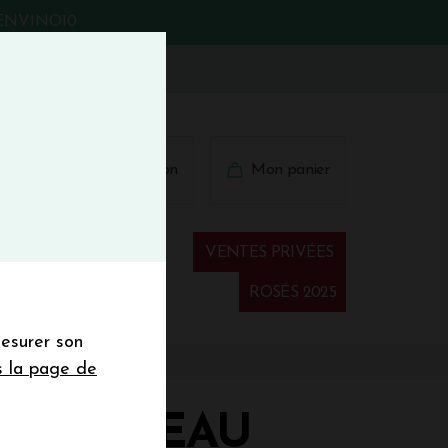
BIENVINO10
fermer
 41 41
Connexion
Mon panier
€
wsletter
VENTES PRIVÉES
Spiritueux
ROSÉS 2025
mesurer son
sletter de la
s la page de
de de 50€ hors
 mois
RD MOREAU