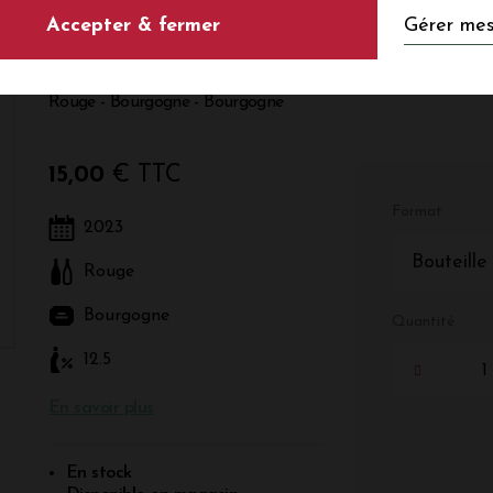
Gérer mes
Accepter & fermer
Pinot Noir 2023
Rouge - Bourgogne - Bourgogne
15,00
€ TTC
Format
2023
Bouteille
Rouge
Bourgogne
Quantité
12.5
En savoir plus
En stock