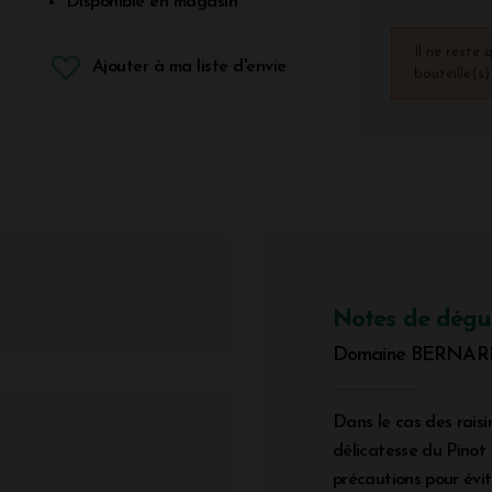
Disponible en magasin
Il ne reste 
Ajouter à ma liste d'envie
bouteille(s
Notes de dégu
Domaine BERNARD
Dans le cas des raisi
délicatesse du Pinot 
précautions pour évit