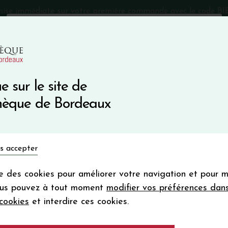
mise immédiate sur votre première commande avec le code 
Catalogue Primeurs 2025
Qui sommes-nous
05 57 10
e sur le site de
Recevez 5
thèque de Bordeaux
en bon d'achat
en vous inscrivant à notre ne
Vins du monde
Primeurs
Bio & Cie
Champagne
s accepter
Votre
email
ise des cookies pour améliorer votre navigation et pour 
En m’abonnant, j’accepte de recevoir la new
inot Noir
ous pouvez à tout moment
modifier vos préférences dan
Vinothèque de Bordeaux.
Minimum de comman
cookies
et interdire ces cookies.
frais de port. Durée de validité d’un
Domaine BERNA