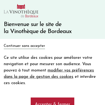
10€ de remise immédiate sur votre première commande
avec le code BIENVINO10
Une question ?
05 57 10 41 41
Bienvenue sur le site de
la Vinothèque de Bordeaux
Recevez 5€
Continuer sans accepter
en bon d'achat
Accueil
Bourgogne
en vous inscrivant à notre newsletter
Ce site utilise des cookies pour améliorer votre
DOMAINE GEANTET-PANSIOT GRAND CRU
navigation et pour mesurer son audience. Vous
Votre
pouvez à tout moment
modifier vos préférences
email
dans la page de gestion des cookies
et interdire
En m’abonnant, j’accepte de recevoir la newsletter de la
ces cookies.
Vinothèque de Bordeaux.
Minimum de commande de 50€ h
frais de port. Durée de validité d’un mois
Accepter & fermer