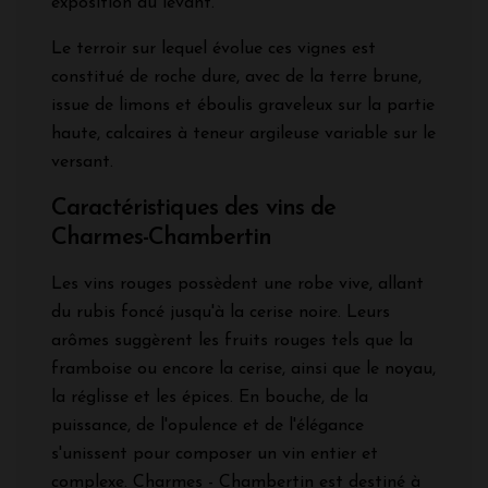
exposition au levant.
Le terroir sur lequel évolue ces vignes est
constitué de roche dure, avec de la terre brune,
issue de limons et éboulis graveleux sur la partie
haute, calcaires à teneur argileuse variable sur le
versant.
Caractéristiques des vins de
Charmes-Chambertin
Les vins rouges possèdent une robe vive, allant
du rubis foncé jusqu'à la cerise noire. Leurs
arômes suggèrent les fruits rouges tels que la
framboise ou encore la cerise, ainsi que le noyau,
la réglisse et les épices. En bouche, de la
puissance, de l'opulence et de l'élégance
s'unissent pour composer un vin entier et
complexe. Charmes - Chambertin est destiné à