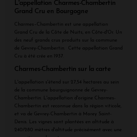
L'appellation Charmes-Chambertin
Grand Cru en Bourgogne
Charmes–Chambertin est une appellation
Grand Cru de la Côte de Nuits, en Côte-d'Or. Un
des neuf grands crus produits sur la commune
de Gevrey-Chambertin. Cette appellation Grand
Cru à été crée en 1937.
Charmes-Chambertin sur la carte
L'appellation s'étend sur 27,54 hectares au sein
de la commune bourguignonne de Gevrey-
Chambertin. L'appellation d'origine Charmes-
Chambertin est reconnue dans la région viticole,
et va de Gevrey-Chambertin à Morey Saint-
Denis. Les vignes sont plantées en altitude à
240/280 mètres d'altitude précisément avec une