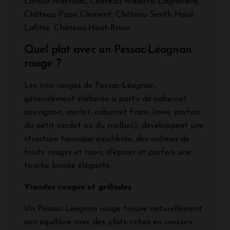
Latour-Martillac, Château Malartic-Lagravière,
Château Pape Clément, Château Smith Haut-
Lafitte, Château Haut-Brion
Quel plat avec un Pessac-Léognan
rouge ?
Les vins rouges de Pessac-Léognan,
généralement élaborés à partir de cabernet
sauvignon, merlot, cabernet franc (avec parfois
du petit verdot ou du malbec), développent une
structure tannique équilibrée, des arômes de
fruits rouges et noirs, d’épices et parfois une
touche boisée élégante.
Viandes rouges et grillades
Un Pessac-Léognan rouge trouve naturellement
son équilibre avec des plats riches en saveurs :