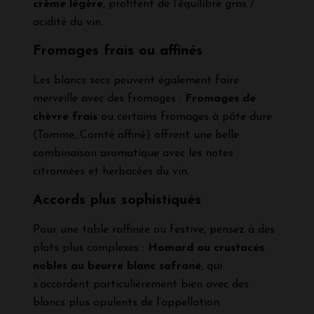
crème légère
, profitent de l’équilibre gras /
acidité du vin.
Fromages frais ou affinés
Les blancs secs peuvent également faire
merveille avec des fromages :
Fromages de
chèvre frais
ou certains fromages à pâte dure
(Tomme, Comté affiné) offrent une belle
combinaison aromatique avec les notes
citronnées et herbacées du vin.
Accords plus sophistiqués
Pour une table raffinée ou festive, pensez à des
plats plus complexes :
Homard ou crustacés
nobles au beurre blanc safrané
, qui
s’accordent particulièrement bien avec des
blancs plus opulents de l’appellation.