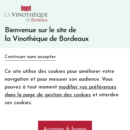
10€ de remise immédiate sur votre première commande
avec le code BIENVINO10
Une question ?
05 57 10 41 41
Bienvenue sur le site de
la Vinothèque de Bordeaux
Recevez 5€
Continuer sans accepter
en bon d'achat
Accueil
Bordeaux
Château HAUT-BRION
en vous inscrivant à notre newsletter
Ce site utilise des cookies pour améliorer votre
navigation et pour mesurer son audience. Vous
Votre
pouvez à tout moment
modifier vos préférences
email
dans la page de gestion des cookies
et interdire
En m’abonnant, j’accepte de recevoir la newsletter de la
ces cookies.
Vinothèque de Bordeaux.
Minimum de commande de 50€ h
frais de port. Durée de validité d’un mois
Accepter & fermer