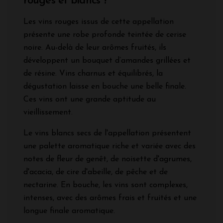
rouges et blancs ?
Les vins rouges issus de cette appellation
présente une robe profonde teintée de cerise
noire. Au-delà de leur arômes fruités, ils
développent un bouquet d’amandes grillées et
de résine. Vins charnus et équilibrés, la
dégustation laisse en bouche une belle finale.
Ces vins ont une grande aptitude au
vieillissement.
Le vins blancs secs de l'appellation présentent
une palette aromatique riche et variée avec des
notes de fleur de genêt, de noisette d'agrumes,
d'acacia, de cire d'abeille, de pêche et de
nectarine. En bouche, les vins sont complexes,
intenses, avec des arômes frais et fruités et une
longue finale aromatique.