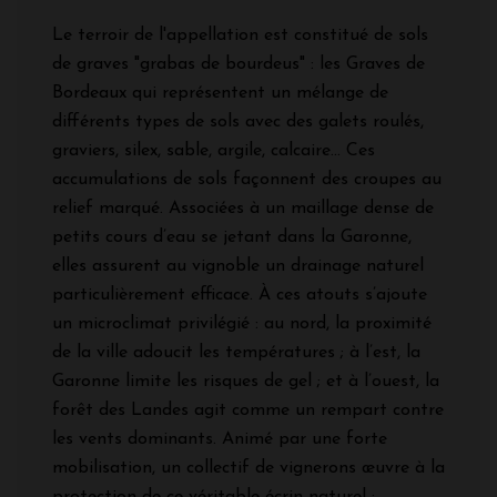
Le terroir de l'appellation est constitué de sols
de graves "grabas de bourdeus" : les Graves de
Bordeaux qui représentent un mélange de
différents types de sols avec des galets roulés,
graviers, silex, sable, argile, calcaire... Ces
accumulations de sols façonnent des croupes au
relief marqué. Associées à un maillage dense de
petits cours d’eau se jetant dans la Garonne,
elles assurent au vignoble un drainage naturel
particulièrement efficace. À ces atouts s’ajoute
un microclimat privilégié : au nord, la proximité
de la ville adoucit les températures ; à l’est, la
Garonne limite les risques de gel ; et à l’ouest, la
forêt des Landes agit comme un rempart contre
les vents dominants. Animé par une forte
mobilisation, un collectif de vignerons œuvre à la
protection de ce véritable écrin naturel :