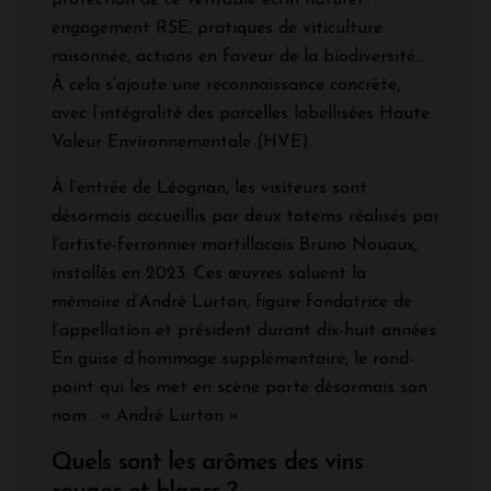
engagement RSE, pratiques de viticulture
raisonnée, actions en faveur de la biodiversité…
À cela s’ajoute une reconnaissance concrète,
avec l’intégralité des parcelles labellisées Haute
Valeur Environnementale (HVE).
À l’entrée de Léognan, les visiteurs sont
désormais accueillis par deux totems réalisés par
l’artiste-ferronnier martillacais Bruno Nouaux,
installés en 2023. Ces œuvres saluent la
mémoire d’André Lurton, figure fondatrice de
l’appellation et président durant dix-huit années.
En guise d’hommage supplémentaire, le rond-
point qui les met en scène porte désormais son
nom : « André Lurton ».
Quels sont les arômes des vins