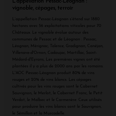
L'appellation Pessac-Léognan :
vignoble, cépages, terroir
L’appellation Pessac-Léognan s’étend sur 1880
hectares avec 56 exploitations viticoles pour 70
Châteaux. Le vignoble évolue autour des
communes de Pessac et de Léognan : Pessac,
Léognan, Mérignac, Talence, Gradignan, Canéjan,
Villenave-d'Ornon, Cadaujac, Martillac, Saint-
Médard-d'Eyrans, Les premières vignes ont été
plantées il y a plus de 2000 ans par les romains.
L'AOC Pessac-Léognan produit 80% de vins
rouges et 20% de vins blancs. Les cépages
cultivés pour les vins rouges sont le Cabernet
Sauvignon, le Merlot, le Cabernet Franc, le Petit
Verdot, le Malbec et le Carmenère. Ceux utilisés
pour produire les vins blancs sont le Sauvignon,
le Sémillon et la Muscadelle.