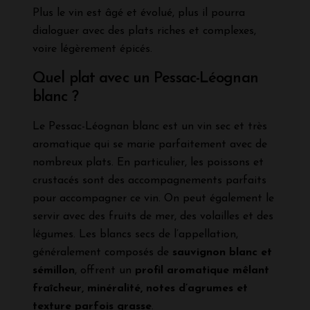
Plus le vin est âgé et évolué, plus il pourra
dialoguer avec des plats riches et complexes,
voire légèrement épicés.
Quel plat avec un Pessac-Léognan
blanc ?
Le Pessac-Léognan blanc est un vin sec et très
aromatique qui se marie parfaitement avec de
nombreux plats. En particulier, les poissons et
crustacés sont des accompagnements parfaits
pour accompagner ce vin. On peut également le
servir avec des fruits de mer, des volailles et des
légumes. Les blancs secs de l’appellation,
généralement composés de
sauvignon blanc et
sémillon
, offrent un
profil aromatique mêlant
fraîcheur, minéralité, notes d’agrumes et
texture parfois grasse
.