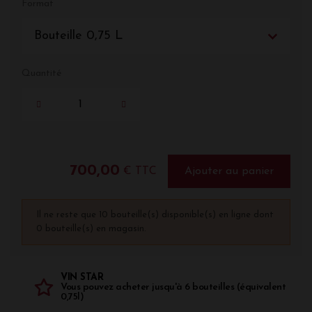
Format
Bouteille 0,75 L
Quantité
700,00
€ TTC
Ajouter au panier
Il ne reste que 10 bouteille(s) disponible(s) en ligne dont
0 bouteille(s) en magasin.
VIN STAR
Vous pouvez acheter jusqu'à 6 bouteilles (équivalent
0,75l)