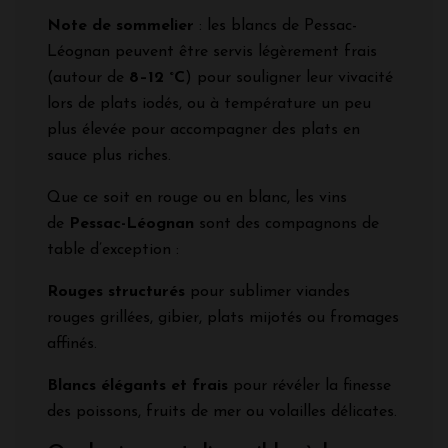
Note de sommelier
: les blancs de Pessac-
Léognan peuvent être servis légèrement frais
(autour de
8–12 °C
) pour souligner leur vivacité
lors de plats iodés, ou à température un peu
plus élevée pour accompagner des plats en
sauce plus riches.
Que ce soit en rouge ou en blanc, les vins
de
Pessac-Léognan
sont des compagnons de
table d’exception :
Rouges structurés
pour sublimer viandes
rouges grillées, gibier, plats mijotés ou fromages
affinés.
Blancs élégants et frais
pour révéler la finesse
des poissons, fruits de mer ou volailles délicates.