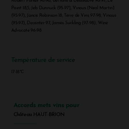
Robert Parker 96-98, Bettane & Desseauve 96-97, Le
Point 18,5, Jeb Dunnuck (95-97), Vinous (Neal Martin)
(95-97), Jancis Robinson 18, Terre de Vins 97-98, Vinous
(95-97), Decanter 97, James Suckling (97-98), Wine
Advocate 96-98
Température de service
17-18°C
Accords mets vins pour
Château HAUT-BRION