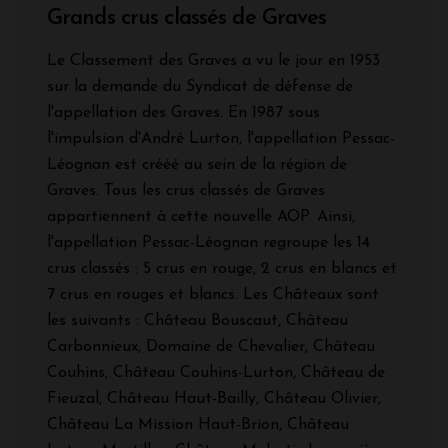
Grands crus classés de Graves
Le Classement des Graves a vu le jour en 1953
sur la demande du Syndicat de défense de
l'appellation des Graves. En 1987 sous
l'impulsion d'André Lurton, l'appellation Pessac-
Léognan est crééé au sein de la région de
Graves. Tous les crus classés de Graves
appartiennent à cette nouvelle AOP. Ainsi,
l'appellation Pessac-Léognan regroupe les 14
crus classés : 5 crus en rouge, 2 crus en blancs et
7 crus en rouges et blancs. Les Châteaux sont
les suivants : Château Bouscaut, Château
Carbonnieux, Domaine de Chevalier, Château
Couhins, Château Couhins-Lurton, Château de
Fieuzal, Château Haut-Bailly, Château Olivier,
Château La Mission Haut-Brion, Château