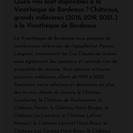
Quels vins sont disponibles à la
Vinothèque de Bordeaux ? Châteaux,
grands millésimes (2016, 2019, 2021...)
à la Vinothèque de Bordeaux
La Vinothèque de Bordeaux vous propose de
nombreuses références de l'appellation Pessac-
Léognan, notamment les Cru Classés de Graves
mais également des premiers et seconds vins de
propriétés de renoms. Vous pouvez retrouver
plusieurs millésimes allant de 1999 à 2023.
Parcourez notre sélection et découvrez en plus
des 14 crus classés de Graves, le Château
Coucheroy, le Château de Rochemorin, le
Château Ferran, le Château Haut-Bergey, le
Château La Louvière, le Château Lafont
Menaut, le Château Larrivet Haut-Brion, le
Château Les Carmes Haut-Brion, le Château