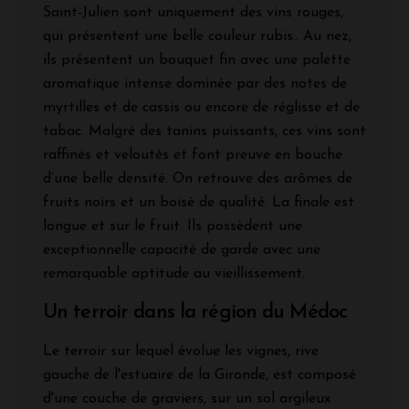
Saint-Julien sont uniquement des vins rouges,
qui présentent une belle couleur rubis.. Au nez,
ils présentent un bouquet fin avec une palette
aromatique intense dominée par des notes de
myrtilles et de cassis ou encore de réglisse et de
tabac. Malgré des tanins puissants, ces vins sont
raffinés et veloutés et font preuve en bouche
d’une belle densité. On retrouve des arômes de
fruits noirs et un boisé de qualité. La finale est
longue et sur le fruit. Ils possèdent une
exceptionnelle capacité de garde avec une
remarquable aptitude au vieillissement.
Un terroir dans la région du Médoc
Le terroir sur lequel évolue les vignes, rive
gauche de l'estuaire de la Gironde, est composé
d'une couche de graviers, sur un sol argileux