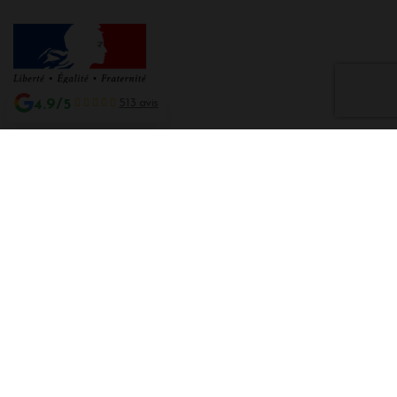
4.9/5
513 avis
Interdiction de vente de boissons alcooliques aux mineurs de moins de 18
ans
La preuve de majorité de l'acheteur est exigée au moment de la vente en
ligne CODE DE LA SANTE PUBLIQUE, ART. L. 3342-1 et L. 3353-3
L'abus d'alcool est dangereux pour la santé. Sachez consommer avec
modération.