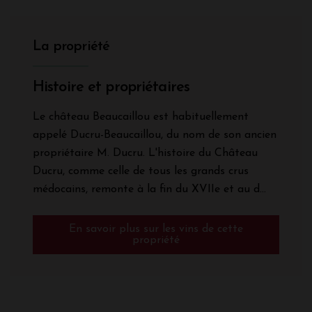
La propriété
Histoire et propriétaires
Le château Beaucaillou est habituellement
appelé Ducru-Beaucaillou, du nom de son ancien
propriétaire M. Ducru. L'histoire du Château
Ducru, comme celle de tous les grands crus
médocains, remonte à la fin du XVIIe et au d...
En savoir plus sur les vins de cette
propriété