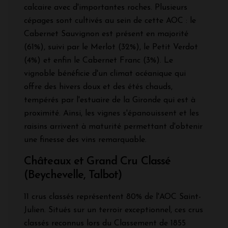
calcaire avec d'importantes roches. Plusieurs
cépages sont cultivés au sein de cette AOC : le
Cabernet Sauvignon est présent en majorité
(61%), suivi par le Merlot (32%), le Petit Verdot
(4%) et enfin le Cabernet Franc (3%). Le
vignoble bénéficie d'un climat océanique qui
offre des hivers doux et des étés chauds,
tempérés par l'estuaire de la Gironde qui est à
proximité. Ainsi, les vignes s'épanouissent et les
raisins arrivent à maturité permettant d'obtenir
une finesse des vins remarquable.
Châteaux et Grand Cru Classé
(Beychevelle, Talbot)
11 crus classés représentent 80% de l'AOC Saint-
Julien. Situés sur un terroir exceptionnel, ces crus
classés reconnus lors du Classement de 1855