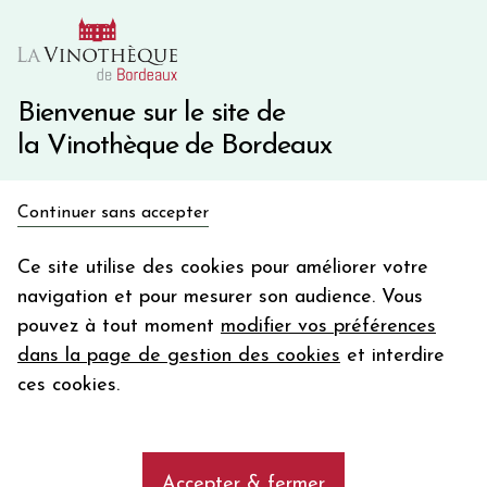
10€ de remise immédiate sur votre première commande
avec le code BIENVINO10
Une question ?
05 57 10 41 41
Bienvenue sur le site de
la Vinothèque de Bordeaux
Recevez 5€
Continuer sans accepter
en bon d'achat
Accueil
Bordeaux
LA CROIX DUCRU-BEAUCAILLOU
en vous inscrivant à notre newsletter
Ce site utilise des cookies pour améliorer votre
navigation et pour mesurer son audience. Vous
Votre
pouvez à tout moment
modifier vos préférences
email
dans la page de gestion des cookies
et interdire
En m’abonnant, j’accepte de recevoir la newsletter de la
ces cookies.
Vinothèque de Bordeaux.
Minimum de commande de 50€ h
frais de port. Durée de validité d’un mois
Accepter & fermer