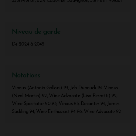
35% Merlot, 62% Cabernet Sauvignon, 3% Petit Verdot
Niveau de garde
De 2024 à 2045
Notations
Vinous (Antonio Galloni) 93, Jeb Dunnuck 94, Vinous
(Neal Martin) 92, Wine Advocate (Lisa Perrotti) 92,
Wine Spectator 90-93, Vinous 93, Decanter 94, James
Suckling 94, Wine Enthusiast 94-96, Wine Advocate 92