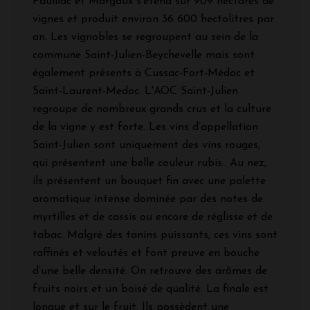
Pauillac et Margaux s'étend sur 909 hectares de
vignes et produit environ 36 600 hectolitres par
an. Les vignobles se regroupent au sein de la
commune Saint-Julien-Beychevelle mais sont
également présents à Cussac-Fort-Médoc et
Saint-Laurent-Medoc. L'AOC Saint-Julien
regroupe de nombreux grands crus et la culture
de la vigne y est forte. Les vins d’appellation
Saint-Julien sont uniquement des vins rouges,
qui présentent une belle couleur rubis.. Au nez,
ils présentent un bouquet fin avec une palette
aromatique intense dominée par des notes de
myrtilles et de cassis ou encore de réglisse et de
tabac. Malgré des tanins puissants, ces vins sont
raffinés et veloutés et font preuve en bouche
d’une belle densité. On retrouve des arômes de
fruits noirs et un boisé de qualité. La finale est
longue et sur le fruit. Ils possèdent une