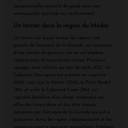
exceptionnelle capacité de garde avec une
remarquable aptitude au vieillissement.
Un terroir dans la région du Médoc
Le terroir sur lequel évolue les vignes, rive
gauche de l'estuaire de la Gironde, est composé
d'une couche de graviers, sur un sol argileux
calcaire avec d'importantes roches. Plusieurs
cépages sont cultivés au sein de cette AOC : le
Cabernet Sauvignon est présent en majorité
(61%), suivi par le Merlot (32%), le Petit Verdot
(4%) et enfin le Cabernet Franc (3%). Le
vignoble bénéficie d'un climat océanique qui
offre des hivers doux et des étés chauds,
tempérés par l'estuaire de la Gironde qui est à
proximité. Ainsi, les vignes s'épanouissent et les
raisins arrivent à maturité permettant d'obtenir