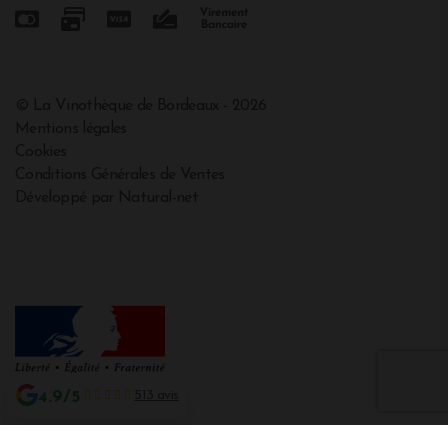
© La Vinothèque de Bordeaux - 2026
Mentions légales
Cookies
Conditions Générales de Ventes
Développé par Natural-net
4.9/5
513 avis
Interdiction de vente de boissons alcooliques aux mineurs de moins de 18