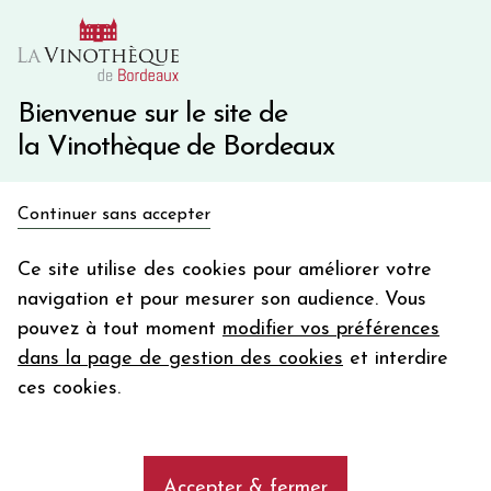
10€ de remise immédiate sur votre première commande
avec le code BIENVINO10
Une question ?
05 57 10 41 41
Bienvenue sur le site de
la Vinothèque de Bordeaux
Recevez 5€
Continuer sans accepter
en bon d'achat
Accueil
Bordeaux Primeurs 2025
LES FIEFS DE LAGRANGE
en vous inscrivant à notre newsletter
Ce site utilise des cookies pour améliorer votre
navigation et pour mesurer son audience. Vous
Votre
pouvez à tout moment
modifier vos préférences
email
dans la page de gestion des cookies
et interdire
En m’abonnant, j’accepte de recevoir la newsletter de la
ces cookies.
Vinothèque de Bordeaux.
Minimum de commande de 50€ h
frais de port. Durée de validité d’un mois
Accepter & fermer