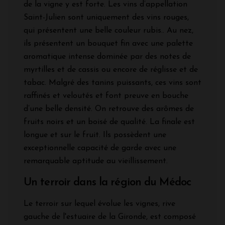
de la vigne y est forte. Les vins d’appellation
Saint-Julien sont uniquement des vins rouges,
qui présentent une belle couleur rubis.. Au nez,
ils présentent un bouquet fin avec une palette
aromatique intense dominée par des notes de
myrtilles et de cassis ou encore de réglisse et de
tabac. Malgré des tanins puissants, ces vins sont
raffinés et veloutés et font preuve en bouche
d’une belle densité. On retrouve des arômes de
fruits noirs et un boisé de qualité. La finale est
longue et sur le fruit. Ils possèdent une
exceptionnelle capacité de garde avec une
remarquable aptitude au vieillissement.
Un terroir dans la région du Médoc
Le terroir sur lequel évolue les vignes, rive
gauche de l'estuaire de la Gironde, est composé