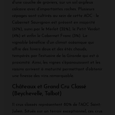
d'une couche de graviers, sur un sol argileux
calcaire avec d'importantes roches. Plusieurs
cépages sont cultivés au sein de cette AOC : le
Cabernet Sauvignon est présent en majorité
(61%), suivi par le Merlot (32%), le Petit Verdot
(4%) et enfin le Cabernet Franc (3%). Le
vignoble bénéficie d'un climat océanique qui
offre des hivers doux et des étés chauds,
tempérés par l'estuaire de la Gironde qui est à
proximité. Ainsi, les vignes s'épanouissent et les
raisins arrivent à maturité permettant d'obtenir
une finesse des vins remarquable.
Châteaux et Grand Cru Classé
(Beychevelle, Talbot)
11 crus classés représentent 80% de l'AOC Saint-
Julien. Situés sur un terroir exceptionnel, ces crus