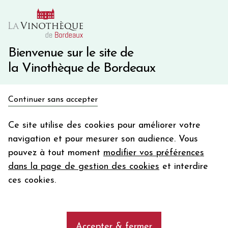
10€ de remise immédiate sur votre première commande
avec le code BIENVINO10
Une question ?
05 57 10 41 41
Bienvenue sur le site de
la Vinothèque de Bordeaux
Recevez 5€
Continuer sans accepter
en bon d'achat
Accueil
Bordeaux Primeurs 2025
en vous inscrivant à notre newsletter
Ce site utilise des cookies pour améliorer votre
LE PETIT LION DU MARQUIS DE LAS CASES
navigation et pour mesurer son audience. Vous
Votre
pouvez à tout moment
modifier vos préférences
email
dans la page de gestion des cookies
et interdire
En m’abonnant, j’accepte de recevoir la newsletter de la
ces cookies.
Vinothèque de Bordeaux.
Minimum de commande de 50€ h
frais de port. Durée de validité d’un mois
Accepter & fermer