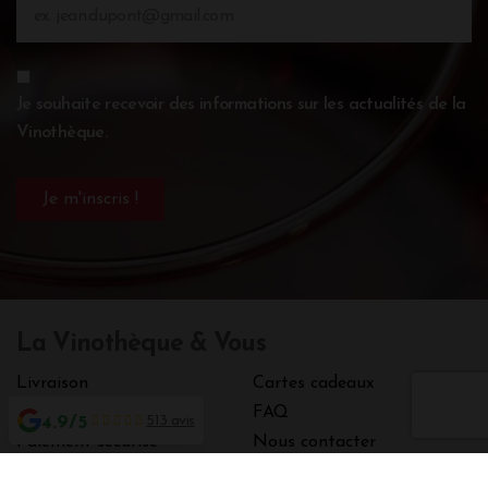
Je souhaite recevoir des informations sur les actualités de la
Vinothèque.
La Vinothèque & Vous
Livraison
Cartes cadeaux
Qui sommes-nous
FAQ
4.9/5
513 avis
Paiement sécurisé
Nous contacter
Vente en primeurs
Nos actualités