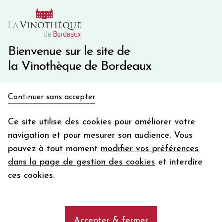
10€ de remise immédiate sur votre première commande
avec le code BIENVINO10
Une question ?
05 57 10 41 41
Bienvenue sur le site de
la Vinothèque de Bordeaux
Recevez 5€
Continuer sans accepter
en bon d'achat
Accueil
Propriétés
CHÂTEAU BOUSCAUT
en vous inscrivant à notre newsletter
Ce site utilise des cookies pour améliorer votre
navigation et pour mesurer son audience. Vous
Votre
pouvez à tout moment
modifier vos préférences
email
Les vins de la propriété CHÂTEAU
dans la page de gestion des cookies
et interdire
BOUSCAUT, Grand Cru Classé Graves
En m’abonnant, j’accepte de recevoir la newsletter de la
ces cookies.
depuis 1953
Vinothèque de Bordeaux.
Minimum de commande de 50€ h
frais de port. Durée de validité d’un mois
add
Accepter & fermer