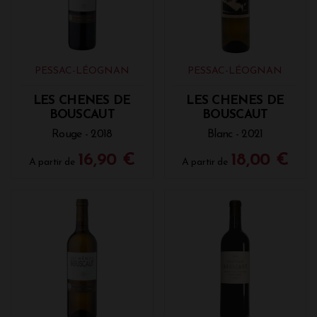
Cantenac et de Climens, Desmirail, ou encore
Durfort-Vivens, le Château Bouscaut est ensuite
transmis en 1992 à Sophie Lurton et son frère
Louis qui lui revend rapidement ses parts. Sophie
Lurton gère actuellement avec Laurent Cogombles,
PESSAC-LÉOGNAN
PESSAC-LÉOGNAN
son mari ancien président de l'appellation Pessac-
Léognan, ce beau domaine aux portes de Bordeaux.
La propriété est caractérisée exploitation à Haute
LES CHENES DE
LES CHENES DE
Valeur Environnementale de niveau 3 depuis 2018
BOUSCAUT
BOUSCAUT
et le vignoble tend vers une conversion biologique
Rouge - 2018
Blanc - 2021
pour obtenir le label d'ici 2023.
16,90 €
18,00 €
A partir de
A partir de
Les vins blancs et rouges du Château
Bouscaut
Château Bouscaut propose son premier vin : le
Château Bouscaut en blanc à partir du terroir
d'argiles sur socle calcaire, et en rouge original par
sa composition mêlant merlot, cabernet sauvignon,
une petite partie de malbec et petit verdot. Son
second vin, "Les Chênes de Château Bouscaut" est
également proposé en blanc et en rouge. Son nom
fait référence aux chênes plusieurs fois centenaires