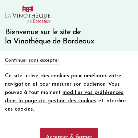
10€ de remise immédiate sur votre première commande
avec le code BIENVINO10
Une question ?
05 57 10 41 41
Bienvenue sur le site de
la Vinothèque de Bordeaux
Recevez 5€
Continuer sans accepter
en bon d'achat
Accueil
Bordeaux
Moulis-en-Médoc
en vous inscrivant à notre newsletter
Ce site utilise des cookies pour améliorer votre
navigation et pour mesurer son audience. Vous
Votre
pouvez à tout moment
modifier vos préférences
email
Découvrez notre sélection de vins
dans la page de gestion des cookies
et interdire
rouges de l'appellation Moulis-en-
En m’abonnant, j’accepte de recevoir la newsletter de la
ces cookies.
Médoc
Vinothèque de Bordeaux.
Minimum de commande de 50€ h
frais de port. Durée de validité d’un mois
add
Accepter & fermer