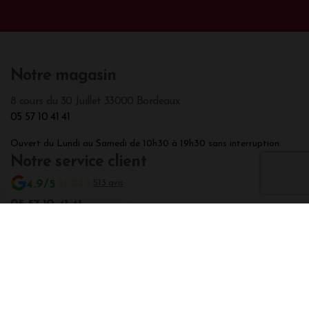
Réglez vos achats en toute sérénité par carte
bancaire.
Satisfait ?
Si votre commande ne vous convient pas, vous
pouvez nous la retourner
Programme fidélité
Convertissez vos points fidélité en bon d'achat.
4.9/5
513 avis
Notre magasin
8 cours du 30 Juillet 33000 Bordeaux
05 57 10 41 41