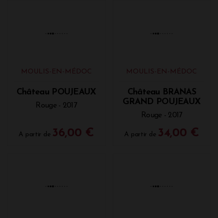
MOULIS-EN-MÉDOC
MOULIS-EN-MÉDOC
LA SALLE DE
Château
Château POUJEAUX
MAUCAILLOU
Rouge - 2014
Rouge - 2017
14,00 €
26,90 €
A partir de
A partir de
MOULIS-EN-MÉDOC
MOULIS-EN-MÉDOC
Château POUJEAUX
Château BRANAS