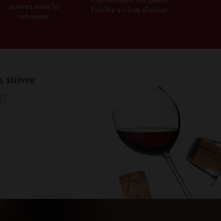
Convertissez vos points
pouvez nous la
fidélité en bon d'achat.
retourner
 suivre