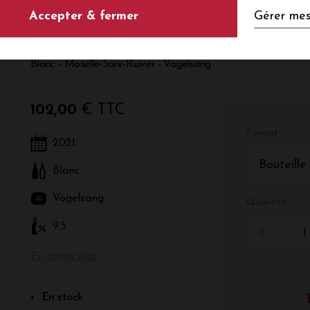
Gérer mes
Accepter & fermer
KABINETT 2021
Blanc - Moselle-Sare-Ruwer - Vogelsang
102,00
€ TTC
Format
2021
Bouteille
Blanc
Vogelsang
Quantité
9.5
En savoir plus
En stock