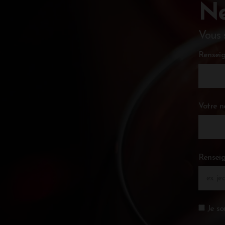
Ne
Vous 
Renseig
Votre 
Renseig
Je so