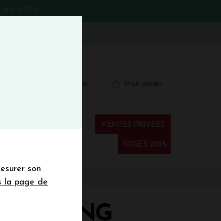
BIENVINO10
fermer
 41 41
Connexion
Mon panier
€
wsletter
VENTES PRIVÉES
Spiritueux
ROSÉS 2025
mesurer son
sletter de la
s la page de
de de 50€ hors
 mois
RIESLING