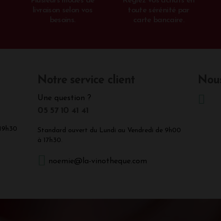
Plusieurs modes de
Réglez vos achats en
livraison selon vos
toute sérénité par
besoins.
carte bancaire.
Notre service client
Nous
Une question ?
05 57 10 41 41
 19h30
Standard ouvert du Lundi au Vendredi de 9h00
à 17h30.
noemie@la-vinotheque.com