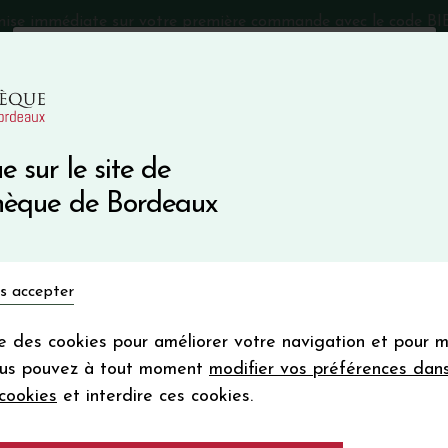
mise immédiate sur votre première commande avec le code 
Catalogue Primeurs 2025
Qui sommes-nous
05 57 10
e sur le site de
Recevez 5
thèque de Bordeaux
en bon d'achat
en vous inscrivant à notre ne
Vins du monde
Primeurs
Bio & Cie
Champagne
s accepter
Votre
email
ise des cookies pour améliorer votre navigation et pour 
En m’abonnant, j’accepte de recevoir la new
NG KABINETT
ous pouvez à tout moment
modifier vos préférences dan
Vinothèque de Bordeaux.
Minimum de comman
cookies
et interdire ces cookies.
frais de port. Durée de validité d’un
DOMANE SERRIG 