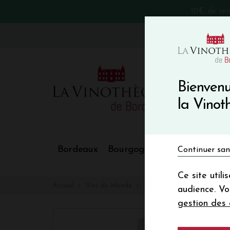
10€ de re
VinoBlog
Bienvenu
la Vino
Bordeaux
Bourgogne
Nos Régions
Continuer san
Ce site util
Accueil
Vins du Monde
DOMANE SERRIG RIESLI
audience. V
gestion des 