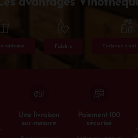
Les avantages Vinothèqu
s cadeaux
Cadeaux d'entr
Fidélité
Une livraison
Paiement 100
sur-mesure
sécurisé
e
v