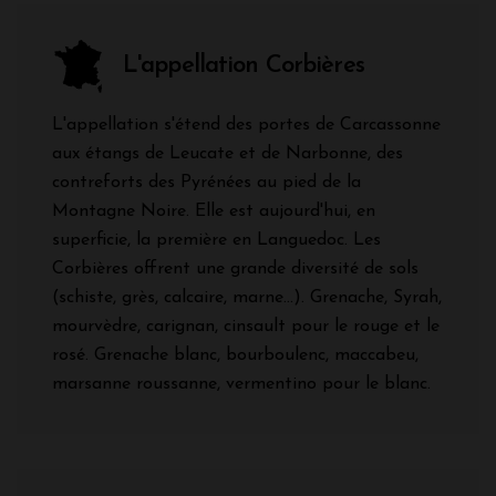
L'appellation Corbières
L'appellation s'étend des portes de Carcassonne
aux étangs de Leucate et de Narbonne, des
contreforts des Pyrénées au pied de la
Montagne Noire. Elle est aujourd'hui, en
superficie, la première en Languedoc. Les
Corbières offrent une grande diversité de sols
(schiste, grès, calcaire, marne...). Grenache, Syrah,
mourvèdre, carignan, cinsault pour le rouge et le
rosé. Grenache blanc, bourboulenc, maccabeu,
marsanne roussanne, vermentino pour le blanc.