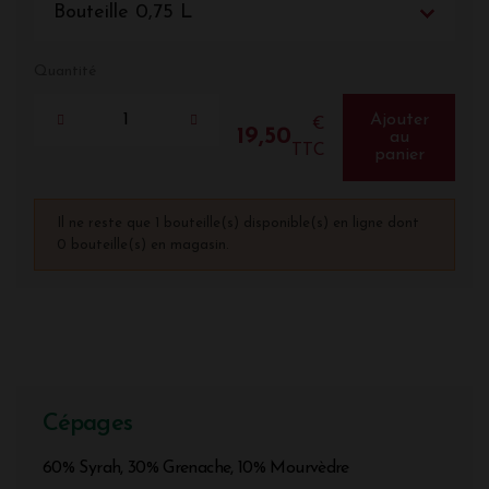
Bouteille 0,75 L
Quantité
Ajouter
€
19,50
au
TTC
panier
Il ne reste que 1 bouteille(s) disponible(s) en ligne dont
0 bouteille(s) en magasin.
Cépages
60% Syrah, 30% Grenache, 10% Mourvèdre