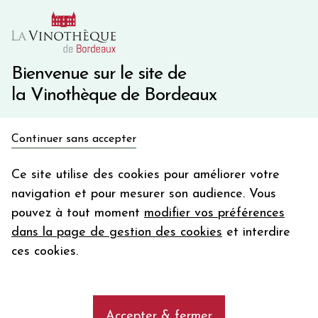
10€ de remise immédiate sur votre première commande
avec le code BIENVINO10
Une question ?
05 57 10 41 41
Bienvenue sur le site de
la Vinothèque de Bordeaux
Recevez 5€
Continuer sans accepter
en bon d'achat
Accueil
Nos Régions
CALMEL & JOSEPH Le Roc
en vous inscrivant à notre newsletter
Ce site utilise des cookies pour améliorer votre
navigation et pour mesurer son audience. Vous
Votre
pouvez à tout moment
modifier vos préférences
email
dans la page de gestion des cookies
et interdire
En m’abonnant, j’accepte de recevoir la newsletter de la
ces cookies.
Vinothèque de Bordeaux.
Minimum de commande de 50€ h
frais de port. Durée de validité d’un mois
Accepter & fermer