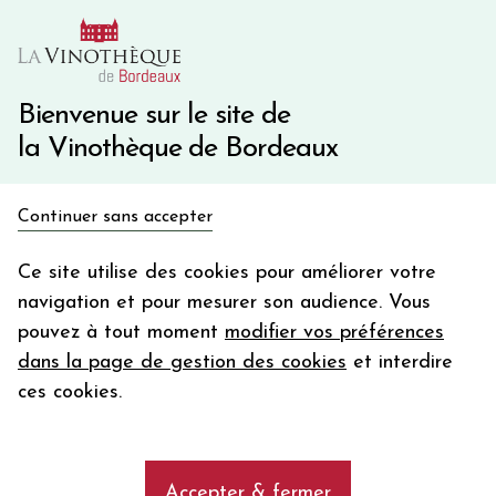
10€ de remise immédiate sur votre première commande
avec le code BIENVINO10
Une question ?
05 57 10 41 41
Bienvenue sur le site de
la Vinothèque de Bordeaux
Recevez 5€
Continuer sans accepter
en bon d'achat
Accueil
Nos Régions
DOMAINE MATIGNON GOURMANDISE
en vous inscrivant à notre newsletter
Ce site utilise des cookies pour améliorer votre
navigation et pour mesurer son audience. Vous
Votre
pouvez à tout moment
modifier vos préférences
email
dans la page de gestion des cookies
et interdire
En m’abonnant, j’accepte de recevoir la newsletter de la
ces cookies.
Vinothèque de Bordeaux.
Minimum de commande de 50€ h
frais de port. Durée de validité d’un mois
Accepter & fermer