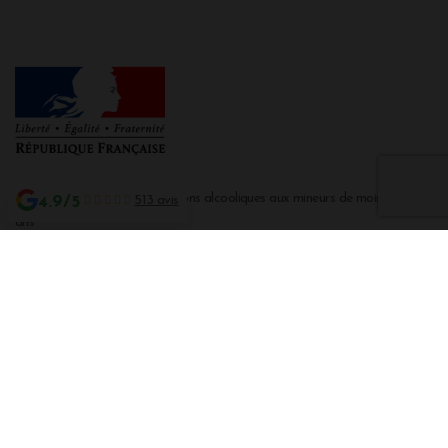
Interdiction de vente de boissons alcooliques aux mineurs de moins de 18
4.9/5
513 avis
ans
La preuve de majorité de l'acheteur est exigée au moment de la vente en
ligne CODE DE LA SANTE PUBLIQUE, ART. L. 3342-1 et L. 3353-3
L'abus d'alcool est dangereux pour la santé. Sachez consommer avec
modération.