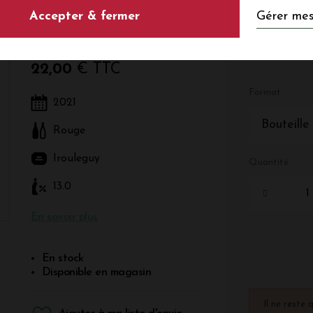
Gérer mes
Accepter & fermer
Rouge - Sud-Ouest - Irouleguy
22,00
€ TTC
Format
2021
Bouteille
Rouge
Irouleguy
Quantité
13.0
En savoir plus
En stock
Disponible en magasin
Il ne reste 