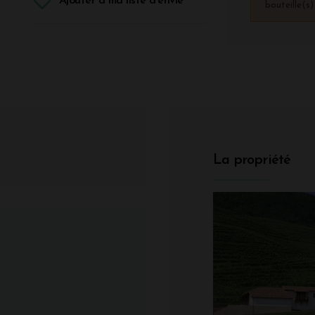
Ajouter à ma liste d'envie
bouteille(s
La propriété