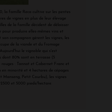
, la famille Reca cultive sur les pentes
res de vignes en plus de leur élevage
illes de la famille décident de délaisser
le pour produire elles-mêmes vins et
et son compagnon gèrent les vignes, les
occupe de la viande et du fromage
Aujourd'hui le vignoble qui s'est
s dont 80% sont en terrasse (5
 rouges : Tannat et Cabernet Franc et
 en minorité et 4 hectares de cépages
it Manseng, Petit Courbu), les vignes
 2500 et 5000 pieds/hectare.