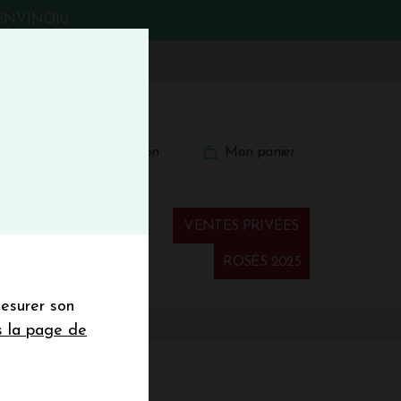
BIENVINO10
fermer
 41 41
Connexion
Mon panier
€
wsletter
VENTES PRIVÉES
Spiritueux
ROSÉS 2025
mesurer son
sletter de la
s la page de
de de 50€ hors
 mois
1