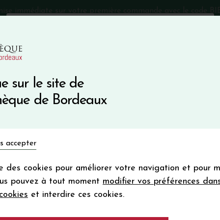
mise immédiate sur votre première commande avec le code 
Catalogue Primeurs 2025
Qui sommes-nous
05 57 10
e sur le site de
Recevez 5
thèque de Bordeaux
en bon d'achat
en vous inscrivant à notre ne
Vins du monde
Primeurs
Bio & Cie
Champagne
s accepter
Votre
email
ise des cookies pour améliorer votre navigation et pour 
En m’abonnant, j’accepte de recevoir la new
ous pouvez à tout moment
modifier vos préférences dan
Vinothèque de Bordeaux.
Minimum de comman
cookies
et interdire ces cookies.
frais de port. Durée de validité d’un
BORDAXURIA 202