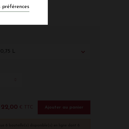
 préférences
 0,75 L
22,00
€ TTC
Ajouter au panier
que 6 bouteille(s) disponible(s) en ligne dont 6