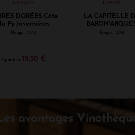
MORGON
LIMOUX
RRES DORÉES Côte
LA CAPITELLE 
du Py Javernières
BARON'ARQUE
Rouge - 2021
Rouge - 2014
19,50 €
A partir de
Les avantages Vinothèqu