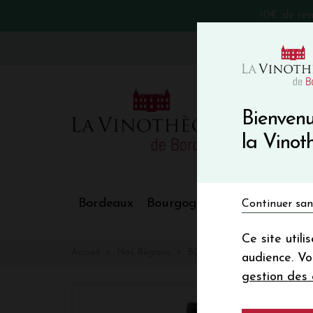
10€ de re
VinoBlog
Bienvenu
la Vino
Bordeaux
Bourgogne
Nos Régions
Continuer san
Ce site util
Accueil
Nos Régions
BORDAXURIA
audience. V
gestion des 