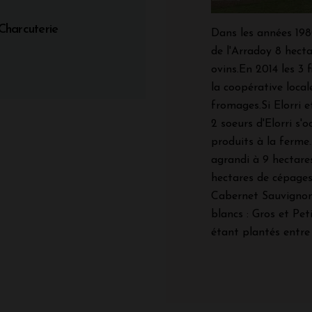
Charcuterie
Dans les années 1980
de l'Arradoy 8 hecta
ovins.
En 2014 les 3 f
la coopérative loca
fromages.
Si Elorri 
2 soeurs d'Elorri s'
produits à la ferme.
agrandi à 9 hectare
hectares de cépages
Cabernet Sauvignon
blancs : Gros et Pet
étant plantés entre