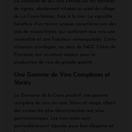
Le Domaine de la Croix s'étend sur 90 hectares
de vignes, idéalement situées au pied du village
de La Croix-Valmer, face à la mer. Le vignoble
bénéficie d'un terroir unique, caractérisé par des
sols de micaschistes, qui confèrent aux vins une
minéralité et une fraîcheur remarquables. Cette
situation privilégiée, au cœur de l'AOC Côtes de
Provence, est un atout majeur pour la
production de vins de grande qualité.
Une Gamme de Vins Complexes et
Variés
Le Domaine de la Croix produit une gamme
complète de vins, en rosé, blanc et rouge, allant
des cuvées les plus décontractées aux plus
gastronomiques. Les vins rosés sont
particulièrement réputés pour leur élégance et