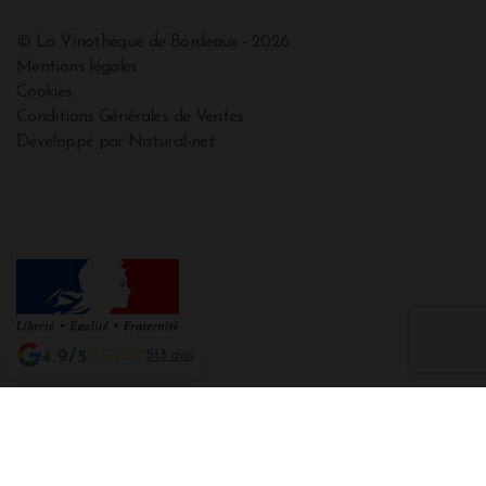
© La Vinothèque de Bordeaux - 2026
Mentions légales
Cookies
Conditions Générales de Ventes
Développé par Natural-net
4.9/5
513 avis
Interdiction de vente de boissons alcooliques aux mineurs de moins de 18
ans
La preuve de majorité de l'acheteur est exigée au moment de la vente en
ligne CODE DE LA SANTE PUBLIQUE, ART. L. 3342-1 et L. 3353-3