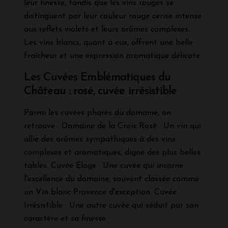
leur finesse, tandis que les vins rouges se
distinguent par leur couleur rouge cerise intense
aux reflets violets et leurs arômes complexes.
Les vins blancs, quant à eux, offrent une belle
fraîcheur et une expression aromatique délicate.
Les Cuvées Emblématiques du
Château : rosé, cuvée irrésistible
Parmi les cuvées phares du domaine, on
retrouve : Domaine de la Croix Rosé : Un vin qui
allie des arômes sympathiques à des vins
complexes et aromatiques, digne des plus belles
tables. Cuvée Éloge : Une cuvée qui incarne
l'excellence du domaine, souvent classée comme
un Vin blanc Provence d'exception. Cuvée
Irrésistible : Une autre cuvée qui séduit par son
caractère et sa finesse.