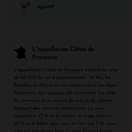
Apéritif
L'appellation Côtes de
Provence
L'appellation Côtes de Provence s'étend sur plus
de 20 000 ha sur 3 départements : le Var, les
Bouches du Rhône et une enclave dans les Alpes
Maritimes, qui regroupe 84 communes. La taille
du territoire et la variété de sols et de climats,
donnent des vins très hétéroclites. Le rosé
représente 75 % de la récolte, le rouge atteint
20 % et le blanc plus rare, ne fait que 5 %, mais
n'en est pas moins bon. Le rosé frais et fruité