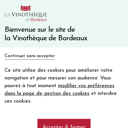
10€ de remise immédiate sur votre première commande
avec le code BIENVINO10
Une question ?
05 57 10 41 41
Bienvenue sur le site de
la Vinothèque de Bordeaux
Recevez 5€
Continuer sans accepter
en bon d'achat
Accueil
Nos Régions
en vous inscrivant à notre newsletter
Ce site utilise des cookies pour améliorer votre
DOMAINE DE LA CROIX CUVEE IRRESISTIBLE
navigation et pour mesurer son audience. Vous
Votre
pouvez à tout moment
modifier vos préférences
email
dans la page de gestion des cookies
et interdire
En m’abonnant, j’accepte de recevoir la newsletter de la
ces cookies.
Vinothèque de Bordeaux.
Minimum de commande de 50€ h
frais de port. Durée de validité d’un mois
Accepter & fermer