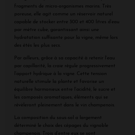
fragments de micro-organismes marins. Très
poreuse, elle agit comme un réservoir naturel
capable de stocker entre 300 et 400 litres d’eau
par mètre cube, garantissant ainsi une
hydratation suffisante pour la vigne, même lors
des étés les plus secs.
Par ailleurs, grâce à sa capacité à retenir l’eau
par capillarité, la craie régule progressivement
l’apport hydrique à la vigne. Cette tension
naturelle stimule la plante et favorise un
équilibre harmonieux entre l’acidité, le sucre et
les composés aromatiques, éléments qui se
révèleront pleinement dans le vin champenois.
La composition du sous-sol a largement
déterminé le choix des cépages du vignoble
champenois. Trois d’entre eux se sont