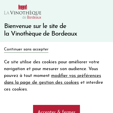
10€ de remise immédiate sur votre première commande
avec le code BIENVINO10
Une question ?
05 57 10 41 41
Bienvenue sur le site de
la Vinothèque de Bordeaux
Recevez 5€
Continuer sans accepter
en bon d'achat
Accueil
Champagne
Champagne RUINART - Brut
en vous inscrivant à notre newsletter
Ce site utilise des cookies pour améliorer votre
navigation et pour mesurer son audience. Vous
Votre
pouvez à tout moment
modifier vos préférences
email
dans la page de gestion des cookies
et interdire
En m’abonnant, j’accepte de recevoir la newsletter de la
ces cookies.
Vinothèque de Bordeaux.
Minimum de commande de 50€ h
frais de port. Durée de validité d’un mois
Accepter & fermer