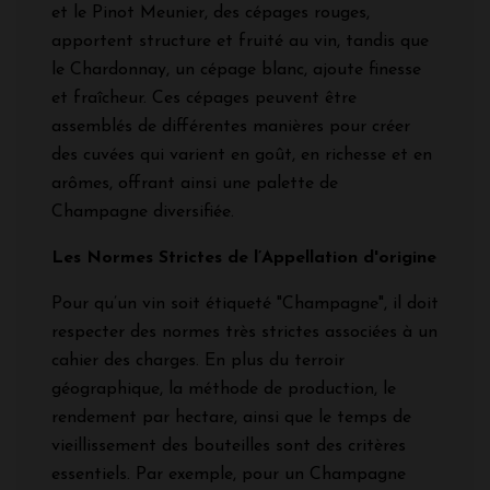
et le Pinot Meunier, des cépages rouges,
apportent structure et fruité au vin, tandis que
le Chardonnay, un cépage blanc, ajoute finesse
et fraîcheur. Ces cépages peuvent être
assemblés de différentes manières pour créer
des cuvées qui varient en goût, en richesse et en
arômes, offrant ainsi une palette de
Champagne diversifiée.
Les Normes Strictes de l’Appellation d'origine
Pour qu’un vin soit étiqueté "Champagne", il doit
respecter des normes très strictes associées à un
cahier des charges. En plus du terroir
géographique, la méthode de production, le
rendement par hectare, ainsi que le temps de
vieillissement des bouteilles sont des critères
essentiels. Par exemple, pour un Champagne