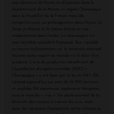
aux alentours de Reims et d’Epernay dans le
département de la Marne en région Champagne
dans le Nord Est de la France mais elle
comporte aussi un prolongement dans l’Aisne, la
Seine-et-Marne et la Haute-Marne et une
implantation dans l’Aube. Le champagne est
une véritable spécialité française. Son vignoble
se trouve exclusivement sur le territoire national.
Aucune autre région au monde n’a le droit d’en
produire. L’aire de production bénéficiant de
l’Appellation d’origine contrôlée (AOC) «
Champagne » a été fixée par la loi en 1927. Elle
s’étend aujourd’hui sur près de 34 300 hectares
et englobe 319 communes, également désignées
sous le nom de « crus ». On parle souvent de la
diversité des terroirs à travers les crus, mais
pour les vignerons champenois, cette richesse se