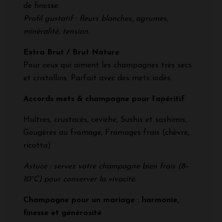
de finesse.
Profil gustatif : fleurs blanches, agrumes,
minéralité, tension.
Extra Brut / Brut Nature
Pour ceux qui aiment les champagnes très secs
et cristallins. Parfait avec des mets iodés.
Accords mets & champagne pour l’apéritif
Huîtres, crustacés, ceviche, Sushis et sashimis,
Gougères au fromage, Fromages frais (chèvre,
ricotta)
Astuce : servez votre champagne bien frais (8–
10°C) pour conserver la vivacité.
Champagne pour un mariage : harmonie,
finesse et générosité