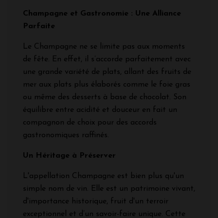
Champagne et Gastronomie : Une Alliance
Parfaite
Le Champagne ne se limite pas aux moments
de fête. En effet, il s’accorde parfaitement avec
une grande variété de plats, allant des fruits de
mer aux plats plus élaborés comme le foie gras
ou même des desserts à base de chocolat. Son
équilibre entre acidité et douceur en fait un
compagnon de choix pour des accords
gastronomiques raffinés.
Un Héritage à Préserver
L'appellation Champagne est bien plus qu'un
simple nom de vin. Elle est un patrimoine vivant,
d'importance historique, fruit d'un terroir
exceptionnel et d’un savoir-faire unique. Cette