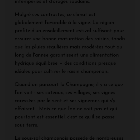
intempéries et d’orages soudains.
Malgré ces contrastes, ce climat est
globalement favorable à la vigne. La région
profite d’un ensoleillement estival suffisant pour
assurer une bonne maturation des raisins, tandis
que les pluies régulières mais modérées tout au
long de l'année garantissent une alimentation
hydrique équilibrée — des conditions presque
idéales pour cultiver le raisin champenois.
Quand on parcourt la Champagne, il y a ce que
l’on voit : ses coteaux, ses villages, ses vignes
caressées par le vent et ses vignerons qui s'y
affairent... Mais ce que l’on ne voit pas et qui
pourtant est essentiel, c’est ce qu’il se passe
sous terre.
Le sous-sol champenois possède de nombreuses