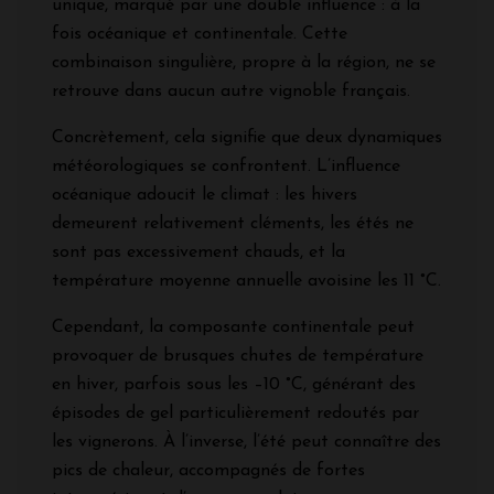
unique, marqué par une double influence : à la
fois océanique et continentale. Cette
combinaison singulière, propre à la région, ne se
retrouve dans aucun autre vignoble français.
Concrètement, cela signifie que deux dynamiques
météorologiques se confrontent. L’influence
océanique adoucit le climat : les hivers
demeurent relativement cléments, les étés ne
sont pas excessivement chauds, et la
température moyenne annuelle avoisine les 11 °C.
Cependant, la composante continentale peut
provoquer de brusques chutes de température
en hiver, parfois sous les –10 °C, générant des
épisodes de gel particulièrement redoutés par
les vignerons. À l’inverse, l’été peut connaître des
pics de chaleur, accompagnés de fortes