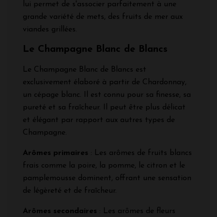
lui permet de s'associer parfaitement à une
grande variété de mets, des fruits de mer aux
viandes grillées.
Le Champagne Blanc de Blancs
Le Champagne Blanc de Blancs est
exclusivement élaboré à partir de Chardonnay,
un cépage blanc. Il est connu pour sa finesse, sa
pureté et sa fraîcheur. Il peut être plus délicat
et élégant par rapport aux autres types de
Champagne.
Arômes primaires
: Les arômes de fruits blancs
frais comme la poire, la pomme, le citron et le
pamplemousse dominent, offrant une sensation
de légèreté et de fraîcheur.
Arômes secondaires
: Les arômes de fleurs