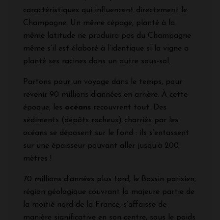
caractéristiques qui influencent directement le
Champagne. Un même cépage, planté à la
même latitude ne produira pas du Champagne
même s’il est élaboré à l’identique si la vigne a
planté ses racines dans un autre sous-sol.
Partons pour un voyage dans le temps, pour
revenir 90 millions d’années en arrière. À cette
époque, les
océans
recouvrent tout. Des
sédiments (dépôts rocheux) charriés par les
océans se déposent sur le fond : ils s’entassent
sur une épaisseur pouvant aller jusqu’à 200
mètres !
70 millions d’années plus tard, le Bassin parisien,
région géologique couvrant la majeure partie de
la moitié nord de la France, s’affaisse de
manière significative en son centre, sous le poids