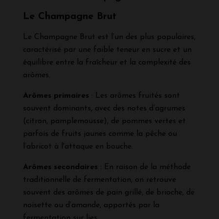
Le Champagne Brut
Le Champagne Brut est l’un des plus populaires,
caractérisé par une faible teneur en sucre et un
équilibre entre la fraîcheur et la complexité des
arômes.
Arômes primaires
: Les arômes fruités sont
souvent dominants, avec des notes d’agrumes
(citron, pamplemousse), de pommes vertes et
parfois de fruits jaunes comme la pêche ou
l’abricot à l'attaque en bouche.
Arômes secondaires
: En raison de la méthode
traditionnelle de fermentation, on retrouve
souvent des arômes de pain grillé, de brioche, de
noisette ou d’amande, apportés par la
fermentation sur lies.