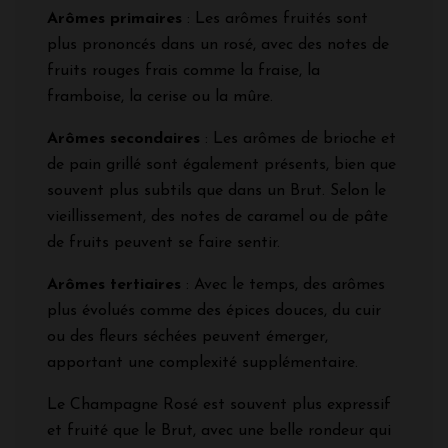
Arômes primaires
: Les arômes fruités sont
plus prononcés dans un rosé, avec des notes de
fruits rouges frais comme la fraise, la
framboise, la cerise ou la mûre.
Arômes secondaires
: Les arômes de brioche et
de pain grillé sont également présents, bien que
souvent plus subtils que dans un Brut. Selon le
vieillissement, des notes de caramel ou de pâte
de fruits peuvent se faire sentir.
Arômes tertiaires
: Avec le temps, des arômes
plus évolués comme des épices douces, du cuir
ou des fleurs séchées peuvent émerger,
apportant une complexité supplémentaire.
Le Champagne Rosé est souvent plus expressif
et fruité que le Brut, avec une belle rondeur qui