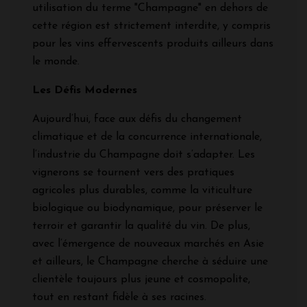
utilisation du terme "Champagne" en dehors de
cette région est strictement interdite, y compris
pour les vins effervescents produits ailleurs dans
le monde.
Les Défis Modernes
Aujourd’hui, face aux défis du changement
climatique et de la concurrence internationale,
l’industrie du Champagne doit s’adapter. Les
vignerons se tournent vers des pratiques
agricoles plus durables, comme la viticulture
biologique ou biodynamique, pour préserver le
terroir et garantir la qualité du vin. De plus,
avec l’émergence de nouveaux marchés en Asie
et ailleurs, le Champagne cherche à séduire une
clientèle toujours plus jeune et cosmopolite,
tout en restant fidèle à ses racines.