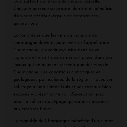
joue surtout au niveau de chaque parcelle.
Chacune possède sa propre identité et bénéficie
d’un nom attribué depuis de nombreuses
générations.
La loi précise que les vins du vignoble de
champagne doivent, pour mériter l’appellation
Champagne, provenir exclusivement de ce
vignoble et être transformés sur place, dans des
locaux qui ne peuvent recevoir que des vins de
Champagne. Les conditions climatiques et
géologiques particulières de la région — avec son
sol crayeux, son climat frais et ses coteaux bien
exposés — créent un terroir d'exception, idéal
pour la culture du cépage qui donne naissance
aux célèbres bulles.
Le vignoble de Champagne bénéficie d’un climat