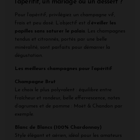
l'apéritif, un mariage ou un dessert ?
Pour l’apéritif, privilégiez un champagne vif,
frais et peu dosé. L’objectif est d’
éveiller les
papilles sans saturer le palais
. Les champagnes
tendus et citronnés, portés par une belle
minéralité, sont parfaits pour démarrer la
dégustation.
Les meilleurs champagnes pour l’apéritif
Champagne Brut
Le choix le plus polyvalent : équilibre entre
fraîcheur et rondeur, belle effervescence, notes
d’agrumes et de pomme : Moët & Chandon par
exemple.
Blanc de Blancs (100% Chardonnay)
Style élégant et aérien, idéal pour les amateurs