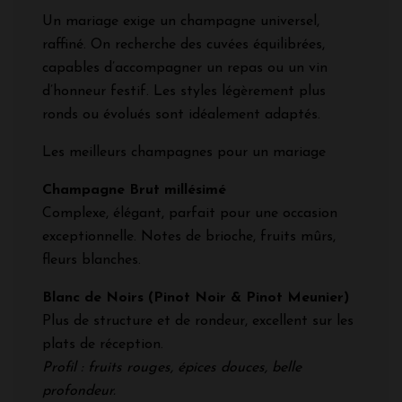
Un mariage exige un champagne universel,
raffiné. On recherche des cuvées équilibrées,
capables d’accompagner un repas ou un vin
d’honneur festif. Les styles légèrement plus
ronds ou évolués sont idéalement adaptés.
Les meilleurs champagnes pour un mariage
Champagne Brut millésimé
Complexe, élégant, parfait pour une occasion
exceptionnelle. Notes de brioche, fruits mûrs,
fleurs blanches.
Blanc de Noirs (Pinot Noir & Pinot Meunier)
Plus de structure et de rondeur, excellent sur les
plats de réception.
Profil : fruits rouges, épices douces, belle
profondeur.