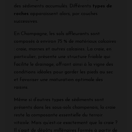
des sédiments accumulés. Différents
types de
roches
apparaissent alors, par couches
successives.
En Champagne, les sols affleurants sont
composés à environ 75 % de matériaux calcaires
: craie, marnes et autres calcaires. La craie, en
particulier, présente une structure friable qui
facilite le drainage, offrant ainsi à la vigne des
conditions idéales pour garder les pieds au sec
et favoriser une maturation optimale des
raisins.
Même si d’autres types de sédiments sont
présents dans les sous-sols champenois, la craie
reste la composante essentielle du terroir
viticole. Mais qu’est-ce exactement que la craie ?
Il s’agit de dépôts millénaires formés à partir de