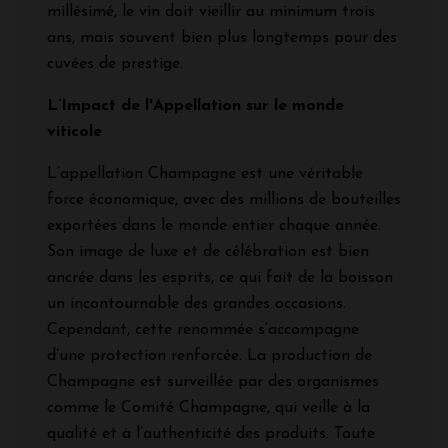
millésimé, le vin doit vieillir au minimum trois
ans, mais souvent bien plus longtemps pour des
cuvées de prestige.
L’Impact de l'Appellation sur le monde
viticole
L’appellation Champagne est une véritable
force économique, avec des millions de bouteilles
exportées dans le monde entier chaque année.
Son image de luxe et de célébration est bien
ancrée dans les esprits, ce qui fait de la boisson
un incontournable des grandes occasions.
Cependant, cette renommée s’accompagne
d’une protection renforcée. La production de
Champagne est surveillée par des organismes
comme le Comité Champagne, qui veille à la
qualité et à l’authenticité des produits. Toute