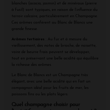
blanches (acacia, jasmin) et de minéraux (pierre
à fusil) sont typiques, en raison de l’influence du
terroir calcaire, particulièrement en Champagne.
Ces arômes confèrent au Blanc de Blancs une
grande finesse.
Arômes tertiaires
: Au fur et à mesure du
vieillissement, des notes de brioche, de noisette,
voire de beurre frais peuvent se développer,
tout en préservant une belle acidité qui équilibre
la richesse des arômes.
Le Blanc de Blancs est un Champagne très
élégant, avec une belle acidité qui en fait un
compagnon idéal pour les fruits de mer, les
poissons fins ou les plats légers.
Quel champagne choisir pour