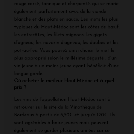
rouge corsé, tannique et charpenté, qui se marie
également parfaitement avec de la viande
blanche et des plats en sauce. Les mets les plus
typiques du Haut-Médoc sont les côtes de bœuf,
les entrecôtes, les filets mignons, les gigots
d’agneau, les navarin d’agneau, les daubes et les
pot-au-feu. Vous pouvez ainsi choisir le met le
plus approprié selon le millésime dégusté : d'un
vin jeune à un moins jeune ayant bénéficié d'une
longue garde.
Où acheter le meilleur Haut-Médoc et à quel
prix ?
Les vins de l'appellation Haut-Médoc sont à
retrouver sur le site de la Vinothèque de
Bordeaux à partir de 6,50€ et jusqu'à 120€. Ils
sont agréables à boire jeunes mais peuvent
également se garder plusieurs années car ce