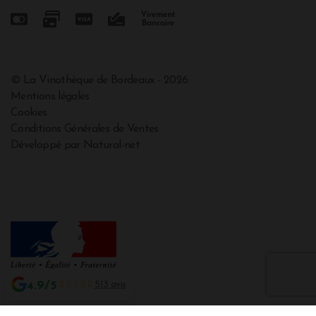
© La Vinothèque de Bordeaux - 2026
Mentions légales
Cookies
Conditions Générales de Ventes
Développé par Natural-net
4.9/5
513 avis
Interdiction de vente de boissons alcooliques aux mineurs de moins de 18