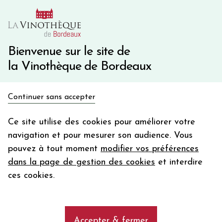
10€ de remise immédiate sur votre première commande
avec le code BIENVINO10
Une question ?
05 57 10 41 41
Bienvenue sur le site de
la Vinothèque de Bordeaux
Recevez 5€
Continuer sans accepter
en bon d'achat
Accueil
Bordeaux
MAUCAILLOU HAUT-MEDOC
en vous inscrivant à notre newsletter
Ce site utilise des cookies pour améliorer votre
navigation et pour mesurer son audience. Vous
Votre
pouvez à tout moment
modifier vos préférences
email
dans la page de gestion des cookies
et interdire
En m’abonnant, j’accepte de recevoir la newsletter de la
ces cookies.
Vinothèque de Bordeaux.
Minimum de commande de 50€ h
frais de port. Durée de validité d’un mois
Accepter & fermer