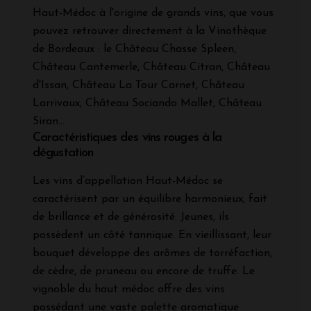
Haut-Médoc à l'origine de grands vins, que vous
pouvez retrouver directement à la Vinothèque
de Bordeaux : le Château Chasse Spleen,
Château Cantemerle, Château Citran, Château
d'Issan, Château La Tour Carnet, Château
Larrivaux, Château Sociando Mallet, Château
Siran...
Caractéristiques des vins rouges à la
dégustation
Les vins d’appellation Haut-Médoc se
caractérisent par un équilibre harmonieux, fait
de brillance et de générosité. Jeunes, ils
possèdent un côté tannique. En vieillissant, leur
bouquet développe des arômes de torréfaction,
de cèdre, de pruneau ou encore de truffe. Le
vignoble du haut médoc offre des vins
possédant une vaste palette aromatique