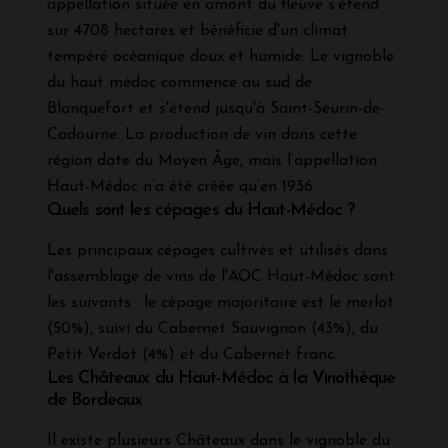
appellation située en amont du fleuve s’étend
sur 4708 hectares et bénéficie d'un climat
tempéré océanique doux et humide. Le vignoble
du haut médoc commence au sud de
Blanquefort et s'étend jusqu'à Saint-Seurin-de-
Cadourne. La production de vin dans cette
région date du Moyen Âge, mais l’appellation
Haut-Médoc n’a été créée qu’en 1936.
Quels sont les cépages du Haut-Médoc ?
Les principaux cépages cultivés et utilisés dans
l'assemblage de vins de l'AOC Haut-Médoc sont
les suivants : le cépage majoritaire est le merlot
(50%), suivi du Cabernet Sauvignon (43%), du
Petit Verdot (4%) et du Cabernet franc.
Les Châteaux du Haut-Médoc à la Vinothèque
de Bordeaux
Il existe plusieurs Châteaux dans le vignoble du